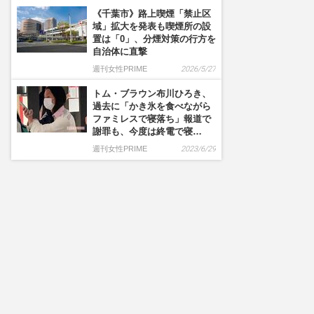
《千葉市》路上喫煙「禁止区
域」拡大を発表も喫煙所の設
置は「0」、分煙対策の行方を
自治体に直撃
週刊女性PRIME
2026/5/27
トム・ブラウン布川ひろき、
過去に「かき氷を食べながら
ファミレスで寝落ち」報道で
謝罪も、今度は終電で寝…
週刊女性PRIME
2023/6/29