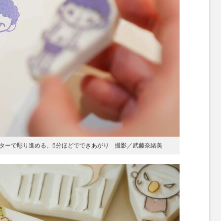
ターで彫り進める。5分ほどでできあがり 撮影／武藤奈緒美