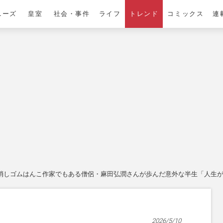
ニーズ
皇室
社会・事件
ライフ
トレンド
コミックス
連
消しゴムはんこ作家でもある僧侶・麻田弘潤さんが歩んだ意外な半生「人生が
2026/5/10