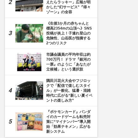
えたらラッキー」広報が明
かした“幻サービス”『得々
ゾーン』の全容
《生後3か月の赤ちゃんと
標高2354mの山頂へ》SNS
投稿が炎上！子連れ登山の
危険性、山岳医が指摘する
2つのリスク
市議会議員の平均年収は約
700万円！ ドラマ『銀河の
一票』のように「あなたが
立候補」という選択肢
隅田川花火大会やフジロッ
クで「配信で楽しむスタイ
ル」が一般化、猛暑・混雑
時代に広がる“新しい夏イベ
ントの楽しみ方”
『ポケモンカード』バンダ
イのカードゲームも転売対
策に“マイナンバー”導入開
始「効果テキメン」広がる
新システム