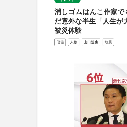
消しゴムはんこ作家で
だ意外な半生「人生が
被災体験
僧侶
人物
山口達也
地震