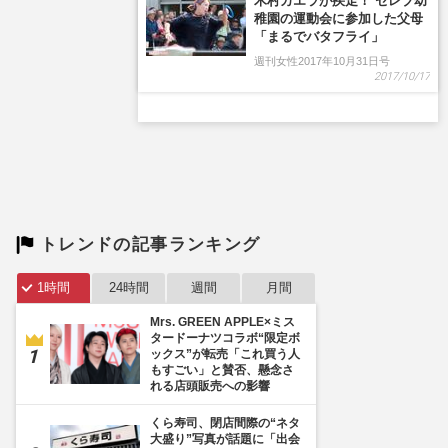
トレンドの記事ランキング
1時間
24時間
週間
月間
Mrs. GREEN APPLE×ミス
タードーナツコラボ“限定ボ
ックス”が転売「これ買う人
もすごい」と賛否、懸念さ
れる店頭販売への影響
くら寿司、閉店間際の“ネタ
大盛り”写真が話題に「出会