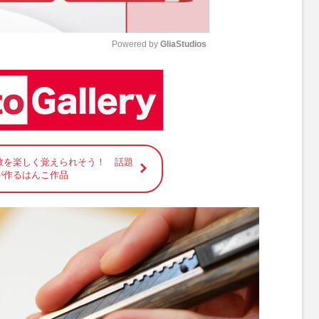
Powered by 
GliaStudios
M
u
t
e
教を楽しく覚えられそう！ 話題
が作るはんこ作品