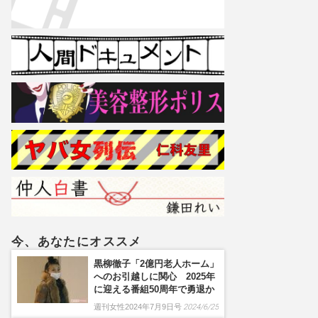
今、あなたにオススメ
黒柳徹子「2億円老人ホーム」
へのお引越しに関心 2025年
に迎える番組50周年で勇退か
週刊女性2024年7月9日号
2024/6/25