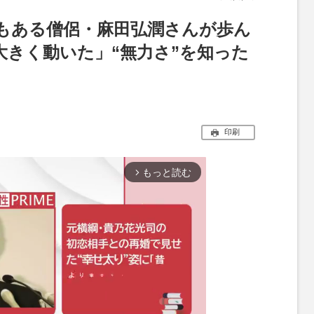
もある僧侶・麻田弘潤さんが歩ん
大きく動いた」“無力さ”を知った
印刷
もっと読む
arrow_forward_ios