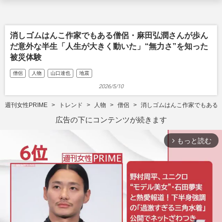
消しゴムはんこ作家でもある僧侶・麻田弘潤さんが歩ん
だ意外な半生「人生が大きく動いた」“無力さ”を知った
被災体験
僧侶
人物
山口達也
地震
2026/5/10
週刊女性PRIME
トレンド
人物
僧侶
消しゴムはんこ作家でもある僧
広告の下にコンテンツが続きます
もっと読む
arrow_forward_ios