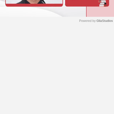
Powered by 
GliaStudios
M
u
t
e