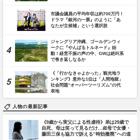
市議会議員の平均年収は約700万円！
ドラマ『銀河の一票』のように「あ
なたが立候補」という選択肢
ジャングリア沖縄、ゴールデンウィ
ークに『やんばるトルネード』始
動！経営不振の声の中、GWは絶叫系
で巻き返しなるか
《「行かなきゃよかった」観光地ラ
ンキング》意外な1位は「人間地獄」
社会問題“オーバーツーリズム”の代
表地
人物の最新記事
《9歳から実父による性虐待》弟は29歳で
自死、母は笑って見るだけ…叔母で女優・
藤田三保も協力で訴える“時効撤廃”への道