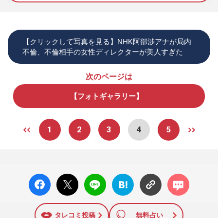
【クリックして写真を見る】NHK阿部渉アナが局内
不倫、不倫相手の女性ディレクターが美人すぎた
次のページは
【フォトギャラリー】
1
2
3
4
5
facebo
X ポス
LINE
はてな
コメン
ok い
ト
ブック
ト
いね
マーク
に追加
タレコミ投稿
無料占い