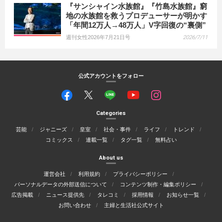
『サンシャイン水族館』『竹島水族館』窮
地の水族館を救うプロデューサーが明かす
「年間12万人→48万人」V字回復の“裏側”
週刊女性2026年7月21日号
2026/7/11
公式アカウントをフォロー
Categories
芸能
ジャニーズ
皇室
社会・事件
ライフ
トレンド
コミックス
連載一覧
タグ一覧
無料占い
About us
運営会社
利用規約
プライバシーポリシー
パーソナルデータの外部送信について
コンテンツ制作・編集ポリシー
広告掲載
ニュース提供先
タレコミ
採用情報
お知らせ一覧
お問い合わせ
主婦と生活社公式サイト