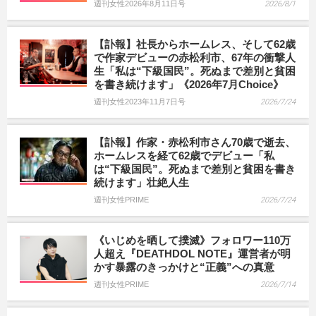
週刊女性2026年8月11日号
2026/8/1
【訃報】社長からホームレス、そして62歳
で作家デビューの赤松利市、67年の衝撃人
生「私は“下級国民”。死ぬまで差別と貧困
を書き続けます」《2026年7月Choice》
週刊女性2023年11月7日号
2026/7/24
【訃報】作家・赤松利市さん70歳で逝去、
ホームレスを経て62歳でデビュー「私
は“下級国民”。死ぬまで差別と貧困を書き
続けます」壮絶人生
週刊女性PRIME
2026/7/24
《いじめを晒して撲滅》フォロワー110万
人超え『DEATHDOL NOTE』運営者が明
かす暴露のきっかけと“正義”への真意
週刊女性PRIME
2026/7/14