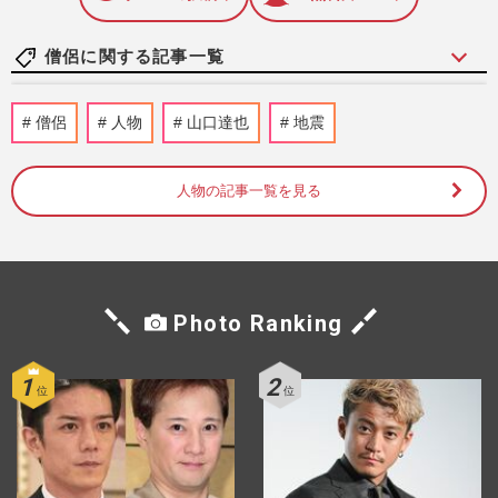
僧侶に関する記事一覧
漫画家で僧侶の悟東あすかさん「どんな出
僧侶
人物
山口達也
地震
来事も幸福の種」夫が修行に反対する中、
後押ししたのは“7歳の娘…
週刊女性2026年4月7日・14日号
2026/4/5
人物の記事一覧を見る
元看護師の僧侶・松山照紀さん「一生懸命
生きただけ」離婚、病、介護…波瀾万丈を
乗り越え選んだ“仏の道”
週刊女性2026年4月7日・14日号
2026/4/5
Photo Ranking
元フリーアナの僧侶・高橋美清さん「死ぬ
ことしか考えられず…」ストーカー被害、
誹謗中傷で修行の道を決意
週刊女性2026年4月7日・14日号
2026/4/4