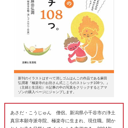
新刊のイラストはすべて消しゴムはんこの作品である麻田
弘潤著『極楽寺のお坊さん式こころのストレッチ108つ。』
（主婦と生活社）※記事の中の写真をクリックするとアマ
ゾンの購入ページにジャンプします。
あさだ・こうじゅん 僧侶。新潟県小千谷市の浄土
真宗本願寺派寺院、極楽寺に生まれ、現住職。開か