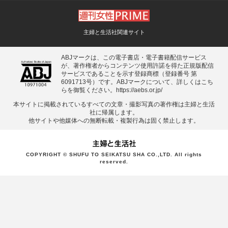
主婦と生活社関連サイト
ABJマークは、この電子書店・電子書籍配信サービス
が、著作権者からコンテンツ使用許諾を得た正規版配信
サービスであることを示す登録商標（登録番号 第
6091713号）です。ABJマークについて、詳しくはこち
らを御覧ください。
https://aebs.or.jp/
本サイトに掲載されているすべての⽂章・撮影写真の著作権は主婦と⽣活
社に帰属します。
他サイトや他媒体への無断転載・複製⾏為は固く禁⽌します。
COPYRIGHT © SHUFU TO SEIKATSU SHA CO.,LTD. All rights
reserved.