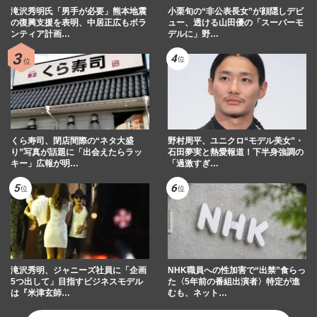
TKO木下隆行、タイ移住早々に“僧侶コス
滝沢秀明氏「男手が必要」熊本地震
小栗旬の“非公表長女”が顔隠しデビ
プレ”の違法行為で批判殺到、現地在住芸
の復興支援を表明、中居正広もボラ
ュー、透ける山田優の「スーパーモ
ンティア計画…
デルに」野…
人からも怒りの声
週刊女性PRIME
2025/9/18
【目撃撮】森泉、娘をバレエ教室に送った
後に“イケメン僧侶の夫”の腕に絡みつき…
結婚７年目でも夫婦円満…
週刊女性2025年7月22日号
2025/7/10
くら寿司、閉店間際の“ネタ大盛
野村周平、ユニクロ“モデル美女”・
り”写真が話題に「出会えたらラッ
石田夢実と熱愛報道！下半身強調の
キー」広報が明…
「過激すぎ…
滝沢秀明、ジャニーズ社員に「企画
NHK職員への性加害で“出禁”食らっ
5つ出して」目指すビジネスモデル
た〈5年前の番組出演者〉特定が進
は『米津玄師…
むも、ネット…