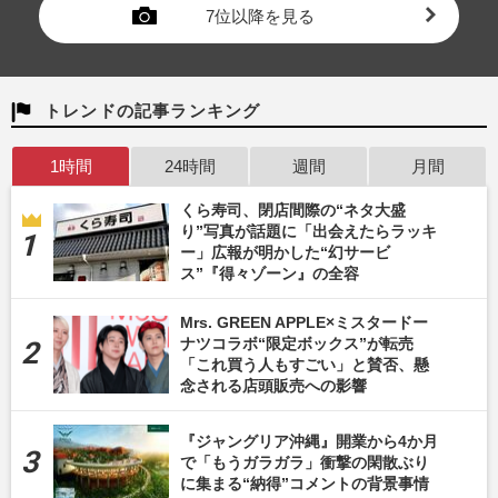
7位以降を見る
トレンドの記事ランキング
1時間
24時間
週間
月間
くら寿司、閉店間際の“ネタ大盛
り”写真が話題に「出会えたらラッキ
ー」広報が明かした“幻サービ
ス”『得々ゾーン』の全容
Mrs. GREEN APPLE×ミスタードー
ナツコラボ“限定ボックス”が転売
「これ買う人もすごい」と賛否、懸
念される店頭販売への影響
『ジャングリア沖縄』開業から4か月
で「もうガラガラ」衝撃の閑散ぶり
に集まる“納得”コメントの背景事情