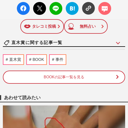
facebo
X ポス
LINE
はてな
コメン
ok い
ト
ブック
ト
いね
マーク
に追加
タレコミ投稿
無料占い
直木賞に関する記事一覧
直木賞作家・島本理生「その先の救いを模
直木賞
BOOK
事件
索」最新作『ノスタルジア』で加害者家族
となった“宗教2世”を描…
週刊女性2026年6月23日号
2026/6/13
BOOKの記事一覧を見る
直木賞作家・村山由佳さん、最新作『しっ
ぽのカルテ』で描く動物との“愛”「人間の
あわせて読みたい
ことも言葉もわかってい…
週刊女性2026年2月17日号
2026/2/7
直木賞作家・桜木紫乃さん「一冊ごとに挑