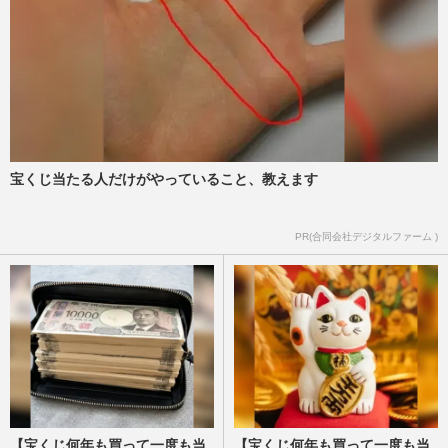
戦を」最新作『情熱』テーマのヒントをく
れた意外な大物タレント
週刊女性2025年9月16日号
2025/9/14
直木賞作品『藍を継ぐ海』の作者・伊与原
新、科学のエッセンスが煌めく短編集で読
者に見せたい景色とは
週刊女性2024年11月12日・19日号
2025/2/1
宝くじ当たる人だけがやっていること、教えます
羊飼いから小説家に転身した直木賞作家・
PR(合同会社デジタルファーム )
河崎秋子、現在の願望は「国産“羊”の消費
量を増やしたい」
週刊女性2025年2月4日号
2025/1/26
【宝くじ何年も買って一度も当
【宝くじ何年も買って一度も当