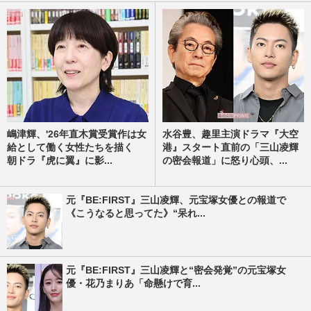
嶋津輝、'26年直木賞受賞作は女
水谷豊、趣里主演ドラマ『大空
給として働く女性たちを描く
港』スタート直前の「三山凌輝
朝ドラ『虎に翼』に影...
の密会報道」に怒り心頭、...
元『BE:FIRST』三山凌輝、元宝塚女優との報道で
《こうなると思ってた》“呆れ...
元『BE:FIRST』三山凌輝と“密会発覚”の元宝塚女
優・花乃まりあ「命懸けで育...