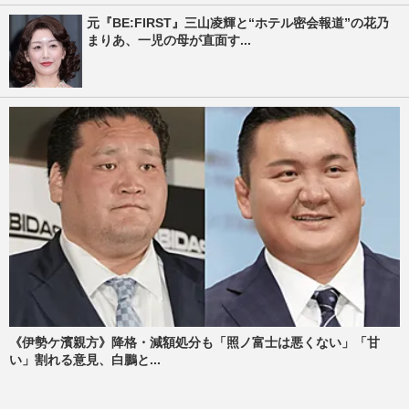
元『BE:FIRST』三山凌輝と“ホテル密会報道”の花乃
まりあ、一児の母が直面す...
《伊勢ケ濱親方》降格・減額処分も「照ノ富士は悪くない」「甘
い」割れる意見、白鵬と...