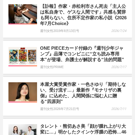
【訃報】作家・赤松利市さん死去「主人公
は私自身で、ゲスな人間です」共感も賛辞
も阿らない、住所不定作家の私小説《2026
年7月Choice》
週刊女性2019年8月13日号
2026/7/24
ONE PIECEカード付録の『週刊少年ジャ
ンプ』品薄でコンビニに“立ち読み専用
本”が登場、弁護士が解説する“法的問題”
週刊女性PRIME
2026/7/17
本屋大賞受賞作家・一色さゆり「期待しな
い、受け流す…」最新作『モナリザの裏
側』に込めた、人間関係に悩む人に贈
る“四原則”
週刊女性2026年7月21日号
2026/7/11
タレント・熊切あさ美「顔が腫れ上がり大
変に…」明かしたクインケ浮腫の恐怖…46