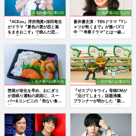
⭐ 高評価の記事(10)
⭐ 高評価の記事(10)
『ACEes』浮所飛貴×深田竜生
蒼井優主演・TBSドラマ『Tシ
がドラマ『夏色の雲が恋と嵐
ャツが乾くまで』が激バズリ
をまきおこす』で挑んだ恋人
中「“考察ドラマ”とは一線を
役、照れながら挑んだキュン
画している」散りばめられた
シーン秘話
伏線よりも大事な要素
⭐ 高評価の記事(8.8)
⭐ 高評価の記事(9.5)
惣菜が老化を早め、おにぎり
『ゼスプリキウイ』母猫CMが
が居眠り運転の原因に、スー
「泣けてしまう」話題沸騰、
パー&コンビニの「危ない食
プランナーが明かした「親に
品」
連絡したくなる」制作秘話