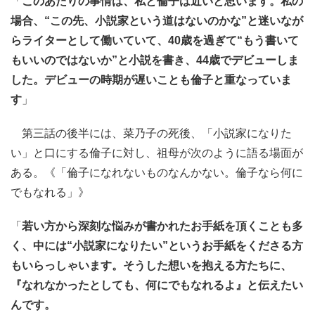
「
このあたりの事情は、私と倫子は近いと思います。私の
場合、“この先、小説家という道はないのかな”と迷いなが
らライターとして働いていて、40歳を過ぎて“もう書いて
もいいのではないか”と小説を書き、44歳でデビューしま
した。デビューの時期が遅いことも倫子と重なっていま
す
」
第三話の後半には、菜乃子の死後、「小説家になりた
い」と口にする倫子に対し、祖母が次のように語る場面が
ある。《「倫子になれないものなんかない。倫子なら何に
でもなれる」》
「
若い方から深刻な悩みが書かれたお手紙を頂くことも多
く、中には“小説家になりたい”というお手紙をくださる方
もいらっしゃいます。そうした想いを抱える方たちに、
『なれなかったとしても、何にでもなれるよ』と伝えたい
んです。