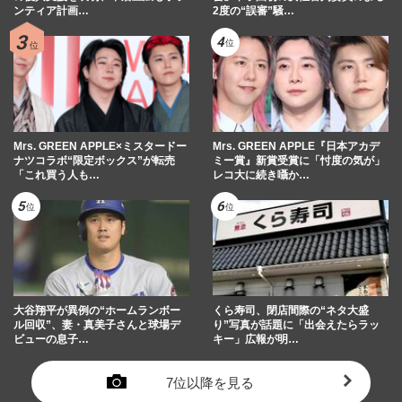
ンティア計画…
2度の“誤審”騒…
Mrs. GREEN APPLE×ミスタードー
Mrs. GREEN APPLE『日本アカデ
ナツコラボ“限定ボックス”が転売
ミー賞』新賞受賞に「忖度の気が」
「これ買う人も…
レコ大に続き囁か…
大谷翔平が異例の“ホームランボー
くら寿司、閉店間際の“ネタ大盛
ル回収”、妻・真美子さんと球場デ
り”写真が話題に「出会えたらラッ
ビューの息子…
キー」広報が明…
7位以降を見る