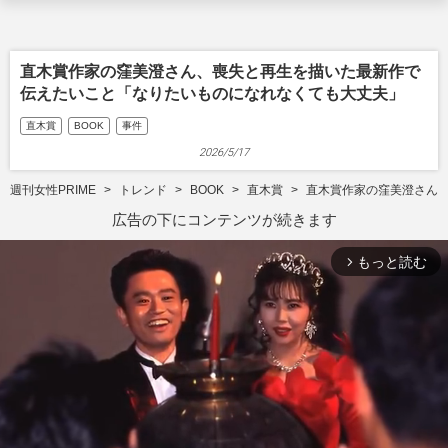
直木賞作家の窪美澄さん、喪失と再生を描いた最新作で
伝えたいこと「なりたいものになれなくても大丈夫」
直木賞
BOOK
事件
2026/5/17
週刊女性PRIME
トレンド
BOOK
直木賞
直木賞作家の窪美澄さん
広告の下にコンテンツが続きます
もっと読む
arrow_forward_ios