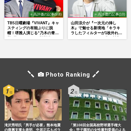
⭐ 高評価の記事(9.8)
⭐ 高評価の記事(10)
TBS日曜劇場『VIVANT』キャ
山田涼介が『一次元の挿し
スティングの有能ぶりに脱
木』で魅せる新境地「キラキ
帽！堺雅人演じる“乃木の青年
ラしたフィルターが1枚外れて
期”役は、そっくり説根強い
くれたら」アイドル像を封印
Mr.Children桜井和寿のバンド
した覚悟
マン長男・櫻井海音だった
Photo Ranking
滝沢秀明氏「男手が必要」熊本地震
「第108回全国高校野球選手権大
の復興支援を表明、中居正広もボラ
会」甲子園初の女性審判委員のよる