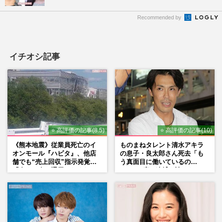
Recommended by
イチオシ記事
⭐ 高評価の記事(8.5)
⭐ 高評価の記事(10)
《熊本地震》従業員死亡のイ
ものまねタレント清水アキラ
オンモール『ハビタ』、他店
の息子・良太郎さん死去「も
舗でも“売上回収”指示発覚で
う真面目に働いているの
「命より金」通用しなくなっ
で」、2度の逮捕も諦めなかっ
た言い訳
た芸能界“波乱に満ちた37年”