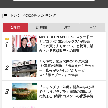
トレンドの記事ランキング
1時間
24時間
週間
月間
Mrs. GREEN APPLE×ミスタードー
ナツコラボ“限定ボックス”が転売
「これ買う人もすごい」と賛否、懸
念される店頭販売への影響
くら寿司、閉店間際の“ネタ大盛
り”写真が話題に「出会えたらラッキ
ー」広報が明かした“幻サービ
ス”『得々ゾーン』の全容
『ジャングリア沖縄』開業から4か月
で「もうガラガラ」衝撃の閑散ぶり
に集まる“納得”コメントの背景事情