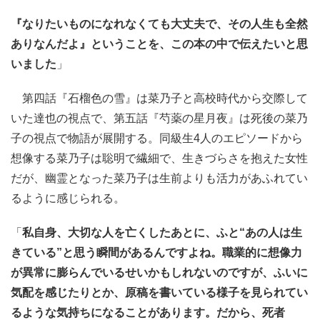
『なりたいものになれなくても大丈夫で、その人生も全然
ありなんだよ』ということを、この本の中で伝えたいと思
いました
」
第四話『石榴色の雪』は菜乃子と高校時代から交際して
いた達也の視点で、第五話『芍薬の星月夜』は死後の菜乃
子の視点で物語が展開する。同級生4人のエピソードから
想像する菜乃子は聡明で繊細で、生きづらさを抱えた女性
だが、幽霊となった菜乃子は生前よりも活力があふれてい
るように感じられる。
「
私自身、大切な人を亡くしたあとに、ふと“あの人は生
きている”と思う瞬間があるんですよね。職業的に想像力
が異常に膨らんでいるせいかもしれないのですが、ふいに
気配を感じたりとか、原稿を書いている様子を見られてい
るような気持ちになることがあります。だから、死者