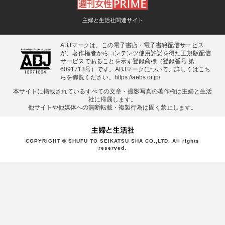
主婦と生活社関連サイト
ABJマークは、この電子書店・電子書籍配信サービス
が、著作権者からコンテンツ使用許諾を得た正規版配信
サービスであることを示す登録商標（登録番号 第
6091713号）です。ABJマークについて、詳しくはこち
らを御覧ください。
https://aebs.or.jp/
本サイトに掲載されているすべての⽂章・撮影写真の著作権は主婦と⽣活
社に帰属します。
他サイトや他媒体への無断転載・複製⾏為は固く禁⽌します。
COPYRIGHT © SHUFU TO SEIKATSU SHA CO.,LTD. All rights
reserved.