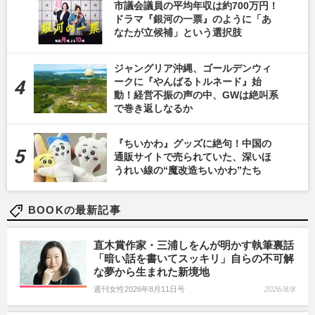
市議会議員の平均年収は約700万円！
ドラマ『銀河の一票』のように「あ
なたが立候補」という選択肢
ジャングリア沖縄、ゴールデンウィ
ークに『やんばるトルネード』始
動！経営不振の声の中、GWは絶叫系
で巻き返しなるか
『ちいかわ』グッズに絶句！中国の
通販サイトで売られていた、深いほ
うれい線の“魔改造ちいかわ”たち
BOOKの最新記事
直木賞作家・三浦しをんが明かす執筆裏話
「暗い話を書いてスッキリ」自らの不可解
な夢から生まれた新境地
週刊女性2026年8月11日号
2026/8/8