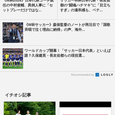
《W杯2026》日本代表コーチ就
サッカーW杯日本代表・長友佑
任の中村俊輔、異例人事に「セ
都の“闘魂ハチマキ”に「目立ち
ットプレーだけではな...
すぎ」の違和感も、ベテ...
《W杯サッカー》森保監督のノートが再注目で「国歌
斉唱で泣く理由に納得」の声、海外...
ワールドカップ開幕！「サッカー日本代表」といえば
誰？久保建英・長友佑都らの現役選...
Recommended by
イチオシ記事