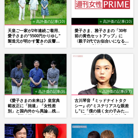
⭐ 高評価の記事(10)
⭐ 高評価の記事(10)
天皇ご一家が2年連続ご着用、
愛子さま、雅子さまの「30年
愛子さまの“5500円かりゆし”
前の黄色セットアップ」に
製造元が明かす驚きの反響
〈親子2代でお似合いになる〉
「まさかうちの商品とは…」
の声、ご成婚時のドレスも手
がけた森英恵さんとの絆
⭐ 高評価の記事(9)
⭐ 高評価の記事(9.7)
《愛子さまの未来は》皇室典
古川琴音『ミッドナイトタク
範改正に「拙速」「女性差
シー』の“ミステリアスな眼差
別」と国内外から異論…残さ
し”に「僕の描く女の子みた
れた「再改正」の道
い」現代美術家・奈良美智氏
もSNSで“公認”