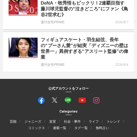
DeNA・牧秀悟もビックリ！2連覇目指す
藤川球児監督の“泣きどころ”にファン《鳥
谷2世求む》
週刊女性PRIME
2026/8/7
フィギュアスケート・羽生結弦、長年
の“プーさん愛”が結実「ディズニーの壁は
世界一」異例すぎる“アスリート監修”の偉
業
週刊女性PRIME
2026/8/6
公式アカウントをフォロー
Categories
芸能
ジャニーズ
皇室
社会・事件
ライフ
トレンド
コミックス
連載一覧
タグ一覧
無料占い