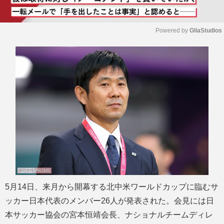
Powered by 
GliaStudios
M
u
t
e
5月14日、来月から開幕する北中米ワールドカップに臨むサ
ッカー日本代表のメンバー26人が発表された。会見には日
本サッカー協会の宮本恒靖会長、ナショナルチームディレ