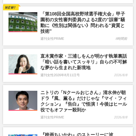
「第108回全国高校野球選手権大会」甲子
園初の女性審判委員のよる2度の“誤審”騒
動に《性別は関係ない》問われる“資質と
技術”
週刊女性PRIME
8時間前
直木賞作家・三浦しをんが明かす執筆裏話
「暗い話を書いてスッキリ」自らの不可解
な夢から生まれた新境地
週刊女性2026年8月11日号
2026/8/8
ニトリの「Nクールおじさん」清水伸が朝
ドラ『風、薫る』だけじゃな『マイ・フィ
クション』『告白』で怪演！今後はヒール
役でもオファー殺到か
週刊女性PRIME
2026/8/8
『映画ちいかわ』のストーリーに波