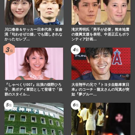
川口春奈＆サッカー日本代表・板倉
滝沢秀明氏「男手が必要」熊本地震
滉「匂わせゼロ婚」でも隠しきれな
の復興支援を表明、中居正広もボラ
かったセレブ…
ンティア計画…
『しゃべくり007』出演の畑野ひろ
大谷翔平の兄で『トヨタ自動車東日
子、美ボディ軍団として登場で「抜
本』のコーチ・龍太さんの写真が突
群のスタイル…
如『夢グルー…