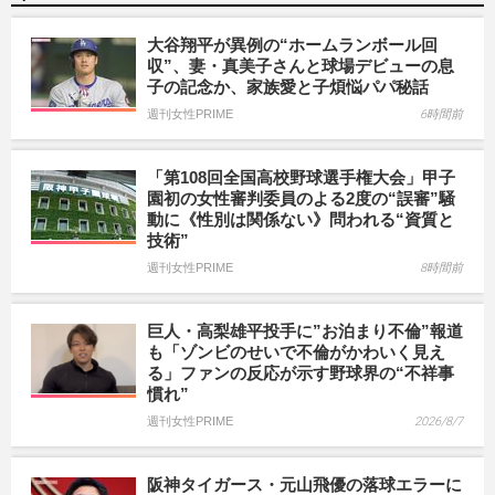
大谷翔平が異例の“ホームランボール回
収”、妻・真美子さんと球場デビューの息
子の記念か、家族愛と子煩悩パパ秘話
週刊女性PRIME
6時間前
「第108回全国高校野球選手権大会」甲子
園初の女性審判委員のよる2度の“誤審”騒
動に《性別は関係ない》問われる“資質と
技術”
週刊女性PRIME
8時間前
巨人・高梨雄平投手に”お泊まり不倫”報道
も「ゾンビのせいで不倫がかわいく見え
る」ファンの反応が示す野球界の“不祥事
慣れ”
週刊女性PRIME
2026/8/7
阪神タイガース・元山飛優の落球エラーに