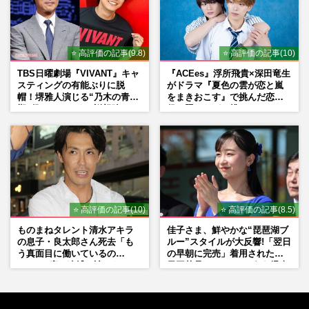
⭐ 高評価の記事(9.8)
⭐ 高評価の記事(10)
TBS日曜劇場『VIVANT』キャ
『ACEes』浮所飛貴×深田竜生
スティングの有能ぶりに脱
がドラマ『夏色の雲が恋と嵐
帽！堺雅人演じる“乃木の青年
をまきおこす』で挑んだ恋人
期”役は、そっくり説根強い
役、照れながら挑んだキュン
Mr.Children桜井和寿のバンド
シーン秘話
マン長男・櫻井海音だった
⭐ 高評価の記事(10)
⭐ 高評価の記事(8.5)
ものまねタレント清水アキラ
佳子さま、鮮やかな“琵琶湖ブ
の息子・良太郎さん死去「も
ルー”スタイルが大反響!「翌日
う真面目に働いているの
の早朝に完売」着用された地
で」、2度の逮捕も諦めなかっ
元工芸品のイヤリングが“爆売
た芸能界“波乱に満ちた37年”
れ”