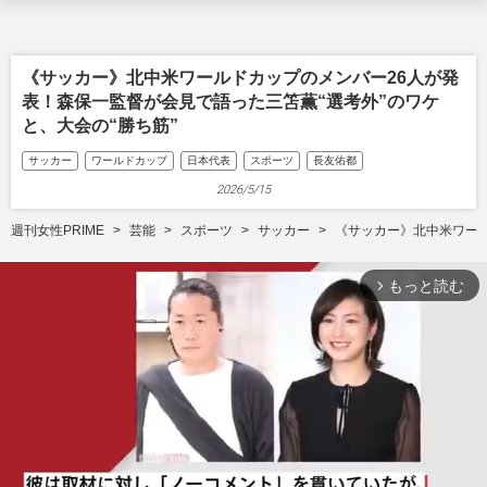
《サッカー》北中米ワールドカップのメンバー26人が発
表！森保一監督が会見で語った三笘薫“選考外”のワケ
と、大会の“勝ち筋”
サッカー
ワールドカップ
日本代表
スポーツ
長友佑都
2026/5/15
週刊女性PRIME
芸能
スポーツ
サッカー
《サッカー》北中米ワール
もっと読む
arrow_forward_ios