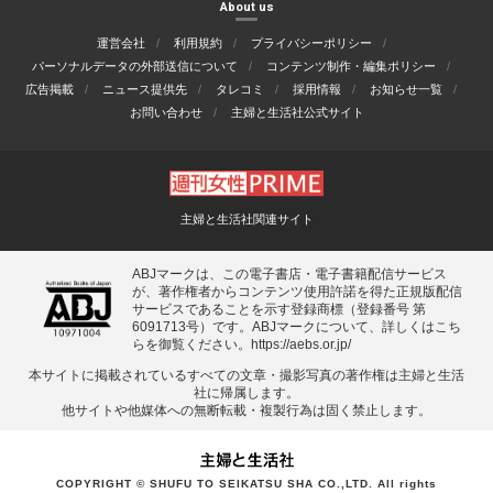
About us
運営会社
利用規約
プライバシーポリシー
パーソナルデータの外部送信について
コンテンツ制作・編集ポリシー
広告掲載
ニュース提供先
タレコミ
採用情報
お知らせ一覧
お問い合わせ
主婦と生活社公式サイト
主婦と生活社関連サイト
ABJマークは、この電子書店・電子書籍配信サービス
が、著作権者からコンテンツ使用許諾を得た正規版配信
サービスであることを示す登録商標（登録番号 第
6091713号）です。ABJマークについて、詳しくはこち
らを御覧ください。
https://aebs.or.jp/
本サイトに掲載されているすべての⽂章・撮影写真の著作権は主婦と⽣活
社に帰属します。
他サイトや他媒体への無断転載・複製⾏為は固く禁⽌します。
COPYRIGHT © SHUFU TO SEIKATSU SHA CO.,LTD. All rights