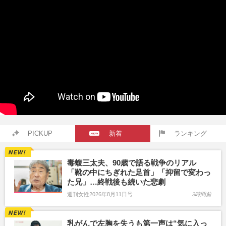
PICKUP
新着
ランキング
毒蝮三太夫、90歳で語る戦争のリアル
「靴の中にちぎれた足首」「抑留で変わっ
た兄」…終戦後も続いた悲劇
週刊女性2026年8月11日号
3時間前
乳がんで左胸を失うも第一声は“気に入っ