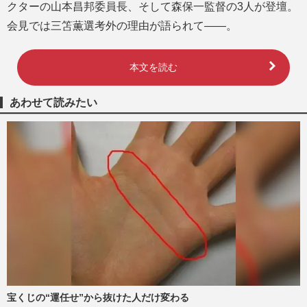
クターの山本昌邦委員長、そして森保一監督の3人が登壇。
会見では三笘薫選考外の理由が語られて――。
本文を読む
あわせて読みたい
宝くじの“運任せ”から抜けた人だけ変わる