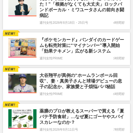
た！”「根拠がなくても大丈夫」ロックバ
ンドボーカル・ミワユータさんの前向き闘
病記
週刊女性2026年8月18日・25日号
4時間前
『ポケモンカード』バンダイのカードゲー
ムも転売対策に“マイナンバー”導入開始
「効果テキメン」広がる新システム
週刊女性PRIME
5時間前
大谷翔平が異例の“ホームランボール回
収”、妻・真美子さんと球場デビューの息
子の記念か、家族愛と子煩悩パパ秘話
週刊女性PRIME
6時間前
薬膳のプロが教えるスーパーで買える「夏
バテ予防食材」…なぜ夏にゴーヤやスパイ
スカレーなのか？
週刊女性2026年8月11日号
7時間前