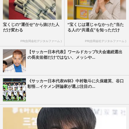
宝くじの“運任せ”から抜けた人
“宝くじは運じゃなかった”当た
だけ変わる
る人の“共通点”を知っただけ
PR(合同会社デジタルファーム )
PR(合同会社デジタルファーム )
【サッカー日本代表】ワールドカップ5大会連続選出
の長友佑都だけではない、メッシや...
《サッカー日本代表W杯》中村敬斗に久保建英、谷口
彰悟…イケメン評論家が選ぶ注目の...