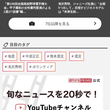
「第108回全国高校野球選手権大
滝沢秀明、ジャニーズ社員に「企画
会」甲子園初の女性審判委員のよる
5つ出して」目指すビジネスモデル
2度の“誤審”騒…
は『米津玄師…
7位以降を見る
注目のタグ
地震
中居正広
熊本震災
震災
滝沢秀明
ボランティア