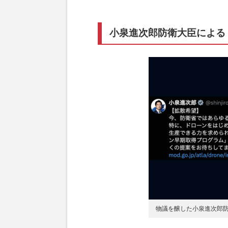
小泉進次郎防衛大臣による
物議を醸した小泉進次郎