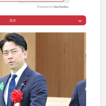
Powered by 
GliaStudios
目次
M
u
衛大臣による【拡散希望】
t
e
み込んだ発言