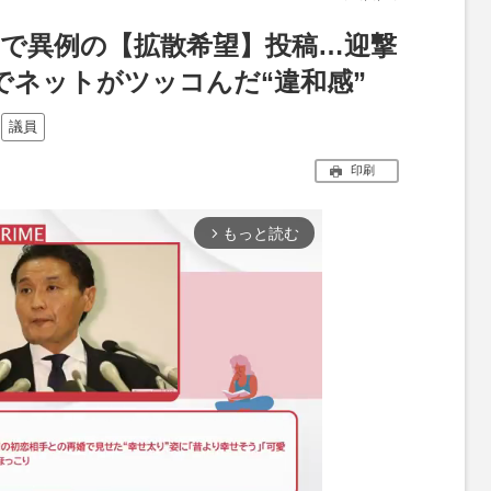
Xで異例の【拡散希望】投稿…迎撃
でネットがツッコんだ“違和感”
議員
印刷
もっと読む
arrow_forward_ios