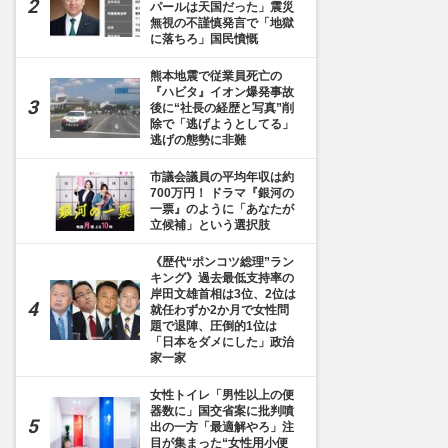
パールは天国だった」震災
無視の不謹慎発言で「地獄
に落ちろ」国民憤慨
熊本地震で従業員死亡の
『ハビタ』イオン爆発事故
後に“社長の経歴と写真”削
除で「逃げようとしてる」
逃げの態勢に非難
市議会議員の平均年収は約
700万円！ ドラマ『銀河の
一票』のように「あなたが
立候補」という選択肢
《歴代“ポンコツ総理”ラン
キング》過去最低支持率の
岸田文雄首相は3位、2位は
就任わずか2か月で女性問
題で退陣、圧倒的1位は
「日本をダメにした」政治
家一家
女性トイレ「男性以上の便
器数に」国交省案に批判噴
出の一方「最適解やろ」注
目が集まった“女性用小便