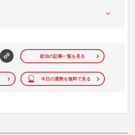
』は、2015年（平成27年）1月に開設された主婦と生活社が運
性PRIME』編集者が担当する連載陣の執筆記事を配信するほ
された記事から、インターネット利用者層にとって特に関心の
て配信しています！
政治の記事一覧を見る
今日の運勢を無料で見る