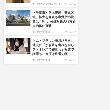
週刊女性2024年7月9日号
2024/6/25
《千葉市》路上喫煙「禁止区
域」拡大を発表も喫煙所の設
置は「0」、分煙対策の行方を
自治体に直撃
週刊女性PRIME
2026/5/27
トム・ブラウン布川ひろき、
過去に「かき氷を食べながら
ファミレスで寝落ち」報道で
謝罪も、今度は終電で寝…
週刊女性PRIME
2023/6/29