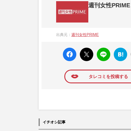
週刊女性PRIME
『週刊女性PRIME（シュージョプライム）
営する日本のニュースサイトです。『週刊女
出典元：
週刊女性PRIME
か、女性週刊誌『週刊女性』の誌面に掲載
高い題材の記事を、WEB向けにリライトし
faceboo
X ポス
LINE
はてな
k いい
ト
ブック
ね
マーク
に追加
タレコミを投稿する
イチオシ記事