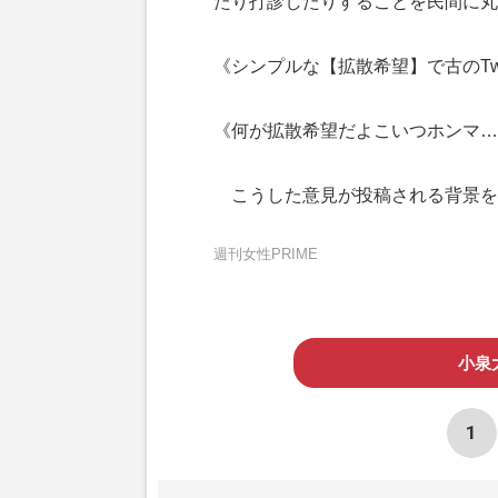
たり打診したりすることを民間に丸
《シンプルな【拡散希望】で古のTwi
《何が拡散希望だよこいつホンマ…
こうした意見が投稿される背景を
週刊女性PRIME
小泉
1