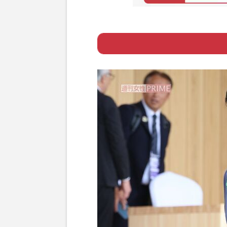
Page 1
ー 小泉進次郎防
Page 2
ー 小泉大臣の踏