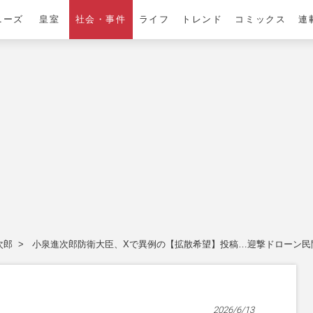
ニーズ
皇室
社会・事件
ライフ
トレンド
コミックス
連
次郎
小泉進次郎防衛大臣、Xで異例の【拡散希望】投稿…迎撃ドローン民
2026/6/13