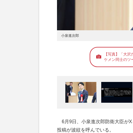
小泉進次郎
【写真】「大沢
ケメン同士のツ
6月9日、小泉進次郎防衛大臣がX
投稿が波紋を呼んでいる。