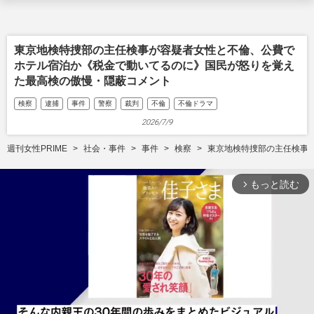
東京地検特捜部の主任検事が容疑者女性と不倫、公費で
ホテル宿泊か《税金で動いてるのに》国民が怒りを覚え
た最高検の傲慢・隠蔽コメント
検察
逮捕
事件
警察
裁判
不倫
不倫ドラマ
2026/7/9
週刊女性PRIME
社会・事件
事件
検察
東京地検特捜部の主任検事
もっと読む
arrow_forward_ios