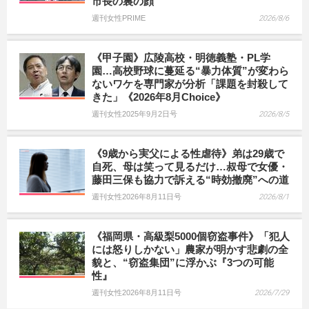
市長の裏の顔
週刊女性PRIME
2026/8/6
《甲子園》広陵高校・明徳義塾・PL学
園…高校野球に蔓延る“暴力体質”が変わら
ないワケを専門家が分析「課題を封殺して
きた」《2026年8月Choice》
週刊女性2025年9月2日号
2026/8/5
《9歳から実父による性虐待》弟は29歳で
自死、母は笑って見るだけ…叔母で女優・
藤田三保も協力で訴える“時効撤廃”への道
週刊女性2026年8月11日号
2026/8/1
《福岡県・高級梨5000個窃盗事件》「犯人
には怒りしかない」農家が明かす悲劇の全
貌と、“窃盗集団”に浮かぶ『3つの可能
性』
週刊女性2026年8月11日号
2026/7/29