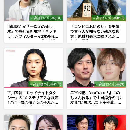
⭐ 高評価の記事(10)
⭐ 高評価の記事(8.7)
山田涼介が『一次元の挿し
「コンビニおにぎり」を平気
木』で魅せる新境地「キラキ
で買う人が知らない残念な真
ラしたフィルターが1枚外れて
実！原材料表示に隠された添
くれたら」アイドル像を封印
加物の正体
した覚悟
⭐ 高評価の記事(9.7)
⭐ 高評価の記事(9)
古川琴音『ミッドナイトタク
二宮和也、YouTube『よにの
シー』の“ミステリアスな眼差
ちゃんねる』で山田涼介の“お
し”に「僕の描く女の子みた
友達”に有名ホストを推薦、歌
い」現代美術家・奈良美智氏
舞伎町に“急接近”でファン
もSNSで“公認”
「関わらないで！」