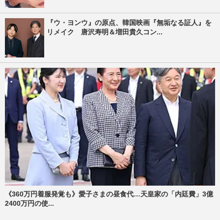
『ウ・ヨンウ』の原点、韓国映画『無垢なる証人』を
リメイク 唐沢寿明＆増田貴久コン...
《360万円着服発覚も》愛子さまの昼食代…天皇家の「内廷費」3億
2400万円の使...