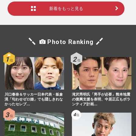
新着をもっと見る
Photo Ranking
川口春奈＆サッカー日本代表・板倉
滝沢秀明氏「男手が必要」熊本地震
滉「匂わせゼロ婚」でも隠しきれな
の復興支援を表明、中居正広もボラ
かったセレブ…
ンティア計画…