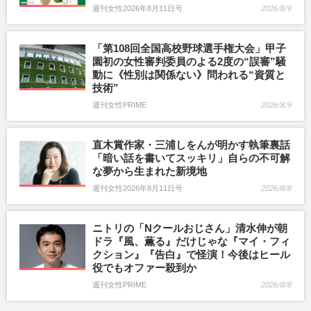
週刊女性2026年8月11日号
2026/8/9
「第108回全国高校野球選手権大会」甲子
園初の女性審判委員のよる2度の“誤審”騒
動に《性別は関係ない》問われる“資質と
技術”
週刊女性PRIME
2026/8/9
直木賞作家・三浦しをんが明かす執筆裏話
「暗い話を書いてスッキリ」自らの不可解
な夢から生まれた新境地
週刊女性2026年8月11日号
2026/8/8
ニトリの「Nクールおじさん」清水伸が朝
ドラ『風、薫る』だけじゃな『マイ・フィ
クション』『告白』で怪演！今後はヒール
役でもオファー殺到か
週刊女性PRIME
2026/8/8