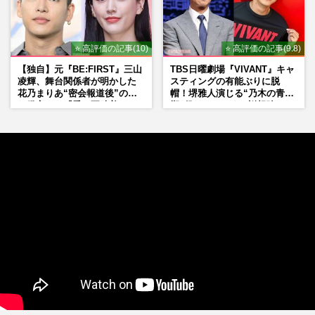
⭐ 高評価の記事(10)
⭐ 高評価の記事(9.8)
【独自】元『BE:FIRST』三山
TBS日曜劇場『VIVANT』キャ
凌輝、舞台関係者が明かした
スティングの有能ぶりに脱
花乃まりあ“密会報道後”の呆
帽！堺雅人演じる“乃木の青年
れ発言と、『愛の不時着』の
期”役は、そっくり説根強い
劇場が答えた共演舞台の行方
Mr.Children桜井和寿のバンド
マン長男・櫻井海音だった