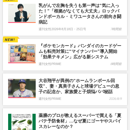
乳がんで左胸を失うも第一声は“気に入っ
た！”「根拠がなくても大丈夫」ロックバ
ンドボーカル・ミワユータさんの前向き闘
病記
週刊女性2026年8月18日・25日号
7時間前
『ポケモンカード』バンダイのカードゲー
ムも転売対策に“マイナンバー”導入開始
「効果テキメン」広がる新システム
週刊女性PRIME
8時間前
大谷翔平が異例の“ホームランボール回
収”、妻・真美子さんと球場デビューの息
子の記念か、家族愛と子煩悩パパ秘話
週刊女性PRIME
2026/8/9
薬膳のプロが教えるスーパーで買える「夏
バテ予防食材」…なぜ夏にゴーヤやスパイ
スカレーなのか？