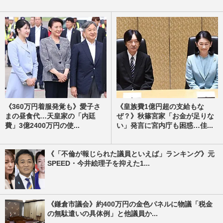
《360万円着服発覚も》愛子さ
《皇族費1億円超の支給もな
まの昼食代…天皇家の「内廷
ぜ？》秋篠宮家「お金が足りな
費」3億2400万円の使...
い」発言に宮内庁も困惑…佳...
《「不倫が報じられた議員といえば」ランキング》元
SPEED・今井絵理子を抑えた1...
《鎌倉市議会》約400万円の金色パネルに物議「税金
の無駄遣いの具体例」と他議員か...