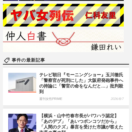
事件の最新記事
テレビ朝日『モーニングショー』玉川徹氏
「警察官が死刑にした」大阪府発砲事件へ
の持論に「警官の命をなんだと…」批判殺
到
週刊女性PRIME
2026/8/7
【横浜・山中竹春市長がパワハラ認定】
「あのデブ」「あいつポンコツだから」
「人間のクズ」暴言を受けた市議が答えた