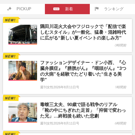
PICKUP
新着
ランキング
隅田川花火大会やフジロックで「配信で楽
しむスタイル」が一般化、猛暑・混雑時代
に広がる“新しい夏イベントの楽しみ方”
0時間前
ファッションデザイナー・ドン小西、『心
臓弁膜症』『膀胱がん』『咽頭がん』“3つ
の大病”を経験でたどり着いた“生きる美
学”
週刊女性2026年8月11日号
1時間前
毒蝮三太夫、90歳で語る戦争のリアル
「靴の中にちぎれた足首」「抑留で変わっ
た兄」…終戦後も続いた悲劇
週刊女性2026年8月11日号
6時間前