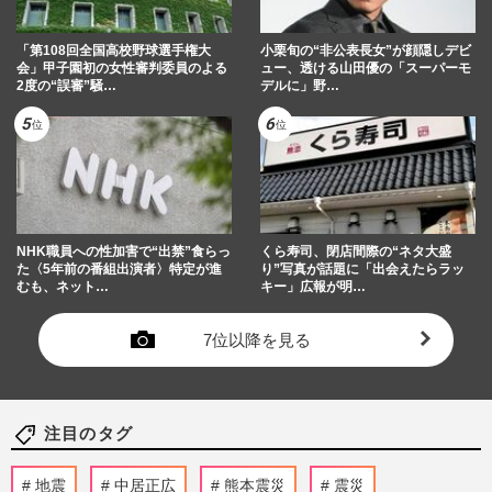
「第108回全国高校野球選手権大
小栗旬の“非公表長女”が顔隠しデビ
会」甲子園初の女性審判委員のよる
ュー、透ける山田優の「スーパーモ
2度の“誤審”騒…
デルに」野…
NHK職員への性加害で“出禁”食らっ
くら寿司、閉店間際の“ネタ大盛
た〈5年前の番組出演者〉特定が進
り”写真が話題に「出会えたらラッ
むも、ネット…
キー」広報が明…
7位以降を見る
注目のタグ
地震
中居正広
熊本震災
震災