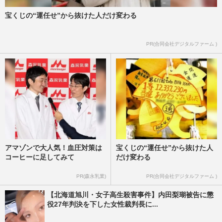
宝くじの“運任せ”から抜けた人だけ変わる
PR(合同会社デジタルファーム )
アマゾンで大人気！血圧対策は
宝くじの“運任せ”から抜けた人
コーヒーに足してみて
だけ変わる
PR(森永乳業)
PR(合同会社デジタルファーム )
【北海道旭川・女子高生殺害事件】内田梨瑚被告に懲
役27年判決を下した女性裁判長に...