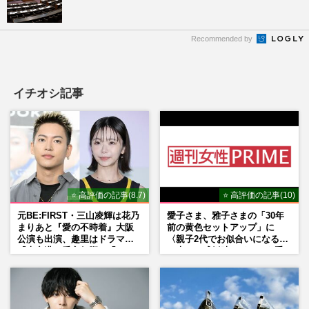
Recommended by
イチオシ記事
⭐ 高評価の記事(8.7)
⭐ 高評価の記事(10)
元BE:FIRST・三山凌輝は花乃
愛子さま、雅子さまの「30年
まりあと『愛の不時着』大阪
前の黄色セットアップ」に
公演も出演、趣里はドラマ
〈親子2代でお似合いになる〉
『大空港』番宣行脚に「メン
の声、ご成婚時のドレスも手
タル強すぎ」の実情
がけた森英恵さんとの絆