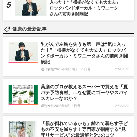
入った！”「根拠がなくても大丈夫」
ロックバンドボーカル・ミワユータ
さんの前向き闘病記
健康の最新記事
乳がんで左胸を失うも第一声は“気に入っ
た！”「根拠がなくても大丈夫」ロックバ
ンドボーカル・ミワユータさんの前向き闘
病記
週刊女性2026年8月18日・25日号
2026/8/9
薬膳のプロが教えるスーパーで買える「夏
バテ予防食材」…なぜ夏にゴーヤやスパイ
スカレーなのか？
週刊女性2026年8月11日号
2026/8/9
「親が倒れているかも」離れて暮らす子ど
もの不安を減らす！専門家が指南する“見
守りサービス”の最適解と5つのコツ