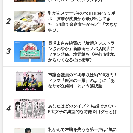
乳がんステージ4のYouTuberミミポ
ポ「腫瘍が皮膚から飛び出してき
た」34歳で余命宣告から5年「大きな
学び」
長澤まさみ絶賛の『炭焼きレストラ
ンさわやか』新静岡セノバ店閉店に
ファン悲痛、地元紙も《中心市街地
からなくなるのは衝撃》
市議会議員の平均年収は約700万円！
ドラマ『銀河の一票』のように「あ
なたが立候補」という選択肢
あなたはどのタイプ？ 結婚できない
5大女子の典型的な特徴＆口グセとは
乳がんで左胸を失うも第一声は“気に