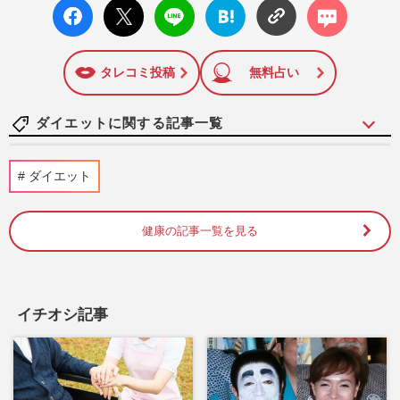
facebo
X ポス
LINE
はてな
コメン
ok い
ト
ブック
ト
いね
マーク
に追加
タレコミ投稿
無料占い
ダイエットに関する記事一覧
『有吉クイズ』出演の高橋真麻、“げっそ
ダイエット
り両腕”で心配された体重増減、高橋秀樹
らとの二世帯住宅解消後の…
週刊女性PRIME
2026/8/4
健康の記事一覧を見る
夏バテ・日焼け・肥満予防も！『夏抹茶』
習慣が美と健康をサポート「よりリラック
スできる」“4つのメリッ…
イチオシ記事
週刊女性2026年6月30日号
2026/6/20
NHK『トリセツショー』で話題「疲れの
原因は隠れ貧血かも」疲労を溜めない鉄＆