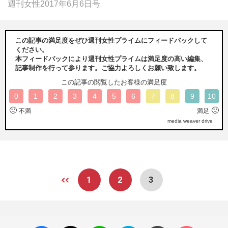
週刊女性2017年6月6日号
この記事の満足度をぜひ週刊女性プライムにフィードバックして
ください。
本フィードバックにより週刊女性プライムは満足度の高い編集、
記事制作を行って参ります。ご協力よろしくお願い致します。
この記事の閲覧したお客様の満足度
0
1
2
3
4
5
6
7
8
9
10
🙁
🙂
不満
満足
media weaver drive
1
2
3