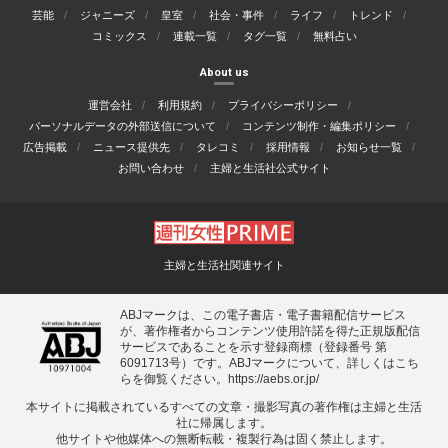
芸能
ジャニーズ
皇室
社会・事件
ライフ
トレンド
コミックス
連載一覧
タグ一覧
無料占い
About us
運営会社
利用規約
プライバシーポリシー
パーソナルデータの外部送信について
コンテンツ制作・編集ポリシー
広告掲載
ニュース提供先
タレコミ
採用情報
お知らせ一覧
お問い合わせ
主婦と生活社公式サイト
主婦と生活社関連サイト
ABJマークは、この電子書店・電子書籍配信サービス
が、著作権者からコンテンツ使用許諾を得た正規版配信
サービスであることを示す登録商標（登録番号 第
6091713号）です。ABJマークについて、詳しくはこち
らを御覧ください。
https://aebs.or.jp/
本サイトに掲載されているすべての⽂章・撮影写真の著作権は主婦と⽣活
社に帰属します。
他サイトや他媒体への無断転載・複製⾏為は固く禁⽌します。