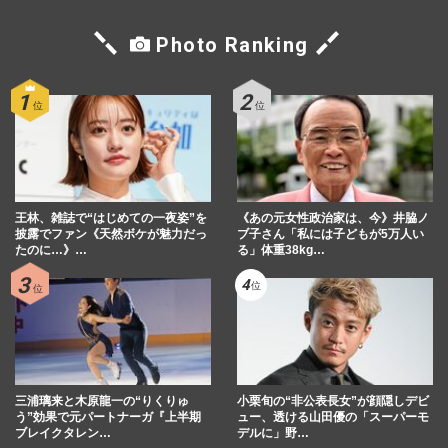
Photo Ranking
王林、雑誌で“はじめての一夜姿”を
《あの元女性政治家は、今》井脇ノ
披露でファン《天然ボケが魅力だっ
ブ子さん「私には子どもが5万人い
たのに…》…
る」体重38kg…
三浦璃来と木原龍一の“りくりゅ
小栗旬の“非公表長女”が顔隠しデビ
う”効果で元パートナーガ『上半期
ュー、透ける山田優の「スーパーモ
ブレイクタレン…
デルに」野…