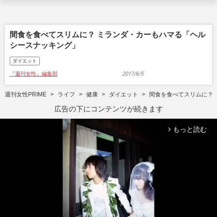
間食を食べてスリムに？ ミランダ・カーもハマる「ヘル
シースナッキング」
ダイエット
『週刊女性』編集部
2017/6/5
週刊女性PRIME
ライフ
健康
ダイエット
間食を食べてスリムに？
広告の下にコンテンツが続きます
もっと読む
arrow_forward_ios