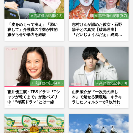
たんぱく質“レシピ5選”
週刊女性2026年5月12日・19日号
2026/5/3
⭐ 高評価の記事(9.3)
⭐ 高評価の記事(9.7)
「皮をめくって洗え」「添い
志村けんが認めた彼女・石野
川口春奈、主演映画でがん患者役を演じ2
寝して」介護職の半数が性的
陽子との真実【破局理由】
嫌がらせや暴力を経験
『だいじょうぶだぁ』終焉の
か月で10kgダイエットは女優魂か危険行
裏側
為か、医師は「生命の危機に…
週刊女性2026年5月12日・19日号
2026/4/29
【せいろダイエット】たんぽぽ・川村エミ
コも1か月8.5キロ減！フォロワー24万人の
OLが教える“簡単レシピ”…
⭐ 高評価の記事(10)
⭐ 高評価の記事(10)
週刊女性2026年4月21日号
2026/4/26
蒼井優主演・TBSドラマ『Tシ
山田涼介が『一次元の挿し
ャツが乾くまで』が激バズリ
木』で魅せる新境地「キラキ
中「“考察ドラマ”とは一線を
ラしたフィルターが1枚外れて
画している」散りばめられた
くれたら」アイドル像を封印
伏線よりも大事な要素
した覚悟