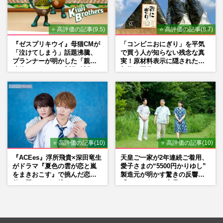
⭐ 高評価の記事(9.5)
⭐ 高評価の記事(8.7)
『ゼスプリキウイ』母猫CMが
「コンビニおにぎり」を平気
「泣けてしまう」話題沸騰、
で買う人が知らない残念な真
プランナーが明かした「親に
実！原材料表示に隠された添
連絡したくなる」制作秘話
加物の正体
⭐ 高評価の記事(10)
⭐ 高評価の記事(10)
『ACEes』浮所飛貴×深田竜生
天皇ご一家が2年連続ご着用、
がドラマ『夏色の雲が恋と嵐
愛子さまの“5500円かりゆし”
をまきおこす』で挑んだ恋人
製造元が明かす驚きの反響
役、照れながら挑んだキュン
「まさかうちの商品とは…」
シーン秘話