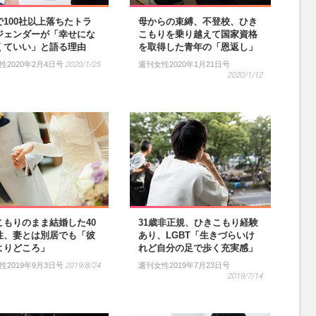
で100社以上落ちたトラ
母からの束縛、不登校、ひき
ジェンダーが「幸せにな
こもりを乗り越えて国家資格
くていい」と語る理由
を取得した青年の「恩返し」
性2020年2月4日号
2020/1/25
週刊女性2020年1月21日号
2020/1/12
こもりのまま結婚した40
31歳非正規、ひきこもり経験
性、妻とは別居でも「彼
あり、LGBT「生きづらいけ
よりどころ」
れど自分の足で歩く充実感」
性2019年9月3日号
2019/8/24
週刊女性2019年7月23日号
2019/7/14