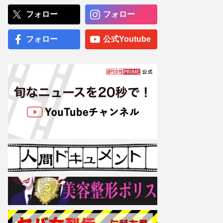
野陽子との真実【破局理
由】『だいじょうぶだぁ』
フォロー
フォロー
終焉の裏側
小栗旬の“非公表長女”が顔
フォロー
公式Youtube
隠しデビュー、透ける山田
優の「スーパーモデルに」
野望
専門医が厳選した「がんに
勝てる10食材」徹底活用マ
ル秘テクニック、1日10点
満点の“早見シート”簡単管
理で手軽にがん予防
【大阪より強引？】横浜
市、’27年花博に合わせ「市
内全域」路上喫煙禁止方針
も、喫煙所整備は“ノープラ
ン”の現状
ぱーてぃーちゃん・信子、
衝撃のすっぴん姿に《ギャ
ルメイクよりいい》の
声…“お嬢様な素顔”とのギ
ャップで好感度爆上がり