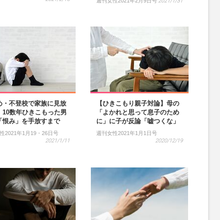
週刊女性2021年2月9日号
2021/1/31
め・不登校で家族に見放
【ひきこもり親子対論】母の
、10数年ひきこもった男
「よかれと思って息子のため
「恨み」を手放すまで
に」に子が反論「嘘つくな」
2021年1月19・26日号
週刊女性2021年1月1日号
2021/1/11
2020/12/19