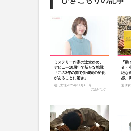
ひきこもりの記事
ミステリー作家の辻堂ゆめ、
『動
デビュー10周年で新たな挑戦
者・
「この2年の間で価値観の変化
絶な
があることに驚き」
感。
週刊女性2025年11月4日号
週刊女
2025/11/2