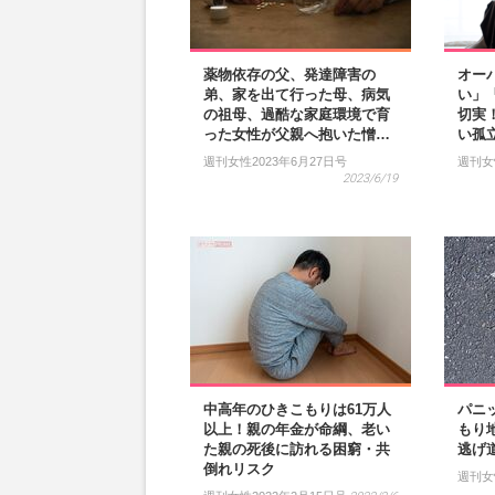
薬物依存の父、発達障害の
オー
弟、家を出て行った母、病気
い」
の祖母、過酷な家庭環境で育
切実
った女性が父親へ抱いた憎…
い孤
週刊女性2023年6月27日号
週刊女
2023/6/19
中高年のひきこもりは61万人
パニ
以上！親の年金が命綱、老い
もり
た親の死後に訪れる困窮・共
逃げ
倒れリスク
週刊女