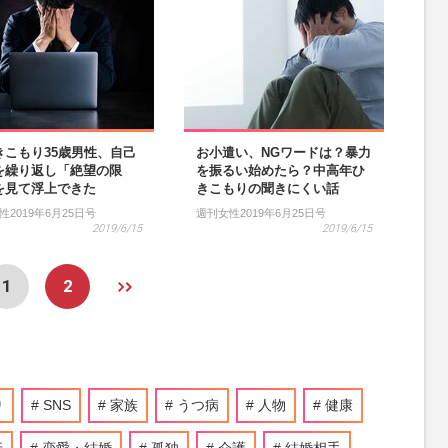
きこもり35歳男性、自己
お小遣い、NGワードは？暴力
を繰り返し「絶望の限
を振るい始めたら？中高年ひ
を見て浮上できた
きこもりの聞きにくい話
性2019年6月25日号
週刊女性2019年6月25日号
2019/6/15
2019/6/15
1
2
り
SNS
家族
うつ病
人物
健康