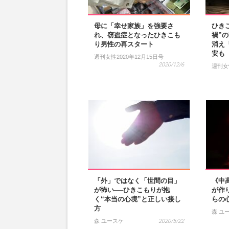
母に「幸せ家族」を強要さ
ひき
れ、窃盗症となったひきこも
禍”
り男性の再スタート
消え
安も
週刊女性2020年12月15日号
2020/12/6
週刊女性
「外」ではなく「世間の目」
《中
が怖い──ひきこもりが抱
が作
く“本当の心境”と正しい接し
らの
方
森 ユ
森 ユースケ
2020/5/22