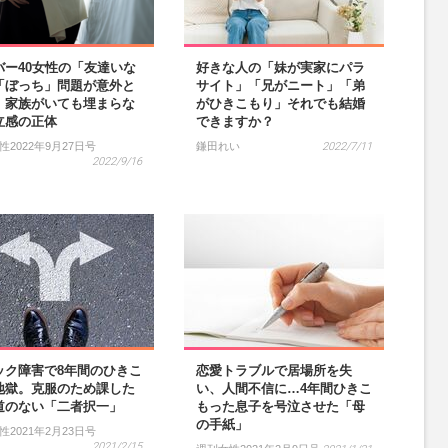
バー40女性の「友達いな
好きな人の「妹が実家にパラ
「ぼっち」問題が意外と
サイト」「兄がニート」「弟
！家族がいても埋まらな
がひきこもり」それでも結婚
立感の正体
できますか？
性2022年9月27日号
鎌田れい
2022/7/11
2022/9/16
ック障害で8年間のひきこ
恋愛トラブルで居場所を失
地獄。克服のため課した
い、人間不信に…4年間ひきこ
道のない「二者択一」
もった息子を号泣させた「母
の手紙」
性2021年2月23日号
2021/2/15