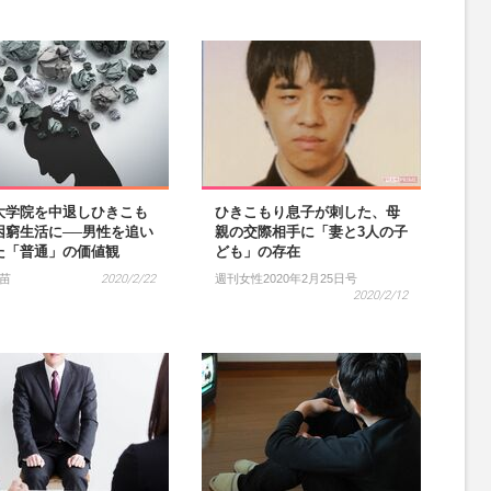
大学院を中退しひきこも
ひきこもり息子が刺した、母
困窮生活に──男性を追い
親の交際相手に「妻と3人の子
た「普通」の価値観
ども」の存在
苗
2020/2/22
週刊女性2020年2月25日号
2020/2/12