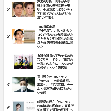
滝沢秀明氏「男手が必要」
熊本地震の復興支援を表
明、中居正広もボランティ
ア計画で浮かび上がる“合
流”の可能性
TBS日曜劇場
『VIVANT』、県内各地で
ロケが行われた岐阜県がカ
ギを握る？聖地巡礼の注意
点を岐阜県観光企画課に聞
いた
市議会議員の平均年収は約
700万円！ ドラマ『銀河の
一票』のように「あなたが
立候補」という選択肢
香川照之がTBSドラマ
『VIVANT』の続編映画に
出演へ、『半沢直樹』チー
ムと福澤克雄Pの揺るがな
い信頼
飯沼愛の現在『VIVANT』
続編降板の理由は？ 事務所
契約満了で引退の可能性も