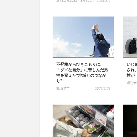
週刊女性2022年2月15日号
2022/2/6
不登校からひきこもりに、
いじ
「ダメな自分」に苦しんだ男
され
性を変えた“地域とのつなが
性が
り”
週刊女性
亀山早苗
2021/1/23