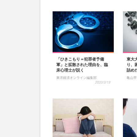
「ひきこもり＝犯罪者予備
東大
軍」と拡散された理由を、臨
り、
床心理士が説く
詰め
東洋経済オンライン編集部
亀山早
2020/3/13