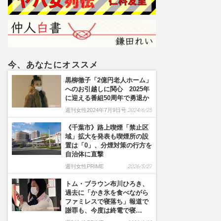
今、あなたにオススメ
黒柳徹子「2億円老人ホーム」
へのお引越しに関心 2025年
に迎える番組50周年で勇退か
週刊女性2024年7月9日号
2024/6/25
《千葉市》路上喫煙「禁止区
域」拡大を発表も喫煙所の設
置は「0」、分煙対策の行方を
自治体に直撃
週刊女性PRIME
2026/5/27
トム・ブラウン布川ひろき、
過去に「かき氷を食べながら
ファミレスで寝落ち」報道で
謝罪も、今度は終電で寝…