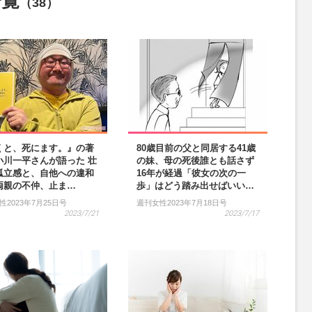
一覧
（38）
くと、死にます。』の著
80歳目前の父と同居する41歳
小川一平さんが語った 壮
の妹、母の死後誰とも話さず
孤立感と、自他への違和
16年が経過「彼女の次の一
両親の不仲、止ま…
歩」はどう踏み出せばいい…
性2023年7月25日号
週刊女性2023年7月18日号
2023/7/21
2023/7/17