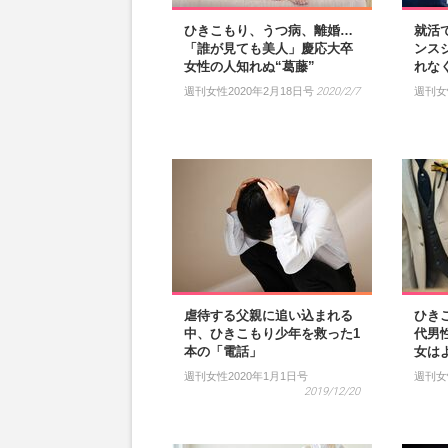
ひきこもり、うつ病、離婚…
就活
「誰が見ても美人」慶応大卒
ンス
女性の人知れぬ“葛藤”
れな
週刊女性2020年2月18日号
2020/2/7
週刊女
虐待する父親に追い込まれる
ひき
中、ひきこもり少年を救った1
代男
本の「電話」
女は
週刊女性2020年1月1日号
週刊女
2019/12/20