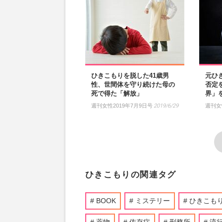
ひきこもりを脱した41歳男
元ひ
性、世間体を守り続けた母の
否定
死で得た「解放」
界」
週刊女性2019年7月9日号
2019/6/29
週刊女
ひきこもりの関連タグ
BOOK
ミステリー
ひきこも