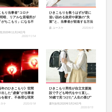
こもり当事者“コロナ
ひきこもりを救うはずが逆に
の明暗、リアルな居場所が
追い詰める政府や家族の“失
「がちこもり」になる不
策”と、当事者が前進する方法
森 ユースケ
2020/6/3
2020年11月24日号
2020/11/14
高年のひきこもり》世間
ひきこもり男性が自立支援施
り出した“虚像”が当事者
設で子ども時代をやり直し、
心を殺す、不条理な現実
50歳で見つけた“人生の喜び”
ースケ
2020/5/18
週刊女性2020年3月24日号
2020/3/15