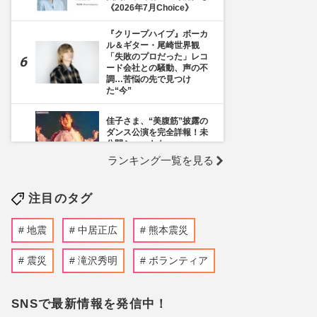
《2026年7月Choice》
『クリープハイプ』ボーカ
ル＆ギター・尾崎世界観
「失敗のプロだった」レコ
ード会社との騒動、声の不
調…苦悩の先で見つけ
た“今”
佳子さま、“美腹筋”披露の
ダンス公演を完全詳報！未
公開ショットも
ランキング一覧を見る
《千葉市》路上喫煙「禁止
区域」拡大を発表も喫煙所
注目のタグ
の設置は「0」、分煙対策
の行方を自治体に直撃
地震
中居正広
熊本震災
「第108回全国高校野球選
手権大会」甲子園初の女性
審判委員のよる2度の“誤
震災
滝沢秀明
ボランティア
審”騒動に《性別は関係な
い》問われる“資質と技術”
SNSで最新情報を発信中！
志村けんが認めた彼女・石