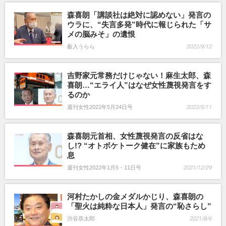
森喜朗「講談社は絶対に認めない」発言の
ウラに、“失言多発”時代に報じられた「サ
メの脳みそ」の遺恨
薮入うらら
2022/9/12
吉野家元常務だけじゃない！麻生太郎、森
喜朗…“エライ人”はなぜ女性蔑視発言をす
るのか
週刊女性2022年5月24日号
2022/5/11
森喜朗元首相、女性蔑視発言の反省はな
し!? “オトボケトーク健在”に家族もため
息
週刊女性2022年1月5・11日号
2021/12/29
河村たかしの金メダルかじり、森喜朗の
「聖火は純粋な日本人」発言の“恥さらし”
渋谷恭太郎
2021/8/6