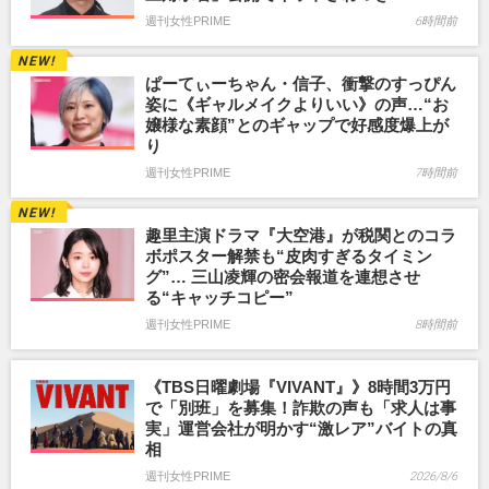
週刊女性PRIME
6時間前
ぱーてぃーちゃん・信子、衝撃のすっぴん
姿に《ギャルメイクよりいい》の声…“お
嬢様な素顔”とのギャップで好感度爆上が
り
週刊女性PRIME
7時間前
趣里主演ドラマ『大空港』が税関とのコラ
ボポスター解禁も“皮肉すぎるタイミン
グ”… 三山凌輝の密会報道を連想させ
る“キャッチコピー”
週刊女性PRIME
8時間前
《TBS日曜劇場『VIVANT』》8時間3万円
で「別班」を募集！詐欺の声も「求人は事
実」運営会社が明かす“激レア”バイトの真
相
週刊女性PRIME
2026/8/6