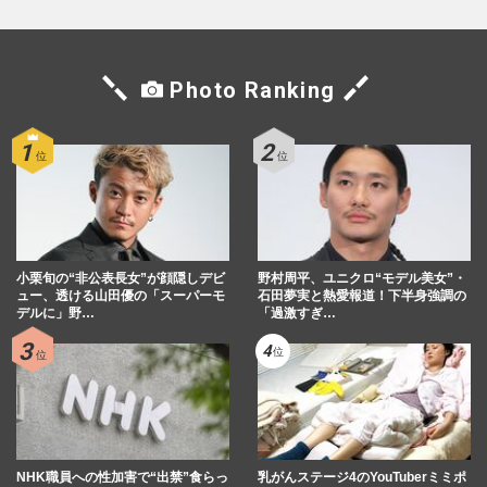
Photo Ranking
小栗旬の“非公表長女”が顔隠しデビ
野村周平、ユニクロ“モデル美女”・
ュー、透ける山田優の「スーパーモ
石田夢実と熱愛報道！下半身強調の
デルに」野…
「過激すぎ…
NHK職員への性加害で“出禁”食らっ
乳がんステージ4のYouTuberミミポ