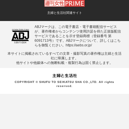
主婦と生活社関連サイト
ABJマークは、この電子書店・電子書籍配信サービス
が、著作権者からコンテンツ使用許諾を得た正規版配信
サービスであることを示す登録商標（登録番号 第
6091713号）です。ABJマークについて、詳しくはこち
らを御覧ください。
https://aebs.or.jp/
本サイトに掲載されているすべての⽂章・撮影写真の著作権は主婦と⽣活
社に帰属します。
他サイトや他媒体への無断転載・複製⾏為は固く禁⽌します。
COPYRIGHT © SHUFU TO SEIKATSU SHA CO.,LTD. All rights
reserved.