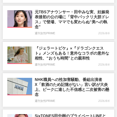
元TBSアナウンサー・田中みな実、妊娠発
表後初の公の場に「背中パックリ大胆ドレ
ス」で登場、ママでも変わらぬ“美への執
念”
週刊女性PRIME
2026/8/6
『ジェラートピケ』×『ドラゴンクエス
ト』メンズもある！意外なコラボの意外な
相性、“おうち時間”との親和性
週刊女性PRIME
2026/8/6
NHK職員への性加害騒動、番組出演者
X「飲酒のため記憶がない」言い訳が大炎
上、ピークに達した不信感と二次被害の懸
念
週刊女性PRIME
2026/8/6
SixTONES田中樹のプライベートLINEと