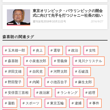
東京オリンピック・パラリンピックの開会
式に向けて先手を打つジャニー社長の狙い
週刊女性2016年10月11日号
2016/9/27
森喜朗の関連タグ
玉木雄一郎
炎上
選挙
政治
女性
森喜朗
小泉進次郎
菅義偉
滝川クリステル
岸田文雄
自民党
河野太郎
石破茂
野田聖子
内閣
小池百合子
麻生太郎
安倍晋三首相
政治家
ランキング
総理
蓮舫
スポーツ
東京五輪
逮捕
事件