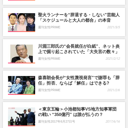
聖火ランナーを“辞退する・しない”芸能人
「スケジュールと大人の都合」の本音
週刊女性PRIME
2021/3/5
川淵三郎氏の“会長就任が白紙”、ネット炎
上で掘り起こされていた「大失言の数々」
週刊女性PRIME
2021/2/12
森喜朗会長が“女性蔑視発言”で謝罪も「辞
任」拒否、ならば「解任」はできる?
週刊女性PRIME
2021/2/6
＜東京五輪＞小池都知事VS地方知事軍団
の戦い “350億円” は誰が払うの？
週刊女性2017年6月27日号
2017/6/16