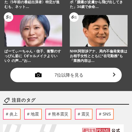
た〈5年前の番組出演者〉特定が進
ポ「腫瘍が皮膚から飛び出してき
むも、ネット…
た」34歳で余命…
ぱーてぃーちゃん・信子、衝撃のす
NHK阿部渉アナ、局内不倫発覚後は
っぴん姿に《ギャルメイクよりい
お相手女性とともに“在宅勤務”も
い》の声…“お…
「業務内容は…
7位以降を見る
注目のタグ
炎上
地震
熊本震災
震災
SNS