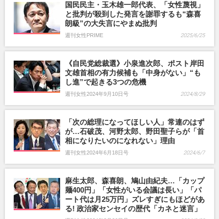
国民民主・玉木雄一郎代表、「女性蔑視」
と批判が殺到した発言を謝罪するも“森喜
朗級”の大失言にやまぬ批判
週刊女性PRIME
2025/6/25
《自民党総裁選》小泉進次郎、ポスト岸田
文雄首相の有力候補も「中身がない」“も
し進”で起きる3つの危機
週刊女性2024年9月10日号
2024/8/29
「次の総理になってほしい人」常連のはず
が…石破茂、河野太郎、野田聖子らが「首
相になりたいのになれない」理由
週刊女性2024年6月18日号
2024/6/7
麻生太郎、森喜朗、鳩山由紀夫…「カップ
麺400円」「女性がいる会議は長い」「パ
ート代は月25万円」ズレすぎにもほどがあ
る! 政治家センセイの歴代「カネと迷言」