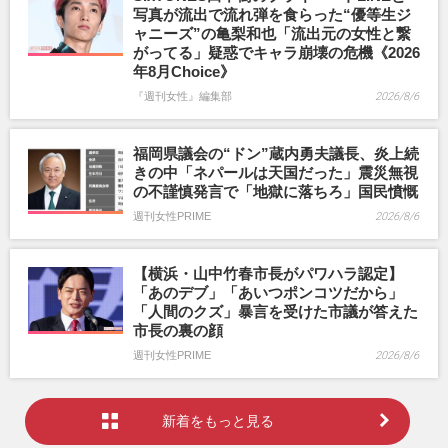
写真が流出で流れ弾を食らった“優等生ジ
ャニーズ”の亀梨和也「流出元の女性と繋
がってる」疑惑でキャラ崩壊の危機《2026
年8月Choice》
『週刊女性』編集部
2026/8/6
福岡県議会の“ドン”蔵内勇夫議長、炎上続
きの中「ネパールは天国だった」震災無視
の不謹慎発言で「地獄に落ちろ」国民憤慨
週刊女性PRIME
2026/8/6
【横浜・山中竹春市長がパワハラ認定】
「あのデブ」「あいつポンコツだから」
「人間のクズ」暴言を受けた市議が答えた
市長の裏の顔
週刊女性PRIME
2026/8/6
新着をもっと見る