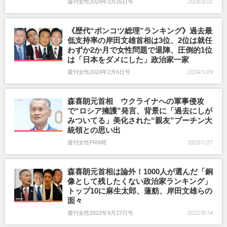
週刊女性2024年3月26日号
2024/3/22
《歴代“ポンコツ総理”ランキング》過去最
低支持率の岸田文雄首相は3位、2位は就任
わずか2か月で女性問題で退陣、圧倒的1位
は「日本をダメにした」政治家一家
週刊女性2024年2月6日号
2024/1/29
森喜朗元首相 ウクライナへの軍事侵攻
で“ロシア擁護”発言、背景に「過去にしが
みついてる」美化された“親友”プーチン大
統領との思い出
週刊女性PRIME
2023/1/27
森喜朗元首相は論外！1000人が選んだ「銅
像として残したくない政治家ランキング」
トップ10に麻生太郎、蓮舫、岸田文雄らの
面々
週刊女性2022年9月27日号
2022/9/14