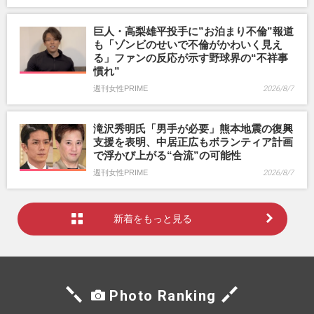
巨人・高梨雄平投手に”お泊まり不倫”報道
も「ゾンビのせいで不倫がかわいく見え
る」ファンの反応が示す野球界の“不祥事
慣れ”
週刊女性PRIME
2026/8/7
滝沢秀明氏「男手が必要」熊本地震の復興
支援を表明、中居正広もボランティア計画
で浮かび上がる“合流”の可能性
週刊女性PRIME
2026/8/7
新着をもっと見る
Photo Ranking