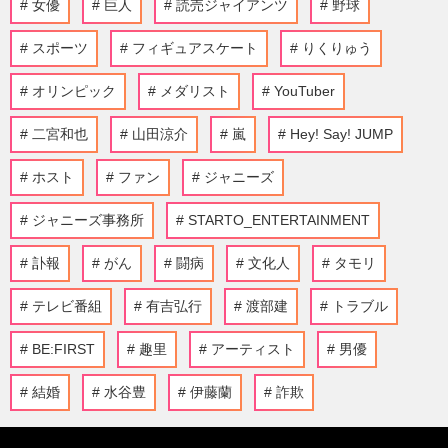
女優
巨人
読売ジャイアンツ
野球
スポーツ
フィギュアスケート
りくりゅう
オリンピック
メダリスト
YouTuber
二宮和也
山田涼介
嵐
Hey! Say! JUMP
ホスト
ファン
ジャニーズ
ジャニーズ事務所
STARTO_ENTERTAINMENT
訃報
がん
闘病
文化人
タモリ
テレビ番組
有吉弘行
渡部建
トラブル
BE:FIRST
趣里
アーティスト
男優
結婚
水谷豊
伊藤蘭
詐欺