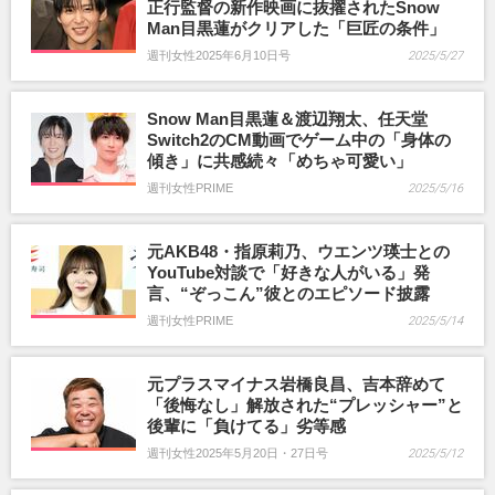
正行監督の新作映画に抜擢されたSnow
Man目黒蓮がクリアした「巨匠の条件」
週刊女性2025年6月10日号
2025/5/27
Snow Man目黒蓮＆渡辺翔太、任天堂
Switch2のCM動画でゲーム中の「身体の
傾き」に共感続々「めちゃ可愛い」
週刊女性PRIME
2025/5/16
元AKB48・指原莉乃、ウエンツ瑛士との
YouTube対談で「好きな人がいる」発
言、“ぞっこん”彼とのエピソード披露
週刊女性PRIME
2025/5/14
元プラスマイナス岩橋良昌、吉本辞めて
「後悔なし」解放された“プレッシャー”と
後輩に「負けてる」劣等感
週刊女性2025年5月20日・27日号
2025/5/12