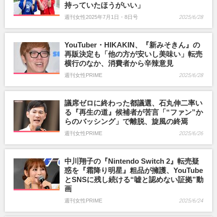
持っていたほうがいい」
週刊女性2025年7月1日・8日号
2025/6/28
YouTuber・HIKAKIN、『新みそきん』の
再販決定も「他の方が安いし美味い」転売
横行のなか、消費者から辛辣意見
週刊女性PRIME
2025/6/28
議席ゼロに終わった都議選、石丸伸二率い
る『再生の道』候補者が苦言「“ファン”か
らのバッシング」で離脱、旋風の終焉
週刊女性PRIME
2025/6/26
中川翔子の『Nintendo Switch 2』転売疑
惑を『霜降り明星』粗品が擁護、YouTube
とSNSに残し続ける“嘘と認めない証拠”動
画
週刊女性PRIME
2025/6/24