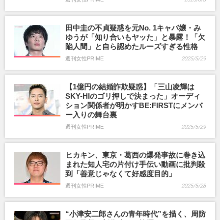
田中圭の不貞疑惑を元No. 1キャバ嬢・み
ゆうが「知り合いもヤッた」と暴露！「欠
陥人間」と自ら認めたルーズすぎる性格
週刊女性PRIME
2025/5/29
【1億円の結婚詐欺疑惑】「三山凌輝は
SKY-HIのゴリ押しで決まった」オーディ
ション関係者が明かすBE:FIRSTにメンバ
ー入りの舞台裏
週刊女性PRIME
2025/5/29
ヒカキン、東京・葛西の爆発事故に巻き込
まれた知人宅の片付け手伝い動画に批判殺
到「善意じゃなくて好感度目的」
週刊女性PRIME
2025/5/28
“小津安二郎さんの青年時代”を描く、周防