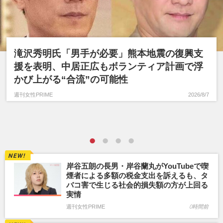
滝沢秀明氏「男手が必要」熊本地震の復興支
援を表明、中居正広もボランティア計画で浮
かび上がる“合流”の可能性
週刊女性PRIME
2026/8/7
岸谷五朗の長男・岸谷蘭丸がYouTubeで喫
煙者による多額の税金支出を訴えるも、タ
バコ害で生じる社会的損失額の方が上回る
実情
週刊女性PRIME
0時間前