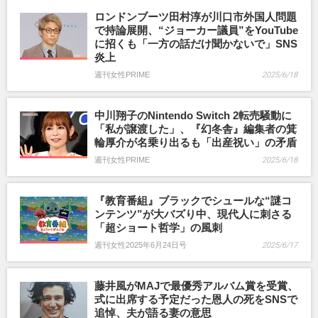
ロンドンブーツ田村淳が川口市外国人問題
で持論展開、“ジョーカー議員”をYouTube
に招くも「一方の話だけ聞かないで」SNS
炎上
週刊女性PRIME
2025/6/18
中川翔子のNintendo Switch 2転売騒動に
「私が譲渡した」、『幻冬舎』編集者の箕
輪厚介が名乗り出るも「出産祝い」の矛盾
週刊女性PRIME
2025/6/18
『教育番組』ブラックでシュールな“謎コ
ンテンツ”が大バズり中、現代人に刺さる
「超ショート哲学」の風刺
週刊女性2025年6月24日号
2025/6/17
藤井風がMAJで最優秀アルバム賞を受賞、
式に出席する予定だった恩人の死をSNSで
追悼、夫が語る妻の意思