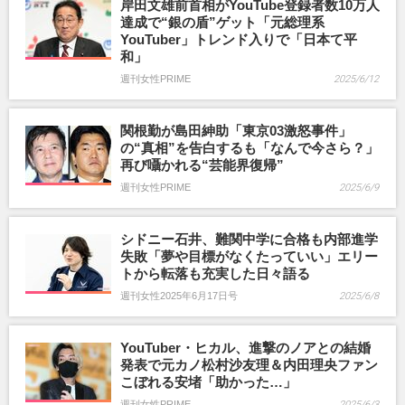
岸田文雄前首相がYouTube登録者数10万人
達成で“銀の盾”ゲット「元総理系
YouTuber」トレンド入りで「日本て平
和」
週刊女性PRIME
2025/6/12
関根勤が島田紳助「東京03激怒事件」
の“真相”を告白するも「なんで今さら？」
再び囁かれる“芸能界復帰”
週刊女性PRIME
2025/6/9
シドニー石井、難関中学に合格も内部進学
失敗「夢や目標がなくたっていい」エリー
トから転落も充実した日々語る
週刊女性2025年6月17日号
2025/6/8
YouTuber・ヒカル、進撃のノアとの結婚
発表で元カノ松村沙友理＆内田理央ファン
こぼれる安堵「助かった…」
週刊女性PRIME
2025/6/3