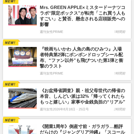
Mrs. GREEN APPLE×ミスタードーナツコ
ラボ“限定ボックス”が転売「これ買う人も
すごい」と賛否、懸念される店頭販売への
影響
週刊女性PRIME
1時間前
『映画ちいかわ 人魚の島のひみつ』入場
者特典第2弾にボンボンドロップシール配
布、“ファン以外”も飛びついた第1弾と衝
撃のラスト
週刊女性PRIME
1時間前
《お盆帰省調査》親・祖父母世代の帰省の
本音、しんどい派は32%「帰ってくれたら
もっと嬉しい」家事や金銭負担の“リアル”
週刊女性2026年8月18日・25日号
2時間前
《開業1周年》倒産寸前・ガラガラ…酷評
だらけの『ジャングリア沖縄』「スコール