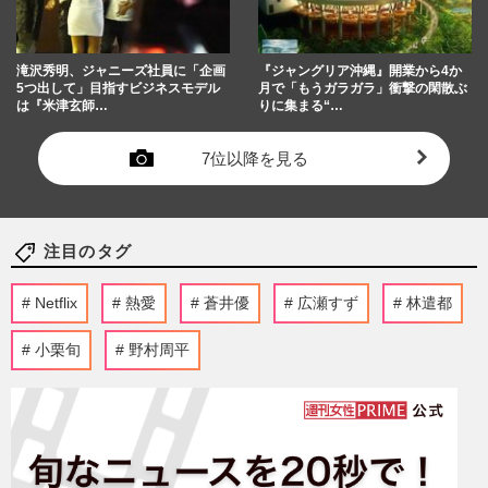
滝沢秀明、ジャニーズ社員に「企画
『ジャングリア沖縄』開業から4か
5つ出して」目指すビジネスモデル
月で「もうガラガラ」衝撃の閑散ぶ
は『米津玄師…
りに集まる“…
7位以降を見る
注目のタグ
Netflix
熱愛
蒼井優
広瀬すず
林遣都
小栗旬
野村周平