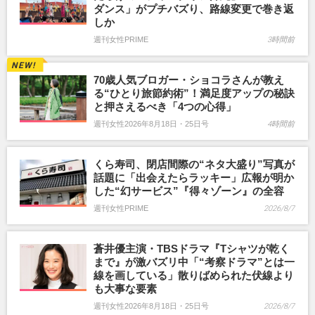
ダンス」がプチバズり、路線変更で巻き返
しか
週刊女性PRIME
3時間前
70歳人気ブロガー・ショコラさんが教え
る“ひとり旅節約術”！満足度アップの秘訣
と押さえるべき「4つの心得」
週刊女性2026年8月18日・25日号
4時間前
くら寿司、閉店間際の“ネタ大盛り”写真が
話題に「出会えたらラッキー」広報が明か
した“幻サービス”『得々ゾーン』の全容
週刊女性PRIME
2026/8/7
蒼井優主演・TBSドラマ『Tシャツが乾く
まで』が激バズリ中「“考察ドラマ”とは一
線を画している」散りばめられた伏線より
も大事な要素
週刊女性2026年8月18日・25日号
2026/8/7