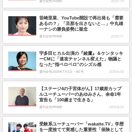
週刊女性PRIME
2025/7/3
笹崎里菜、YouTube開設で再出発も「需要
あるの？」「旦那を出さないと…」中丸雄
一ナシの勝負姿勢に疑念
週刊女性PRIME
2025/7/1
宇多田ヒカル出演の『綾鷹』＆ケンタッキ
ーCMに「速攻チャンネル変えた」物議と
なった“指ペロペロ”のシズル感
週刊女性2025年7月1日・8日号
2025/6/30
【ステージ4の子宮体がん】17歳差カップ
ルユーチューバーのあゆみさん、余命1年
宣告も「100歳まで生きる」
週刊女性PRIME
2025/6/29
受験系ユーチューバー「wakatte.TV」学歴
を一度捨てて実感した重要性「保険として