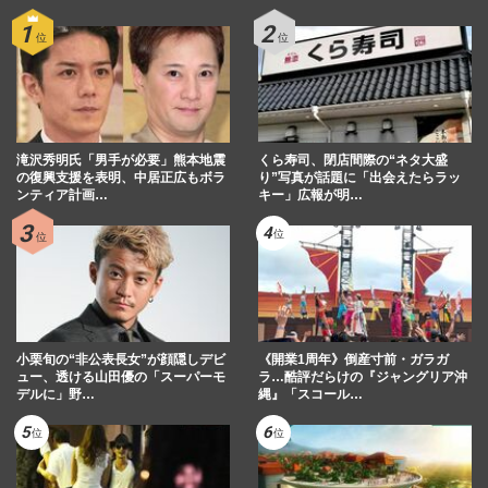
滝沢秀明氏「男手が必要」熊本地震
くら寿司、閉店間際の“ネタ大盛
の復興支援を表明、中居正広もボラ
り”写真が話題に「出会えたらラッ
ンティア計画…
キー」広報が明…
小栗旬の“非公表長女”が顔隠しデビ
《開業1周年》倒産寸前・ガラガ
ュー、透ける山田優の「スーパーモ
ラ…酷評だらけの『ジャングリア沖
デルに」野…
縄』「スコール…