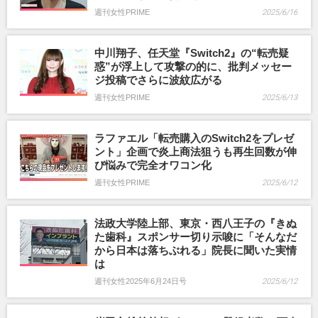
週刊女性PRIME
2025/6/16
中川翔子、任天堂『Switch2』の“転売疑
惑”が浮上して攻撃の的に、批判メッセー
ジ投稿でさらに波紋広がる
週刊女性PRIME
2025/6/13
ラファエル「転売購入のSwitch2をプレゼ
ント」企画で炎上商法狙うも再生回数が伸
び悩みで完全オワコン化
週刊女性PRIME
2025/6/12
法政大学陸上部、東京・西八王子の『きぬ
た歯科』スポンサー切り示唆に「そんなだ
から日本は落ちぶれる」院長に聞いた実情
は
週刊女性2025年6月24日号
2025/6/12