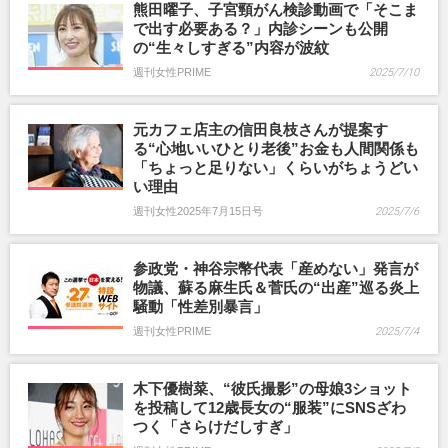
熊田曜子、子宮頸がん検診動画で「そこま
で出す必要ある？」内診シーンも公開
の“生々しすぎる”内容が波紋
週刊女性PRIME
2025/7/10
元カフェ店主の信田良枝さんが提案す
る“心地いいひとり老後”お金も人間関係も
「ちょっと足りない」くらいがちょうどい
い理由
週刊女性2025年7月15日号
2025/7/6
参政党・神谷宗幣代表「産めない」発言が
物議、蘇る麻生氏＆菅氏の“出産”巡る炎上
騒動「性差別暴言」
週刊女性PRIME
2025/7/4
木下優樹菜、“彼氏撮影”の母娘3ショット
を投稿して12歳長女の“服装”にSNSざわ
つく「さらけだしすぎ」