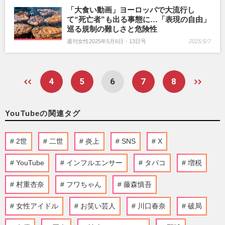
「大食い動画」ヨーロッパで大流行し
て“死亡者”も出る事態に…「表現の自由」
巡る規制の難しさと危険性
週刊女性2025年5月6日・13日号
2025/5/7
4
5
6
7
8
YouTubeの関連タグ
2世
二世
炎上
SNS
X
YouTube
インフルエンサー
タバコ
増税
村重杏奈
フワちゃん
藤森慎吾
女性アイドル
お笑い芸人
川口春奈
破局