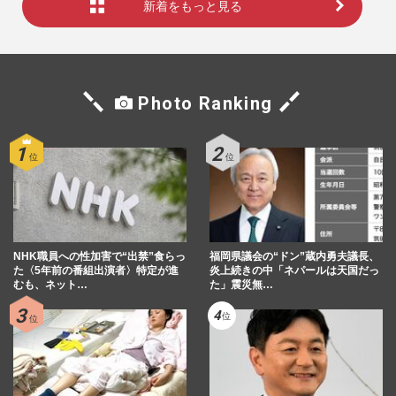
新着をもっと見る
Photo Ranking
NHK職員への性加害で“出禁”食らっ
福岡県議会の“ドン”蔵内勇夫議長、
た〈5年前の番組出演者〉特定が進
炎上続きの中「ネパールは天国だっ
むも、ネット…
た」震災無…