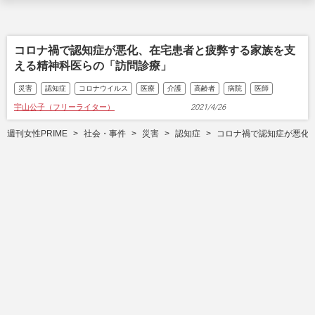
コロナ禍で認知症が悪化、在宅患者と疲弊する家族を支
える精神科医らの「訪問診療」
災害
認知症
コロナウイルス
医療
介護
高齢者
病院
医師
宇山公子（フリーライター）
2021/4/26
週刊女性PRIME
社会・事件
災害
認知症
コロナ禍で認知症が悪化