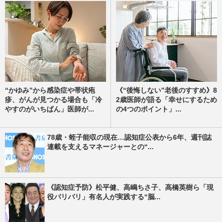
“かゆみ”から感染症や帯状疱
《“後悔しない”老後のすすめ》8
疹、がんが見つかる場合も「冷
2歳医師が語る「幸せにするため
やすのがいちばん」医師が...
の4つのポイント」...
78歳・蛭子能収の現在…認知症公表から6年、週刊誌
連載を支えるマネージャーとの“...
《認知症予防》松平健、高嶋ちさ子、高橋英樹ら「現
役バリバリ」有名人が実践する“脳...