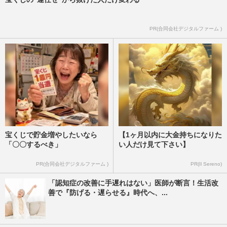
PR(合同会社デジタルファーム )
宝くじで貯金増やしたいなら
【1ヶ月以内に大金持ちになりた
「〇〇するべき」
い人だけ見て下さい】
PR(合同会社デジタルファーム )
PR(Il Sereno)
「認知症の改善に手遅れはない」医師が断言！生活改
善で『防げる・遅らせる』時代へ、...