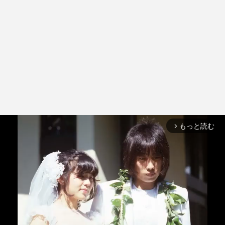
もっと読む
arrow_forward_ios