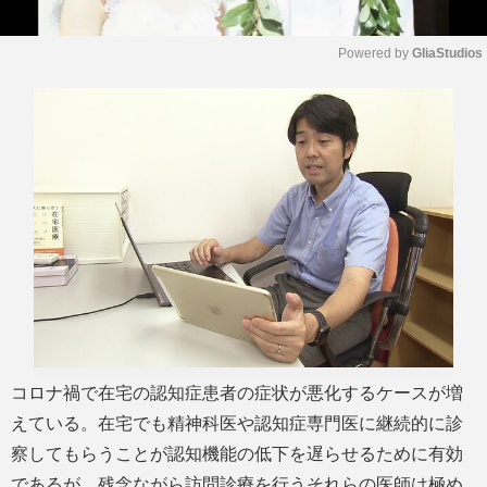
Powered by 
GliaStudios
M
u
t
e
コロナ禍で在宅の認知症患者の症状が悪化するケースが増
えている。在宅でも精神科医や認知症専門医に継続的に診
察してもらうことが認知機能の低下を遅らせるために有効
であるが、残念ながら訪問診療を行うそれらの医師は極め