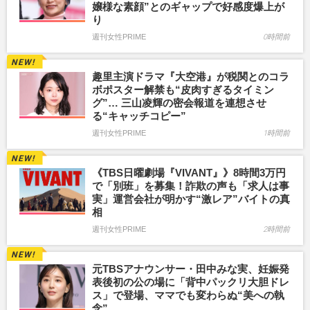
嬢様な素顔”とのギャップで好感度爆上が
り
週刊女性PRIME
0時間前
趣里主演ドラマ『大空港』が税関とのコラ
ボポスター解禁も“皮肉すぎるタイミン
グ”… 三山凌輝の密会報道を連想させ
る“キャッチコピー”
週刊女性PRIME
1時間前
《TBS日曜劇場『VIVANT』》8時間3万円
で「別班」を募集！詐欺の声も「求人は事
実」運営会社が明かす“激レア”バイトの真
相
週刊女性PRIME
2時間前
元TBSアナウンサー・田中みな実、妊娠発
表後初の公の場に「背中パックリ大胆ドレ
ス」で登場、ママでも変わらぬ“美への執
念”