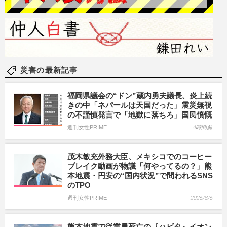
災害の最新記事
福岡県議会の“ドン”蔵内勇夫議長、炎上続
きの中「ネパールは天国だった」震災無視
の不謹慎発言で「地獄に落ちろ」国民憤慨
週刊女性PRIME
4時間前
茂木敏充外務大臣、メキシコでのコーヒー
ブレイク動画が物議「何やってるの？」熊
本地震・円安の“国内状況”で問われるSNS
のTPO
週刊女性PRIME
2026/8/6
熊本地震で従業員死亡の『ハビタ』イオン