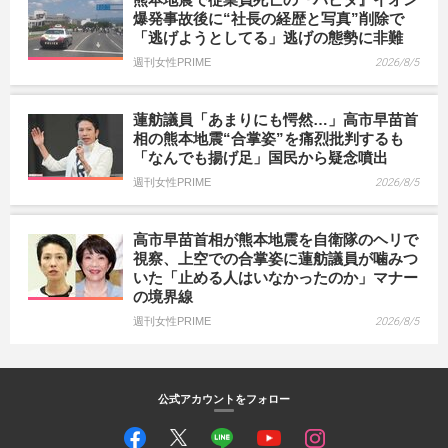
爆発事故後に“社長の経歴と写真”削除で
「逃げようとしてる」逃げの態勢に非難
週刊女性PRIME
2026/8/5
蓮舫議員「あまりにも愕然…」高市早苗首
相の熊本地震“合掌姿”を痛烈批判するも
「なんでも揚げ足」国民から疑念噴出
週刊女性PRIME
2026/8/5
高市早苗首相が熊本地震を自衛隊のヘリで
視察、上空での合掌姿に蓮舫議員が噛みつ
いた「止める人はいなかったのか」マナー
の境界線
週刊女性PRIME
2026/8/5
公式アカウントをフォロー