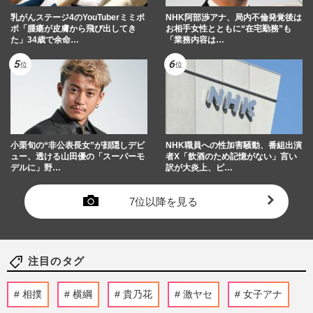
乳がんステージ4のYouTuberミミポ
NHK阿部渉アナ、局内不倫発覚後は
ポ「腫瘍が皮膚から飛び出してき
お相手女性とともに“在宅勤務”も
た」34歳で余命…
「業務内容は…
小栗旬の“非公表長女”が顔隠しデビ
NHK職員への性加害騒動、番組出演
ュー、透ける山田優の「スーパーモ
者X「飲酒のため記憶がない」言い
デルに」野…
訳が大炎上、ピ…
7位以降を見る
注目のタグ
相撲
横綱
貴乃花
激ヤセ
女子アナ