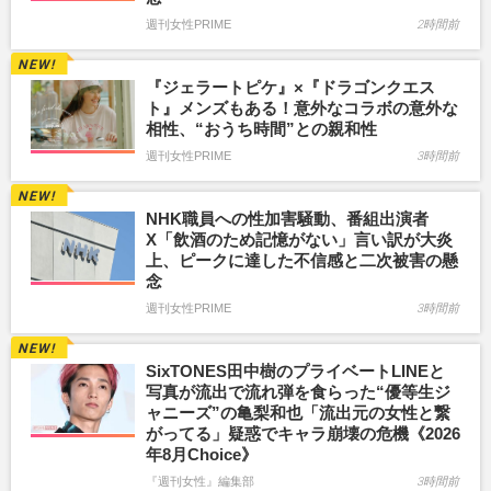
週刊女性PRIME
2時間前
『ジェラートピケ』×『ドラゴンクエス
ト』メンズもある！意外なコラボの意外な
相性、“おうち時間”との親和性
週刊女性PRIME
3時間前
NHK職員への性加害騒動、番組出演者
X「飲酒のため記憶がない」言い訳が大炎
上、ピークに達した不信感と二次被害の懸
念
週刊女性PRIME
3時間前
SixTONES田中樹のプライベートLINEと
写真が流出で流れ弾を食らった“優等生ジ
ャニーズ”の亀梨和也「流出元の女性と繋
がってる」疑惑でキャラ崩壊の危機《2026
年8月Choice》
『週刊女性』編集部
3時間前