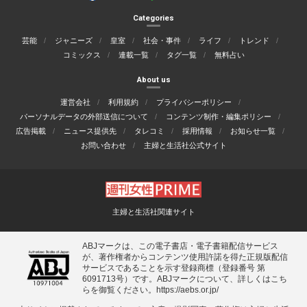
Categories
芸能
ジャニーズ
皇室
社会・事件
ライフ
トレンド
コミックス
連載一覧
タグ一覧
無料占い
About us
運営会社
利用規約
プライバシーポリシー
パーソナルデータの外部送信について
コンテンツ制作・編集ポリシー
広告掲載
ニュース提供先
タレコミ
採用情報
お知らせ一覧
お問い合わせ
主婦と生活社公式サイト
主婦と生活社関連サイト
ABJマークは、この電子書店・電子書籍配信サービス
が、著作権者からコンテンツ使用許諾を得た正規版配信
サービスであることを示す登録商標（登録番号 第
6091713号）です。ABJマークについて、詳しくはこち
らを御覧ください。
https://aebs.or.jp/