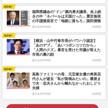
福岡県議会の“ドン”蔵内勇夫議長、炎上続
きの中「ネパールは天国だった」震災無視
の不謹慎発言で「地獄に落ちろ」国民憤慨
週刊女性PRIME
4時間前
【横浜・山中竹春市長がパワハラ認定】
「あのデブ」「あいつポンコツだから」
「人間のクズ」暴言を受けた市議が答えた
市長の裏の顔
週刊女性PRIME
4時間前
高島ファミリーの母、元宝塚女優の寿美花
代さんが逝去「私が面倒みたいの」最後ま
で夫・忠夫さんから離れなかったおしどり
夫婦
週刊女性PRIME
5時間前