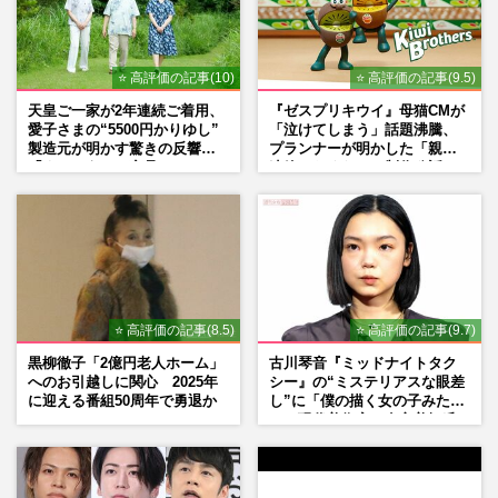
⭐ 高評価の記事(10)
⭐ 高評価の記事(9.5)
天皇ご一家が2年連続ご着用、
『ゼスプリキウイ』母猫CMが
愛子さまの“5500円かりゆし”
「泣けてしまう」話題沸騰、
製造元が明かす驚きの反響
プランナーが明かした「親に
「まさかうちの商品とは…」
連絡したくなる」制作秘話
⭐ 高評価の記事(8.5)
⭐ 高評価の記事(9.7)
黒柳徹子「2億円老人ホーム」
古川琴音『ミッドナイトタク
へのお引越しに関心 2025年
シー』の“ミステリアスな眼差
に迎える番組50周年で勇退か
し”に「僕の描く女の子みた
い」現代美術家・奈良美智氏
もSNSで“公認”