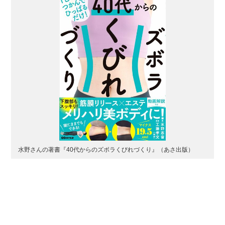
水野さんの著書『40代からのズボラくびれづくり』（あさ出版）