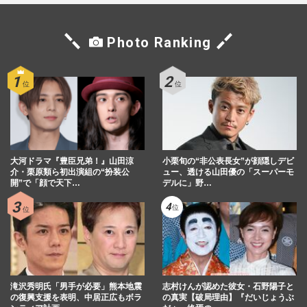
Photo Ranking
大河ドラマ『豊臣兄弟！』山田涼
小栗旬の“非公表長女”が顔隠しデビ
介・栗原類ら初出演組の“扮装公
ュー、透ける山田優の「スーパーモ
開”で「顔で天下…
デルに」野…
滝沢秀明氏「男手が必要」熊本地震
志村けんが認めた彼女・石野陽子と
の復興支援を表明、中居正広もボラ
の真実【破局理由】『だいじょうぶ