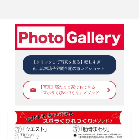
【クリックして写真を見る】眩しすぎ
る…広末涼子谷間全開の激レアショット
【写真】寝たまま家でもできる
「ズボラくびれづくり」メソッド