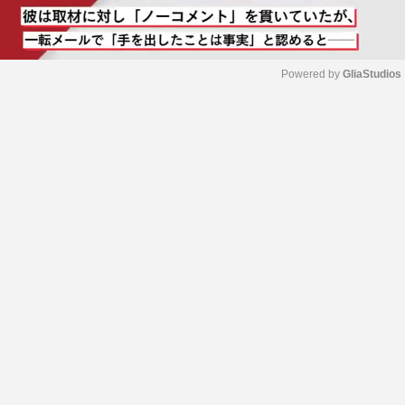
Powered by 
GliaStudios
M
u
t
e