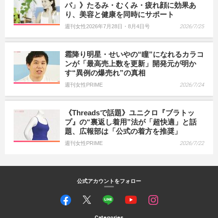
パ」》たるみ・むくみ・疲れ顔に効果あ
り、美容と健康を同時にサポート
週刊女性2026年7月28日・8月4日号
2026/7/25
霜降り明星・せいやの“瞳”になれるカラコ
ンが「最高売上数を更新」開発元が明か
す“異例の爆売れ”の真相
週刊女性PRIME
2026/7/24
《Threadsで話題》ユニクロ『ブラトッ
プ』の“裏返し着用”法が「超快適」と話
題、広報部は「公式の着方を推奨」
週刊女性PRIME
2026/7/22
公式アカウントをフォロー
Categories