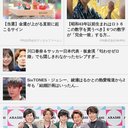
【当選】金運が上がる直前に起
【昭和43年以前生まれはロト６
こるサイン
この数字を買うべき】6つの数字
が「完全一致」する方...
PR(合同会社デジタルファーム )
PR(株式会社MURA)
川口春奈＆サッカー日本代表・板倉滉「匂わせゼロ
婚」でも隠しきれなかったセレブすぎ...
SixTONES・ジェシー、綾瀬はるかとの熱愛報道から2
年も「結婚計画はいったん...