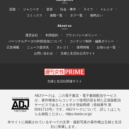
芸能
ジャニーズ
皇室
社会・事件
ライフ
トレンド
コミックス
連載一覧
タグ一覧
無料占い
About us
運営会社
利用規約
プライバシーポリシー
パーソナルデータの外部送信について
コンテンツ制作・編集ポリシー
広告掲載
ニュース提供先
タレコミ
採用情報
お知らせ一覧
お問い合わせ
主婦と生活社公式サイト
主婦と生活社関連サイト
ABJマークは、この電子書店・電子書籍配信サービス
が、著作権者からコンテンツ使用許諾を得た正規版配信
サービスであることを示す登録商標（登録番号 第
6091713号）です。ABJマークについて、詳しくはこち
らを御覧ください。
https://aebs.or.jp/
本サイトに掲載されているすべての⽂章・撮影写真の著作権は主婦と⽣活
社に帰属します。