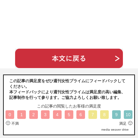
この記事の満足度をぜひ週刊女性プライムにフィードバックして
ください。
本フィードバックにより週刊女性プライムは満足度の高い編集、
記事制作を行って参ります。ご協力よろしくお願い致します。
この記事の閲覧したお客様の満足度
0
1
2
3
4
5
6
7
8
9
10
🙁
🙂
不満
満足
media weaver drive