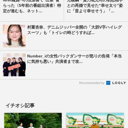
NHK職員への性加害で“出禁”食
元横綱・貴乃花光司の初恋相手
らった〈5年前の番組出演者〉特
との再婚で見せた“幸せ太り”姿
定が進むも、ネット...
に「昔より幸せそう」「...
村重杏奈、デニムジッパー全開の「大胆V字ハイレグ
スーツ」も「トイレの時どうすれば...
Number_iの女性バックダンサーが怒りの告発「本当
に気持ち悪い」共演者まで攻...
Recommended by
イチオシ記事