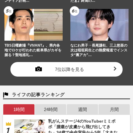
ンティア計画…
だぁ』終焉の…
TBS日曜劇場『VIVANT』、県内各
なにわ男子・長尾謙杜、三上悠亜の
地でロケが行われた岐阜県がカギを
次は稲垣莉生との熱愛報道でインス
握る？聖地巡礼…
タ“裏アカ”…
7位以降を見る
ライフの記事ランキング
1時間
24時間
週間
月間
乳がんステージ4のYouTuberミミポ
ポ「腫瘍が皮膚から飛び出してき
た」34歳で余命宣告から5年「大きな