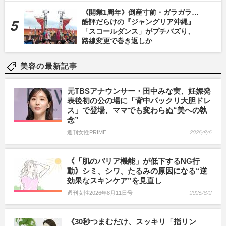
《開業1周年》倒産寸前・ガラガラ…
酷評だらけの『ジャングリア沖縄』
「スコールダンス」がプチバズり、
路線変更で巻き返しか
美容の最新記事
元TBSアナウンサー・田中みな実、妊娠発
表後初の公の場に「背中パックリ大胆ドレ
ス」で登場、ママでも変わらぬ“美への執
念”
週刊女性PRIME
2026/8/6
《「肌のバリア機能」が低下するNG行
動》シミ、シワ、たるみの原因になる“逆
効果なスキンケア”を見直し
週刊女性2026年8月11日号
2026/8/2
《30秒つまむだけ、スッキリ「指リン