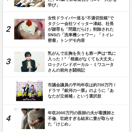
学び」
女性ドライバー巡る“不適切投稿”で
タクシー会社ツイッター凍結、社長
が謝罪も「問題だらけ」削除された
SNSの「洗車機シャワー」「トイレ
密着」トンデモ内容
乳がんで左胸を失うも第一声は“気に
入った！”「根拠がなくても大丈夫」
ロックバンドボーカル・ミワユータ
さんの前向き闘病記
市議会議員の平均年収は約700万円！
ドラマ『銀河の一票』のように「あ
なたが立候補」という選択肢
年収2000万円の医師の夫が看護師と
不倫、壮絶すぎる結末に妻が取らせ
た「けじめ」