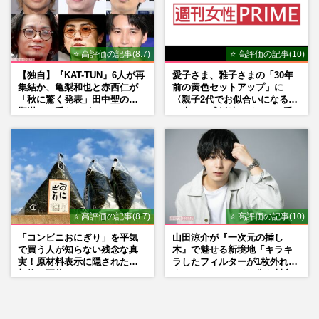
⭐ 高評価の記事(8.7)
⭐ 高評価の記事(10)
【独自】『KAT-TUN』6人が再
愛子さま、雅子さまの「30年
集結か、亀梨和也と赤西仁が
前の黄色セットアップ」に
「秋に驚く発表」田中聖の刑
〈親子2代でお似合いになる〉
期満了と重なる“匂わせ”では
の声、ご成婚時のドレスも手
ない理由
がけた森英恵さんとの絆
⭐ 高評価の記事(8.7)
⭐ 高評価の記事(10)
「コンビニおにぎり」を平気
山田涼介が『一次元の挿し
で買う人が知らない残念な真
木』で魅せる新境地「キラキ
実！原材料表示に隠された添
ラしたフィルターが1枚外れて
加物の正体
くれたら」アイドル像を封印
した覚悟