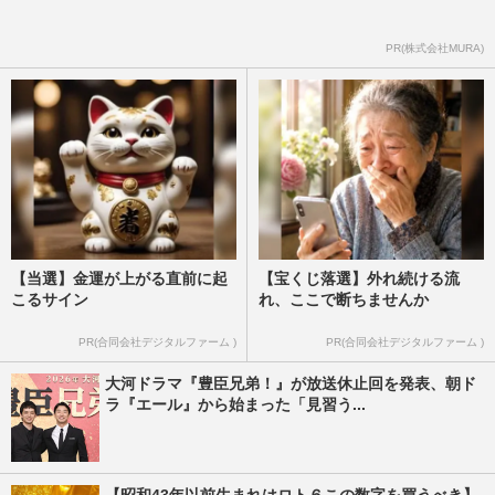
【せいろダイエット】たんぽぽ・川村エミ
PR(株式会社MURA)
コも1か月8.5キロ減！フォロワー24万人の
OLが教える“簡単レシピ”…
週刊女性2026年4月21日号
2026/4/26
【当選】金運が上がる直前に起
【宝くじ落選】外れ続ける流
こるサイン
れ、ここで断ちませんか
PR(合同会社デジタルファーム )
PR(合同会社デジタルファーム )
大河ドラマ『豊臣兄弟！』が放送休止回を発表、朝ド
ラ『エール』から始まった「見習う...