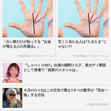
「占い師だけが知ってる〝お金
宝くじ当たる人は“たまたま”じ
が増える人の共通点〟」
ゃない?!
PR(合同会社デジタルファーム )
PR(合同会社デジタルファーム )
『しゃべくり007』出演の畑野ひろ子、美ボディ軍団
として登場で「抜群のスタイルは...
８月のロト6はこの方法で買え!!６つの数字が『完全一
致』する方法
PR(株式会社MURA)