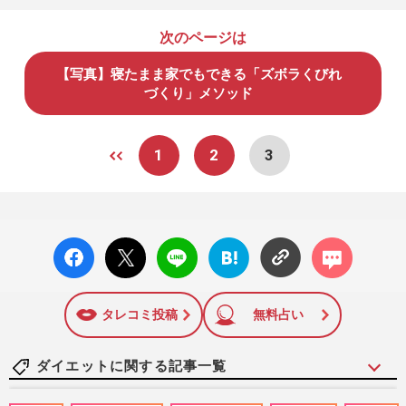
次のページは
【写真】寝たまま家でもできる「ズボラくびれ
づくり」メソッド
1
2
3
facebo
X ポス
LINE
はてな
コメン
ok い
ト
ブック
ト
いね
マーク
に追加
タレコミ投稿
無料占い
ダイエットに関する記事一覧