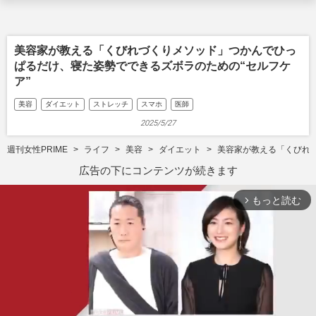
美容家が教える「くびれづくりメソッド」つかんでひっ
ぱるだけ、寝た姿勢でできるズボラのための“セルフケ
ア”
美容
ダイエット
ストレッチ
スマホ
医師
2025/5/27
週刊女性PRIME
ライフ
美容
ダイエット
美容家が教える「くびれ
広告の下にコンテンツが続きます
もっと読む
arrow_forward_ios