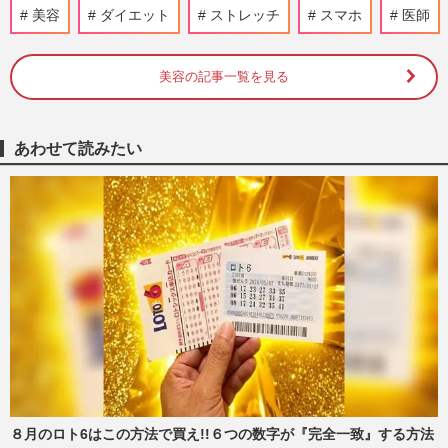
『有吉クイズ』出演の高橋真麻、“げっそ
美容
ダイエット
ストレッチ
スマホ
医師
り両腕”で心配された体重増減、高橋秀樹
らとの二世帯住宅解消後の…
週刊女性PRIME
2026/8/4
美容の記事一覧を見る
夏バテ・日焼け・肥満予防も！『夏抹茶』
習慣が美と健康をサポート「よりリラック
あわせて読みたい
スできる」“4つのメリッ…
週刊女性2026年6月30日号
2026/6/20
NHK『トリセツショー』で話題「疲れの
原因は隠れ貧血かも」疲労を溜めない鉄＆
たんぱく質“レシピ5選”
週刊女性2026年5月12日・19日号
2026/5/3
川口春奈、主演映画でがん患者役を演じ2
か月で10kgダイエットは女優魂か危険行
為か、医師は「生命の危機に…
週刊女性2026年5月12日・19日号
2026/4/29
８月のロト6はこの方法で買え!!６つの数字が『完全一致』する方法