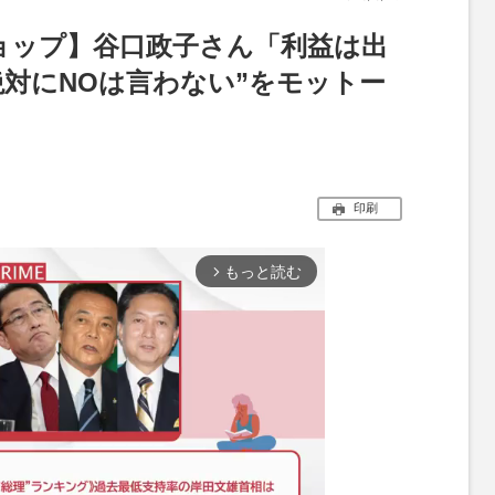
ョップ】谷口政子さん「利益は出
対にNOは言わない”をモットー
印刷
もっと読む
arrow_forward_ios