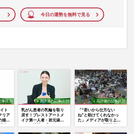
今日の運勢を無料で見る
事(9.2)
⭐ 高評価の記事(7.7)
⭐ 高評価の記事(8.1)
イト
乳がん患者の乳輪を取り
「“若いから仕方ない
テリア
戻す！ブレストアートメ
ね”と助けてくれなかっ
の描く
イク第一人者・岩元淑子
た」メディアが取り上げ
美術
さんの挑戦と「ハードル
てこなかった『避難所で
NS
しかない」啓発の“壁”
の性暴力』