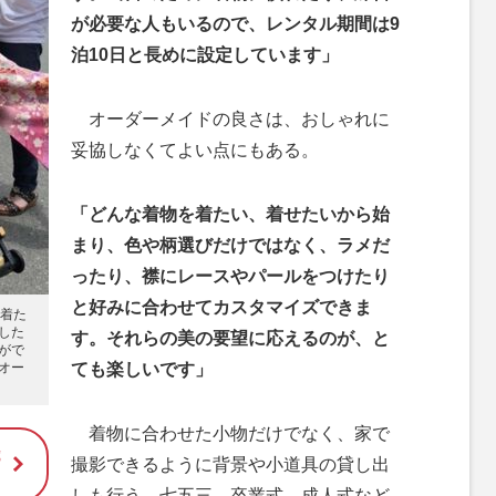
が必要な人もいるので、レンタル期間は9
泊10日と長めに設定しています」
オーダーメイドの良さは、おしゃれに
妥協しなくてよい点にもある。
「どんな着物を着たい、着せたいから始
まり、色や柄選びだけではなく、ラメだ
ったり、襟にレースやパールをつけたり
と好みに合わせてカスタマイズできま
を着た
した
す。それらの美の要望に応えるのが、と
がで
オー
ても楽しいです」
着物に合わせた小物だけでなく、家で
歳
撮影できるように背景や小道具の貸し出
しも行う。七五三、卒業式、成人式など