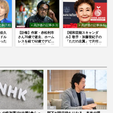
事(7.8)
⭐ 高評価の記事(8.3)
⭐ 高評価の記事(8.5)
佐久
【訃報】作家・赤松利市
【昭和芸能スキャンダ
ドル
さん70歳で逝去、ホーム
ル】歌手・加藤登紀子の
った
レスを経て62歳でデビュ
「ただの左翼」で片付け
ー「私は“下級国民”。死
られない凄絶半生《東大
ぬまで差別と貧困を書き
闘争、獄中結婚、別荘で
続けます」壮絶人生
内ゲバ事件》