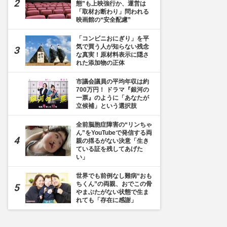
態”も上映強行か、運営は
「取材お断わり」問われる
映画館の“安全配慮”
「コンビニおにぎり」を平
気で買う人が知らない残念
な真実！原材料表示に隠さ
れた添加物の正体
市議会議員の平均年収は約
700万円！ ドラマ『銀河の
一票』のように「あなたが
立候補」という選択肢
全前脳胞症障害の“リンちゃ
ん”をYouTubeで発信する両
親の揺るがない決意「生き
ている証を残してあげた
い」
世界でも前例なし難病“おも
ちくん”の両親、おでこの骨
やまぶたがない状態で生ま
れても「存在に感謝」