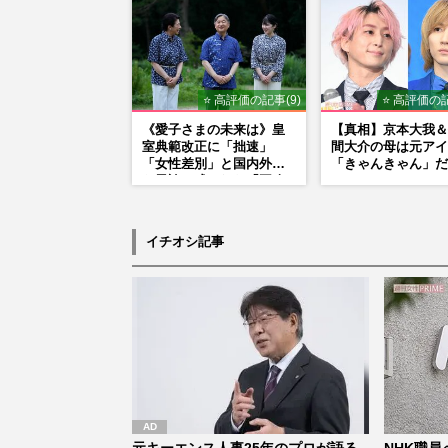
ぎ」の実情
で“公認”
⭐ 高評価の記事(9)
⭐ 高評価の記
《愛子さまの未来は》皇
【真相】京本大我＆
室典範改正に「拙速」
間大介の母は元アイ
「女性差別」と国内外か
「きゃんきゃん」だ
ら異論…残された「再改
正」の道
イチオシ記事