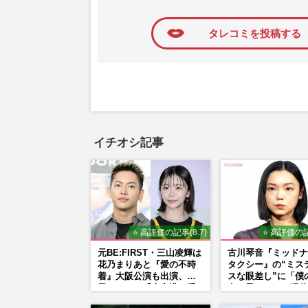
に追加
タレコミを投稿する
イチオシ記事
⭐ 高評価の記事(8.7)
⭐ 高評価の記
元BE:FIRST・三山凌輝は
古川琴音『ミッドナ
花乃まりあと『愛の不時
タクシー』の“ミス
着』大阪公演も出演、趣
スな眼差し”に「僕
里はドラマ『大空港』番
女の子みたい」現代
宣行脚に「メンタル強す
家・奈良美智氏もS