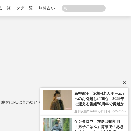
載一覧
タグ一覧
無料占い
×
黒柳徹子「2億円老人ホーム」
へのお引越しに関心 2025年
絶対にNOは言わない”をモットーに続ける理由
に迎える番組50周年で勇退か
週刊女性2024年7月9日号
2024/6/25
ケンタロウ、放送10周年目
『男子ごはん』背景で「あき