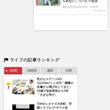
らめない」リハビリ生活
週刊女性2018年5月8・15日号
2018/4/24
ライフの記事ランキング
1時間
24時間
週間
月間
乳がんステージ4の
YouTuberミミポポ「腫瘍が
皮膚から飛び出してきた」
34歳で余命宣告から5年
「大きな学び」
TOHOシネマズ大井町、空
調トラブルで“サウナ状