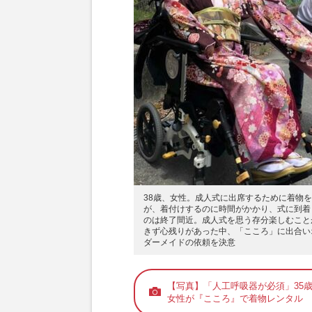
38歳、女性。成人式に出席するために着物
が、着付けするのに時間がかかり、式に到着
のは終了間近。成人式を思う存分楽しむこと
きず心残りがあった中、「こころ」に出合い
ダーメイドの依頼を決意
【写真】「人工呼吸器が必須」35
女性が『こころ』で着物レンタル