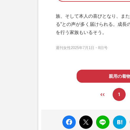
族、そして本人の喜びとなり、また
る”との声が多く届けられる。成長
を行う家族もいるそう。
週刊女性2025年7月1日・8日号
親用の着
1
faceboo
X ポス
LINE
はてな
k いい
ト
ブック
ね
マーク