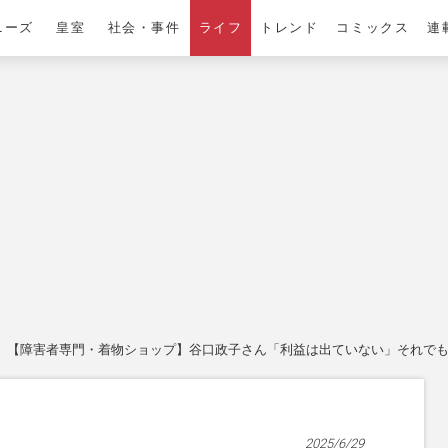
ニーズ
皇室
社会・事件
ライフ
トレンド
コミックス
連
【障害者専門・着物ショップ】谷口政子さん「利益は出ていない」それでも“
2025/6/29