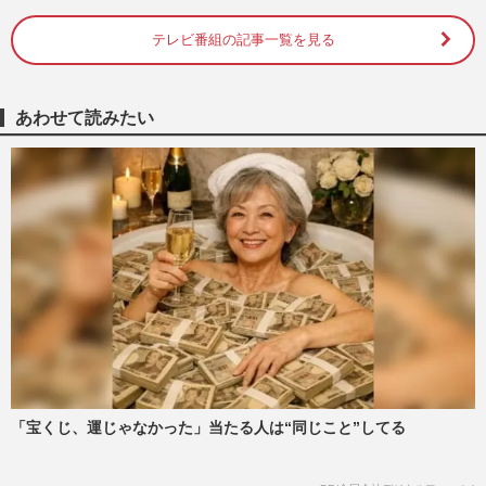
山崎和佳奈さん“毛利蘭の…
週刊女性PRIME
2026/8/5
テレビ番組の記事一覧を見る
《唯一無二の変態メーカー》『高須クリニ
ック』『エガブレイブ』の会社がパチンコ
あわせて読みたい
事業停止でファン悲嘆…高…
週刊女性PRIME
2026/8/1
映画『秒速5センチメートル』主演の
SixTONES・松村北斗にオファー殺到、プ
ロから評価される「普通っぽい役…
週刊女性2025年11月11日・18日号
2026/7/30
ポケモン、30周年記念グッズの後出し“受
注生産”を発表「転売ヤーさよなら」転売
撲滅の“切り札”投入に歓…
週刊女性PRIME
2026/7/30
「宝くじ、運じゃなかった」当たる人は“同じこと”してる
『トイ・ストーリー5』が『ズートピア2』