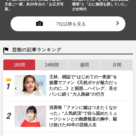
天皇ご一家、約30年分の「お正月写
環境”と「心に無理を課していた」
真」
少女時代
7位以降を見る
芸能の記事ランキング
1時間
24時間
週間
月間
王林、雑誌で“はじめての一夜姿”を
披露でファン《天然ボケが魅力だっ
たのに…》と困惑…ハイレグ、見せ
パンに続く“大人路線”の行方
浅香唯「ファンに嘘はつきたくなか
った」“人気絶頂”で自ら認めたミュ
ージシャンとの熱愛報道の胸中、駆
け抜けた40年の芸能人生