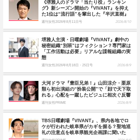
《堺雅人のドラマ「当たり役」ランキン
グ》新シーズン開始の『VIVANT』を抑え
た1位は“流行語”を輩出した『半沢直樹』
週刊女性2026年8月11日号
2026/8/10
堺雅人主演・日曜劇場『VIVANT』劇中の
秘密組織“別班”はフィクション？専門家は
「工作活動は必要」リアルな諜報組織の実
態
週刊女性2026年8月18日・25日号
2026/8/9
大河ドラマ『豊臣兄弟！』山田涼介・栗原
類ら初出演組の“扮装公開”で「顔で天下取
れる」心配を一蹴したビジュに相次ぐ反響
週刊女性PRIME
2026/8/9
TBS日曜劇場『VIVANT』、県内各地でロ
ケが行われた岐阜県がカギを握る？聖地巡
礼の注意点を岐阜県観光企画課に聞いた
週刊女性PRIME