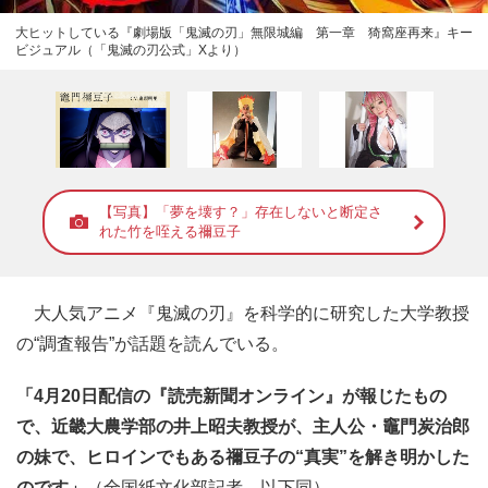
大ヒットしている『劇場版「鬼滅の刃」無限城編 第一章 猗窩座再来』キー
ビジュアル（「鬼滅の刃公式」Xより）
【写真】「夢を壊す？」存在しないと断定さ
れた竹を咥える禰󠄀豆子
大人気アニメ『鬼滅の刃』を科学的に研究した大学教授
の“調査報告”が話題を読んでいる。
「4月20日配信の『読売新聞オンライン』が報じたもの
で、近畿大農学部の井上昭夫教授が、主人公・竈門炭治郎
の妹で、ヒロインでもある禰豆子の“真実”を解き明かした
のです」
（全国紙文化部記者、以下同）