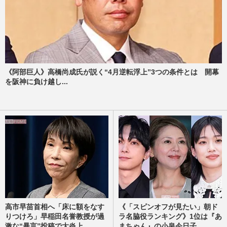
《阿部巨人》高橋尚成氏が説く“4月逆転浮上”3つの条件とは 開幕
を阪神に負け越し...
高市早苗首相へ「床に額をなす
《「スピンオフが見たい」朝ド
りつけろ」早稲田名誉教授が過
ラ名脇役ランキング》1位は『あ
激な“暴言”投稿で大炎上...
まちゃん』の小泉今日子