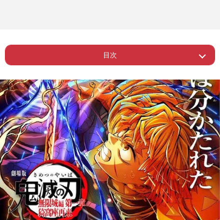
目次
Page 1
ー 禰豆子の竹は実在しない？
Page 2
ー 想像の世界を広げる側面も