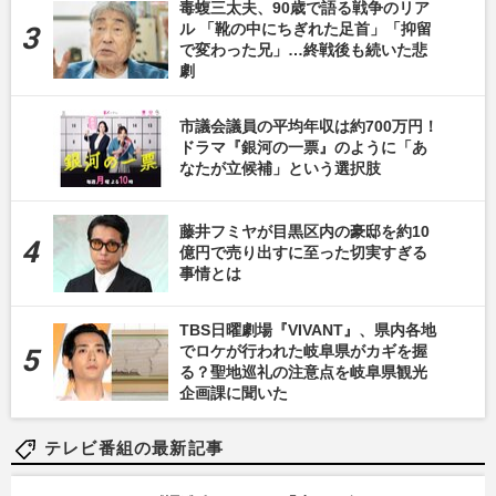
毒蝮三太夫、90歳で語る戦争のリア
ル 「靴の中にちぎれた足首」「抑留
で変わった兄」…終戦後も続いた悲
劇
市議会議員の平均年収は約700万円！
ドラマ『銀河の一票』のように「あ
なたが立候補」という選択肢
藤井フミヤが目黒区内の豪邸を約10
億円で売り出すに至った切実すぎる
事情とは
TBS日曜劇場『VIVANT』、県内各地
でロケが行われた岐阜県がカギを握
る？聖地巡礼の注意点を岐阜県観光
企画課に聞いた
テレビ番組の最新記事