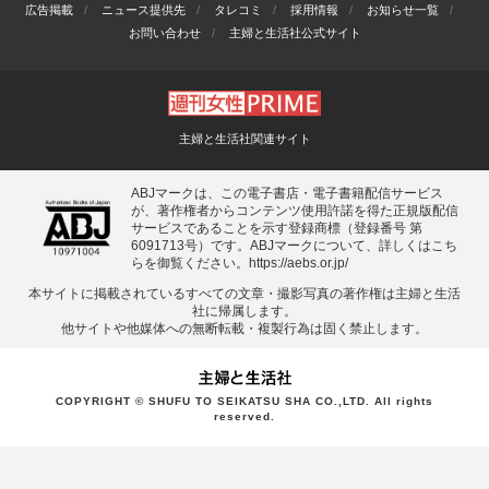
広告掲載
ニュース提供先
タレコミ
採用情報
お知らせ一覧
お問い合わせ
主婦と生活社公式サイト
主婦と生活社関連サイト
ABJマークは、この電子書店・電子書籍配信サービス
が、著作権者からコンテンツ使用許諾を得た正規版配信
サービスであることを示す登録商標（登録番号 第
6091713号）です。ABJマークについて、詳しくはこち
らを御覧ください。
https://aebs.or.jp/
本サイトに掲載されているすべての⽂章・撮影写真の著作権は主婦と⽣活
社に帰属します。
他サイトや他媒体への無断転載・複製⾏為は固く禁⽌します。
COPYRIGHT © SHUFU TO SEIKATSU SHA CO.,LTD. All rights
reserved.