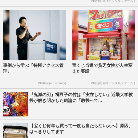
PR(合同会社デジタルファーム )
を上回る爆スタート！ “おかわり鑑賞”で
『国宝』に続く200億円超…
週刊女性PRIME
2026/7/25
事例から学ぶ『特権アクセス管
宝くじ当選で貧乏女性が人生変
理』
えた実話
PR(KeeperSecurity)
PR(合同会社デジタルファーム )
『鬼滅の刃』禰豆子の竹は「実在しない」近畿大学教
授が解き明かした結論に「教授って...
【宝くじ何年も買って一度も当たらない人へ】原因、
はっきりしてます