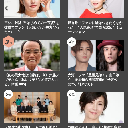
王林、雑誌で“はじめての一夜姿”を
浅香唯「ファンに嘘はつきたくなか
披露でファン《天然ボケが魅力だっ
った」“人気絶頂”で自ら認めたミュ
たのに…》…
ージシャン…
《あの元女性政治家は、今》井脇ノ
大河ドラマ『豊臣兄弟！』山田涼
ブ子さん「私には子どもが5万人い
介・栗原類ら初出演組の“扮装公
る」体重38kg…
開”で「顔で天下…
《平成の出来事とともに振り返る》
竹内結子さん、育った“複雑な家庭