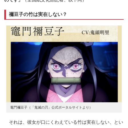
禰豆子の竹は実在しない？
竈門禰󠄀豆子（「鬼滅の刃」公式ポータルサイトより）
それは、彼女が口にくわえている竹は実在しない、とい