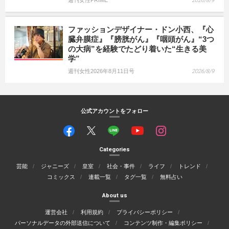
2026/8/9
ファッションデザイナー・ドン小西、『心
臓弁膜症』『膀胱がん』『咽頭がん』“3つ
の大病”を経験でたどり着いた“生きる美
学”
週刊女性2026年8月11日号
2026/8/9
公式アカウントをフォロー
Categories
芸能
ジャニーズ
皇室
社会・事件
ライフ
トレンド
コミックス
連載一覧
タグ一覧
無料占い
About us
運営会社
利用規約
プライバシーポリシー
パーソナルデータの外部送信について
コンテンツ制作・編集ポリシー