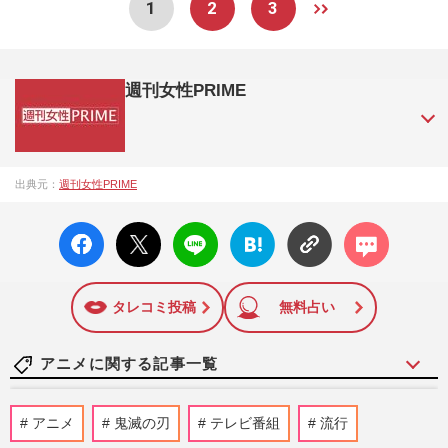
1
2
3
週刊女性PRIME
『週刊女性PRIME（シュージョプライム）』は、2015年（平
出典元：
週刊女性PRIME
成27年）1月に開設された主婦と生活社が運営する日本のニュ
ースサイトです。『週刊女性PRIME』編集者が担当する連載
facebo
X ポス
LINE
はてな
コメン
陣の執筆記事を配信するほか、女性週刊誌『週刊女性』の誌
ok い
ト
ブック
ト
面に掲載された記事から、インターネット利用者層にとって
いね
マーク
特に関心の高い題材の記事を、WEB向けにリライトして配信
に追加
しています！
タレコミ投稿
無料占い
アニメに関する記事一覧
映画『名探偵コナン ハイウェイの堕天
アニメ
鬼滅の刃
テレビ番組
流行
使』近づく“上映終了”の足音、惜しまれる