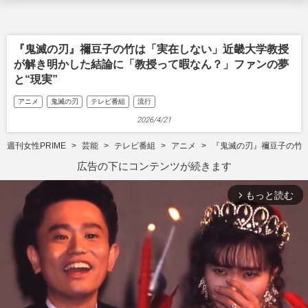
『鬼滅の刃』禰豆子の竹は「実在しない」近畿大学教授
が解き明かした結論に「教授って暇なん？」ファンの夢
と“現実”
アニメ
鬼滅の刃
テレビ番組
流行
2026/4/21
週刊女性PRIME
芸能
テレビ番組
アニメ
『鬼滅の刃』禰豆子の竹
広告の下にコンテンツが続きます
もっと読む
arrow_forward_ios