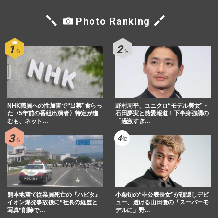
Photo Ranking
NHK職員への性加害で“出禁”食らっ
野村周平、ユニクロ“モデル美女”・
た〈5年前の番組出演者〉特定が進
石田夢実と熱愛報道！下半身強調の
むも、ネット…
「過激すぎ…
熊本地震で従業員死亡の『ハビタ』
小栗旬の“非公表長女”が顔隠しデビ
イオン爆発事故後に“社長の経歴と
ュー、透ける山田優の「スーパーモ
写真”削除で…
デルに」野…