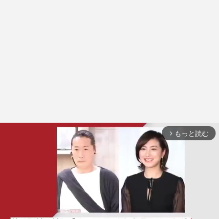
もっと読む
arrow_forward_ios