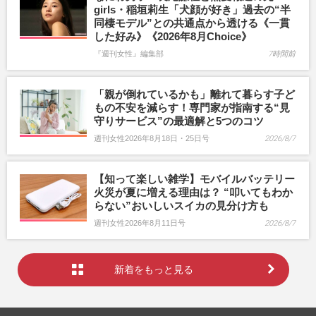
girls・稲垣莉生「犬顔が好き」過去の“半
同棲モデル”との共通点から透ける《一貫
した好み》《2026年8月Choice》
『週刊女性』編集部
7時間前
「親が倒れているかも」離れて暮らす子ど
もの不安を減らす！専門家が指南する“見
守りサービス”の最適解と5つのコツ
週刊女性2026年8月18日・25日号
2026/8/7
【知って楽しい雑学】モバイルバッテリー
火災が夏に増える理由は？ “叩いてもわか
らない”おいしいスイカの見分け方も
週刊女性2026年8月11日号
2026/8/7
新着をもっと見る