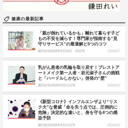
健康の最新記事
「親が倒れているかも」離れて暮らす子ど
もの不安を減らす！専門家が指南する“見
守りサービス”の最適解と5つのコツ
週刊女性2026年8月18日・25日号
2026/8/7
乳がん患者の乳輪を取り戻す！ブレストア
ートメイク第一人者・岩元淑子さんの挑戦
と「ハードルしかない」啓発の“壁”
週刊女性2026年8月11日号
2026/8/2
《新型コロナ》インフルエンザより“リス
ク大”な脅威「命を失う点では、圧倒的に
危険」決定的な違いと、身を守る4つの感
染予防
週刊女性2026年8月11日号
2026/8/2