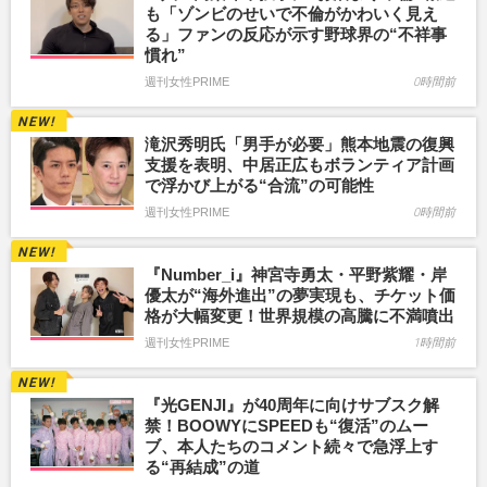
も「ゾンビのせいで不倫がかわいく見え
る」ファンの反応が示す野球界の“不祥事
慣れ”
週刊女性PRIME
0時間前
滝沢秀明氏「男手が必要」熊本地震の復興
支援を表明、中居正広もボランティア計画
で浮かび上がる“合流”の可能性
週刊女性PRIME
0時間前
『Number_i』神宮寺勇太・平野紫耀・岸
優太が“海外進出”の夢実現も、チケット価
格が大幅変更！世界規模の高騰に不満噴出
週刊女性PRIME
1時間前
『光GENJI』が40周年に向けサブスク解
禁！BOOWYにSPEEDも“復活”のムー
ブ、本人たちのコメント続々で急浮上す
る“再結成”の道