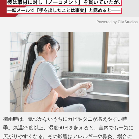
Powered by 
GliaStudios
M
u
t
e
梅雨時は、気づかないうちにカビやダニが増えやすい時
季。気温25度以上、湿度60％を超えると、室内でも一気に
広がりやすくなる。その影響はアレルギーや鼻炎、場合に