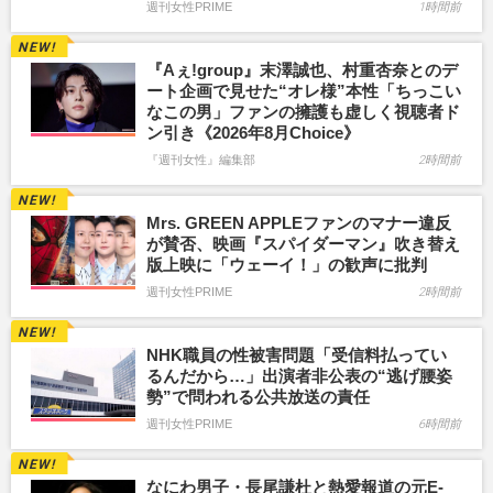
週刊女性PRIME
1時間前
『Aぇ!group』末澤誠也、村重杏奈とのデ
ート企画で見せた“オレ様”本性「ちっこい
なこの男」ファンの擁護も虚しく視聴者ド
ン引き《2026年8月Choice》
『週刊女性』編集部
2時間前
Mrs. GREEN APPLEファンのマナー違反
が賛否、映画『スパイダーマン』吹き替え
版上映に「ウェーイ！」の歓声に批判
週刊女性PRIME
2時間前
NHK職員の性被害問題「受信料払ってい
るんだから…」出演者非公表の“逃げ腰姿
勢”で問われる公共放送の責任
週刊女性PRIME
6時間前
なにわ男子・長尾謙杜と熱愛報道の元E-