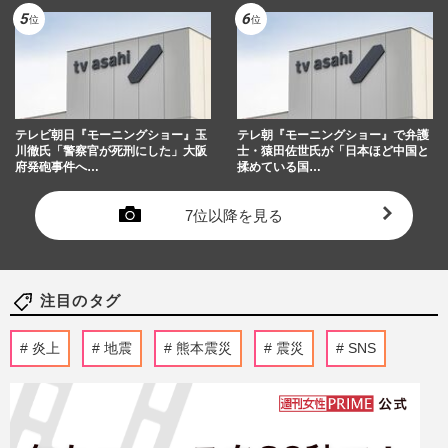
テレビ朝日『モーニングショー』玉
テレ朝『モーニングショー』で弁護
川徹氏「警察官が死刑にした」大阪
士・猿田佐世氏が「日本ほど中国と
府発砲事件へ…
揉めている国…
7位以降を見る
注目のタグ
炎上
地震
熊本震災
震災
SNS