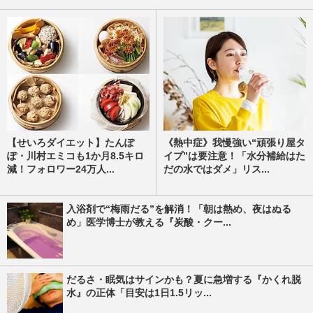
【せいろダイエット】たんぽ
《熱中症》我慢強い“頑張り屋タ
ぽ・川村エミコも1か月8.5キロ
イプ”は要注意！「水分補給はた
減！フォロワー24万人...
だの水ではダメ」リス...
入浴剤で“梅雨だる”を解消！「朝は熱め、夜はぬる
め」医学博士が教える『炭酸・クー...
だるさ・眠気はサインかも？夏に急増する『かくれ脱
水』の正体「目安は1日1.5リッ...