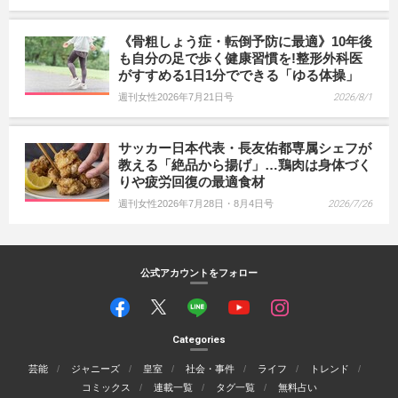
《骨粗しょう症・転倒予防に最適》10年後
も自分の足で歩く健康習慣を!整形外科医
がすすめる1日1分でできる「ゆる体操」
週刊女性2026年7月21日号
2026/8/1
サッカー日本代表・長友佑都専属シェフが
教える「絶品から揚げ」…鶏肉は身体づく
りや疲労回復の最適食材
週刊女性2026年7月28日・8月4日号
2026/7/26
公式アカウントをフォロー
Categories
芸能
ジャニーズ
皇室
社会・事件
ライフ
トレンド
コミックス
連載一覧
タグ一覧
無料占い