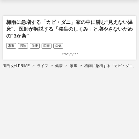
梅雨に急増する「カビ・ダニ」家の中に潜む“見えない温
床”、医師が解説する「発生のしくみ」と増やさないため
の“3か条”
家事
掃除
健康
医師
病気
2026/5/30
週刊女性PRIME
ライフ
健康
家事
梅雨に急増する「カビ・ダニ」家