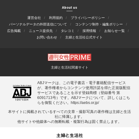
About us
運営会社
利用規約
プライバシーポリシー
パーソナルデータの外部送信について
コンテンツ制作・編集ポリシー
広告掲載
ニュース提供先
タレコミ
採用情報
お知らせ一覧
お問い合わせ
主婦と生活社公式サイト
主婦と生活社関連サイト
ABJマークは、この電子書店・電子書籍配信サービス
が、著作権者からコンテンツ使用許諾を得た正規版配信
サービスであることを示す登録商標（登録番号 第
6091713号）です。ABJマークについて、詳しくはこち
らを御覧ください。
https://aebs.or.jp/
本サイトに掲載されているすべての⽂章・撮影写真の著作権は主婦と⽣活
社に帰属します。
他サイトや他媒体への無断転載・複製⾏為は固く禁⽌します。