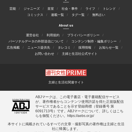
芸能
ジャニーズ
皇室
社会・事件
ライフ
トレンド
コミックス
連載一覧
タグ一覧
無料占い
About us
運営会社
利用規約
プライバシーポリシー
パーソナルデータの外部送信について
コンテンツ制作・編集ポリシー
広告掲載
ニュース提供先
タレコミ
採用情報
お知らせ一覧
お問い合わせ
主婦と生活社公式サイト
主婦と生活社関連サイト
ABJマークは、この電子書店・電子書籍配信サービス
が、著作権者からコンテンツ使用許諾を得た正規版配信
サービスであることを示す登録商標（登録番号 第
6091713号）です。ABJマークについて、詳しくはこち
らを御覧ください。
https://aebs.or.jp/
本サイトに掲載されているすべての⽂章・撮影写真の著作権は主婦と⽣活
社に帰属します。