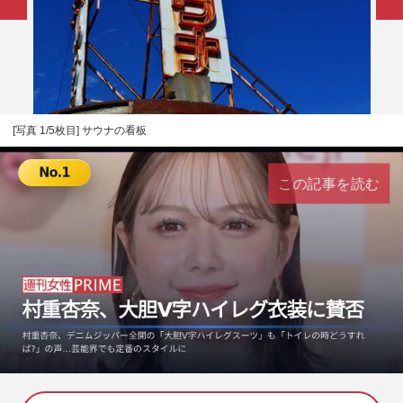
[写真 1/5枚目] サウナの看板
この記事を読む
L
U
o
n
a
m
d
u
e
t