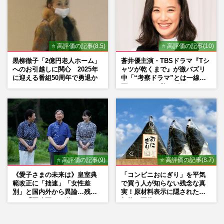
⭐ 高評価の記事(8.5)
⭐ 高評価の記事(10)
黒柳徹子「2億円老人ホーム」
蒼井優主演・TBSドラマ『Tシ
へのお引越しに関心 2025年
ャツが乾くまで』が激バズリ
に迎える番組50周年で勇退か
中「“考察ドラマ”とは一線を
画している」散りばめられた
伏線よりも大事な要素
⭐ 高評価の記事(9)
⭐ 高評価の記事(8.7)
《愛子さまの未来は》皇室典
「コンビニおにぎり」を平気
範改正に「拙速」「女性差
で買う人が知らない残念な真
別」と国内外から異論…残さ
実！原材料表示に隠された添
れた「再改正」の道
加物の正体