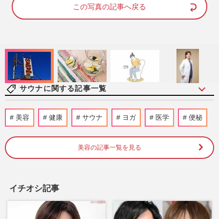
d
e
この写真の記事へ戻る
:
8
1
.
4
2
%
サウナに関する記事一覧
山形県西川町の菅野大志町長「サウナで業
美容
健康
サウナ
ヨガ
医学
便秘
務はパワハラ」認定下る 前橋小川晶市長
のホテル騒動と重なる“場…
週刊女性PRIME
2026/3/20
美容の記事一覧を見る
《レトロかわいい銭湯7選》清潔感バツグ
ンでカフェ・バーも併設、温泉ソムリエが
イチオシ記事
教える映える“進化系”ス…
週刊女性2025年11月11日・18日号
2025/11/3