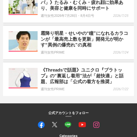
パ」》たるみ・むくみ・疲れ顔に効果あ
り、美容と健康を同時にサポート
週刊女性2026年7月28日・8月4日号
2026/7/25
霜降り明星・せいやの“瞳”になれるカラコ
ンが「最高売上数を更新」開発元が明か
す“異例の爆売れ”の真相
週刊女性PRIME
2026/7/24
《Threadsで話題》ユニクロ『ブラトッ
プ』の“裏返し着用”法が「超快適」と話
題、広報部は「公式の着方を推奨」
週刊女性PRIME
2026/7/22
公式アカウントをフォロー
Categories