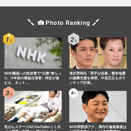
Photo Ranking
NHK職員への性加害で“出禁”食らっ
滝沢秀明氏「男手が必要」熊本地震
た〈5年前の番組出演者〉特定が進
の復興支援を表明、中居正広もボラ
むも、ネット…
ンティア計画…
乳がんステージ4のYouTuberミミポ
NHK阿部渉アナ、局内不倫発覚後は