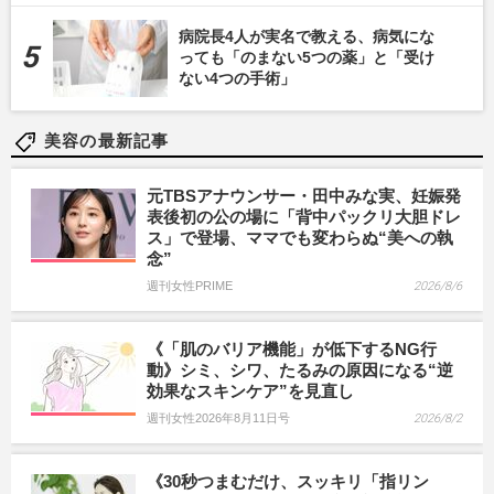
病院長4人が実名で教える、病気にな
っても「のまない5つの薬」と「受け
ない4つの手術」
美容の最新記事
元TBSアナウンサー・田中みな実、妊娠発
表後初の公の場に「背中パックリ大胆ドレ
ス」で登場、ママでも変わらぬ“美への執
念”
週刊女性PRIME
2026/8/6
《「肌のバリア機能」が低下するNG行
動》シミ、シワ、たるみの原因になる“逆
効果なスキンケア”を見直し
週刊女性2026年8月11日号
2026/8/2
《30秒つまむだけ、スッキリ「指リン