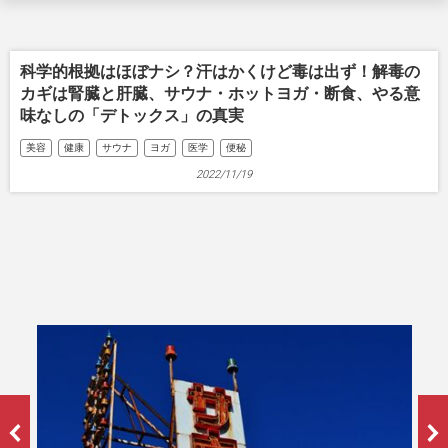
科学的根拠はほぼナシ？汗はかくけど毒は出ず！解毒の
カギは腎臓と肝臓、サウナ・ホットヨガ・断食、やる意
味なしの「デトックス」の真実
美容
健康
サウナ
ヨガ
医学
便秘
2022/11/19