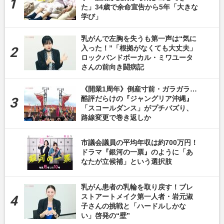
た」34歳で余命宣告から5年「大きな
学び」
乳がんで左胸を失うも第一声は“気に
入った！”「根拠がなくても大丈夫」
ロックバンドボーカル・ミワユータ
さんの前向き闘病記
《開業1周年》倒産寸前・ガラガラ…
酷評だらけの『ジャングリア沖縄』
「スコールダンス」がプチバズり、
路線変更で巻き返しか
市議会議員の平均年収は約700万円！
ドラマ『銀河の一票』のように「あ
なたが立候補」という選択肢
乳がん患者の乳輪を取り戻す！ブレ
ストアートメイク第一人者・岩元淑
子さんの挑戦と「ハードルしかな
い」啓発の“壁”