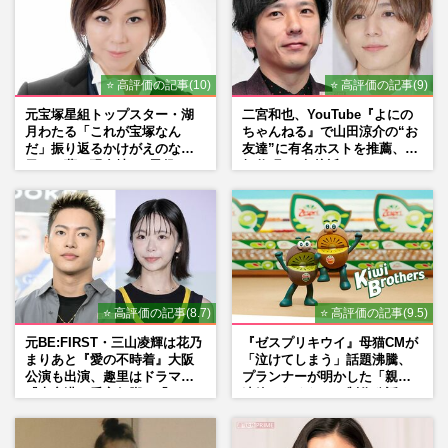
野村康太、『6人ぼっち』で映画単独初主
演！「6人全員で抱き合いました」明かし
た“青春”の舞台裏
⭐ 高評価の記事(10)
⭐ 高評価の記事(9)
週刊女性2025年5月20日・27日号
2025/5/15
元宝塚星組トップスター・湖
二宮和也、YouTube『よにの
月わたる「これが宝塚なん
ちゃんねる』で山田涼介の“お
藤崎奈々子「写真撮ってる場合か！」サウ
だ」振り返るかけがえのない
友達”に有名ホストを推薦、歌
ナを楽しむ姿を公開も“警告”相次ぐ、3か
日々、夢の現在地と“男役”へ
舞伎町に“急接近”でファン
月前に脳梗塞公表
の思い
「関わらないで！」
週刊女性PRIME
2025/2/17
『サウナを愛でたい』出演の酒井法子に
「介護の勉強」を蒸し返す声、実際に介護
職に就いた元タレントと比較…
⭐ 高評価の記事(8.7)
⭐ 高評価の記事(9.5)
週刊女性PRIME
2024/12/17
元BE:FIRST・三山凌輝は花乃
『ゼスプリキウイ』母猫CMが
まりあと『愛の不時着』大阪
「泣けてしまう」話題沸騰、
公演も出演、趣里はドラマ
プランナーが明かした「親に
『大空港』番宣行脚に「メン
連絡したくなる」制作秘話
タル強すぎ」の実情