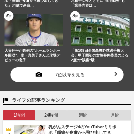
ポ「腫瘍が皮膚から飛び出してき
お相手女性とともに“在宅勤務”も
た」34歳で余命…
「業務内容は…
大谷翔平が異例の“ホームランボー
「第108回全国高校野球選手権大
ル回収”、妻・真美子さんと球場デ
会」甲子園初の女性審判委員のよる
ビューの息子…
2度の“誤審”騒…
7位以降を見る
ライフの記事ランキング
1時間
24時間
週間
月間
乳がんステージ4のYouTuberミミポ
ポ「腫瘍が皮膚から飛び出してき