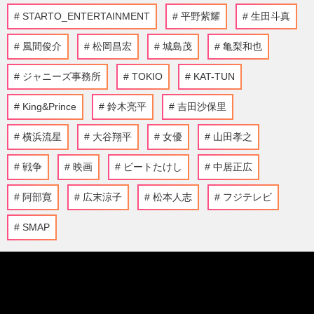
STARTO_ENTERTAINMENT
平野紫耀
生田斗真
風間俊介
松岡昌宏
城島茂
亀梨和也
ジャニーズ事務所
TOKIO
KAT-TUN
King&Prince
鈴木亮平
吉田沙保里
横浜流星
大谷翔平
女優
山田孝之
戦争
映画
ビートたけし
中居正広
阿部寛
広末涼子
松本人志
フジテレビ
SMAP