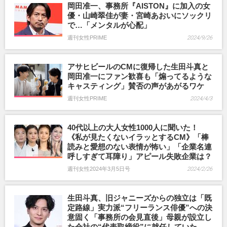
岡田准一、事務所『AISTON』に加入の女
優・山崎翠佳が妻・宮崎あおいにソックリ
で…「メンタルが心配」
週刊女性PRIME
2024/9/26
アサヒビールのCMに復帰した生田斗真と
岡田准一にファン歓喜も「煽ってるような
キャスティング」賛否の声があがるワケ
週刊女性PRIME
2024/4/3
40代以上の大人女性1000人に聞いた！
《私が見たくないイラッとするCM》「棒
読みと愛想のない表情が怖い」「企業名連
呼しすぎて耳障り」アピール失敗企業は？
週刊女性2024年3月5日号
2024/2/26
生田斗真、旧ジャニーズからの独立は「既
定路線」実力派“フリーランス俳優”への決
意固く「事務所の会見直後」母親が設立し
た会社の“代表取締役”に就任していた