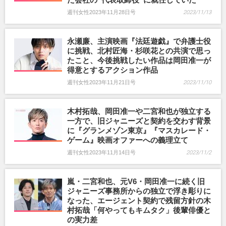
週刊女性2023年11月28日号
2023/11/13
永瀬廉、主演映画『法廷遊戯』で弁護士役
に挑戦、北村匠海・杉咲花との共演で思っ
たこと、今後挑戦したい作品は岡田准一が
得意とするアクション作品
週刊女性2023年11月21日号
2023/11/10
木村拓哉、岡田准一や二宮和也が独立する
一方で、旧ジャニーズと契約を交わす背景
に『グランメゾン東京』『マスカレード・
ゲーム』映画オファーへの義理立て
週刊女性2023年11月14日号
2023/11/2
嵐・二宮和也、元V6・岡田准一に続く旧
ジャニーズ事務所からの独立で浮き彫りに
なった、エージェント契約で残留方針の木
村拓哉「何やってもキムタク」後輩俳優と
の実力差