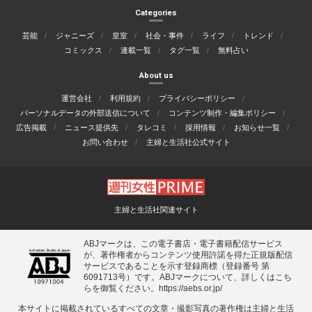
Categories
芸能
ジャニーズ
皇室
社会・事件
ライフ
トレンド
コミックス
連載一覧
タグ一覧
無料占い
About us
運営会社
利用規約
プライバシーポリシー
パーソナルデータの外部送信について
コンテンツ制作・編集ポリシー
広告掲載
ニュース提供先
タレコミ
採用情報
お知らせ一覧
お問い合わせ
主婦と生活社公式サイト
主婦と生活社関連サイト
ABJマークは、この電子書店・電子書籍配信サービス
が、著作権者からコンテンツ使用許諾を得た正規版配信
サービスであることを示す登録商標（登録番号 第
6091713号）です。ABJマークについて、詳しくはこち
らを御覧ください。
https://aebs.or.jp/
本サイトに掲載されているすべての⽂章・撮影写真の著作権は主婦と⽣活