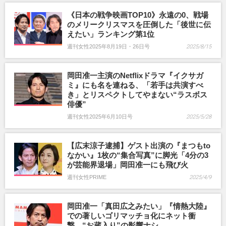
《日本の戦争映画TOP10》永遠の0、戦場
のメリークリスマスを圧倒した「後世に伝
えたい」ランキング第1位
週刊女性2025年8月19日・26日号
2025/8/15
岡田准一主演のNetflixドラマ『イクサガ
ミ』にも名を連ねる、「若手は共演すべ
き」とリスペクトしてやまない“ラスボス
俳優”
週刊女性2025年6月10日号
2025/5/28
【広末涼子逮捕】ゲスト出演の『まつもto
なかい』1枚の“集合写真”に脚光「4分の3
が芸能界退場」岡田准一にも飛び火
週刊女性PRIME
2025/4/9
岡田准一「真田広之みたい」『情熱大陸』
での著しいゴリマッチョ化にネット衝
撃、“お蔵入り”の影響ナシ