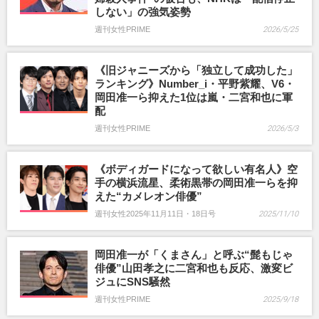
しない」の強気姿勢
週刊女性PRIME
2026/5/25
《旧ジャニーズから「独立して成功した」
ランキング》Number_i・平野紫耀、V6・
岡田准一ら抑えた1位は嵐・二宮和也に軍
配
週刊女性PRIME
2026/5/3
《ボディガードになって欲しい有名人》空
手の横浜流星、柔術黒帯の岡田准一らを抑
えた“カメレオン俳優”
週刊女性2025年11月11日・18日号
2025/11/10
岡田准一が「くまさん」と呼ぶ“髭もじゃ
俳優”山田孝之に二宮和也も反応、激変ビ
ジュにSNS騒然
週刊女性PRIME
2025/9/18