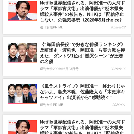
Netflix世界配信される、岡田准一の大河ド
ラマ『軍師官兵衛』出演俳優が“栃木県夫
婦殺人事件”の被告も、NHKは「配信停止
しない」の強気姿勢《2026年5月choice》
週刊女性PRIME
2026/6/22
《“織田信長役”で好きな俳優ランキング》
反町隆史・渡哲也・岡田准一ら実力派を抑
えた、ダントツ1位は“慟哭シーン”が圧巻
の名優
週刊女性2026年6月23日号
2026/6/14
《嵐ラストライブ》岡田准一「終わりじゃ
ないよ」妻夫木聡、佐藤隆太ら『木更津キ
ャッツアイ』出演者から“感動続々”
週刊女性PRIME
2026/6/1
Netflix世界配信される、岡田准一の大河ド
ラマ『軍師官兵衛』出演俳優が“栃木県夫
婦殺人事件”の被告も、NHKは「配信停止