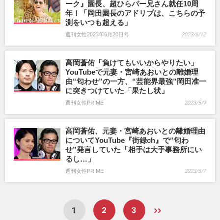
ーク』園長、超ひらパー兄さん就任10周
年！「岡田園長のアドリブは、こちらの予
測をいつも超える」
週刊女性2023年6月20日号
2023/6/12
高岡蒼佑「負けてもいいからやりたい」
YouTubeで元妻・宮崎あおいとの離婚理
由“匂わせ”の一方、“芸能界最強”岡田准一
に突きつけていた「果たし状」
週刊女性PRIME
2023/5/9
高岡蒼佑、元妻・宮崎あおいとの離婚理由
についてYouTube『街録ch』で“匂わ
せ”発言していた「相手は大手事務所にい
るし…」
週刊女性PRIME
2023/5/7
1
2
3