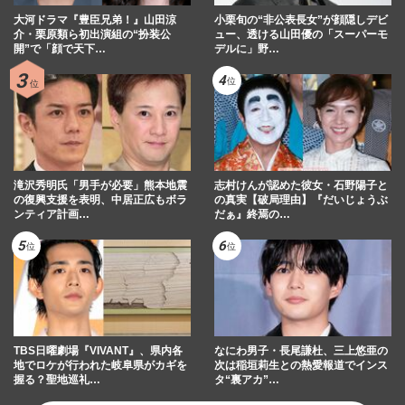
大河ドラマ『豊臣兄弟！』山田涼
小栗旬の“非公表長女”が顔隠しデビ
介・栗原類ら初出演組の“扮装公
ュー、透ける山田優の「スーパーモ
開”で「顔で天下…
デルに」野…
滝沢秀明氏「男手が必要」熊本地震
志村けんが認めた彼女・石野陽子と
の復興支援を表明、中居正広もボラ
の真実【破局理由】『だいじょうぶ
ンティア計画…
だぁ』終焉の…
TBS日曜劇場『VIVANT』、県内各
なにわ男子・長尾謙杜、三上悠亜の
地でロケが行われた岐阜県がカギを
次は稲垣莉生との熱愛報道でインス
握る？聖地巡礼…
タ“裏アカ”…