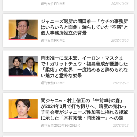
週刊女性PRIME
2023/10/26
ジャニーズ退所の岡田准一「ウチの事務所
はいろいろと面倒」漏らしていた“不満”と
個人事務所設立の背景
週刊女性PRIME
2023/10/10
岡田准一に玉木宏、イーロン・マスクま
で！ガリットチュウ・福島善成が優勝した
「柔術」の世界、一度始めると辞められな
い魅力と意外な効果
週刊女性PRIME
2023/9/13
関ジャニ∞・村上信五の『午前0時の森』
が2024年3月で打ち切りへ、暗雲の売れっ
子司会者がジャニーズ性加害に揺れる後輩
に示した「木村拓哉・岡田准一」への道
週刊女性2023年9月26日号
2023/9/12