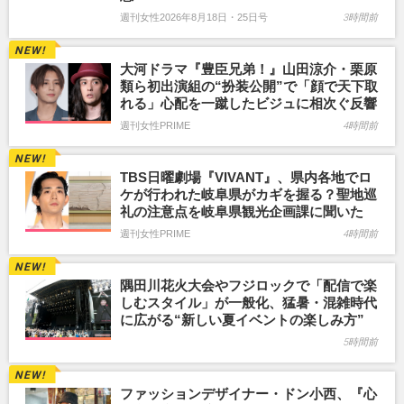
週刊女性2026年8月18日・25日号
3時間前
大河ドラマ『豊臣兄弟！』山田涼介・栗原
類ら初出演組の“扮装公開”で「顔で天下取
れる」心配を一蹴したビジュに相次ぐ反響
週刊女性PRIME
4時間前
TBS日曜劇場『VIVANT』、県内各地でロ
ケが行われた岐阜県がカギを握る？聖地巡
礼の注意点を岐阜県観光企画課に聞いた
週刊女性PRIME
4時間前
隅田川花火大会やフジロックで「配信で楽
しむスタイル」が一般化、猛暑・混雑時代
に広がる“新しい夏イベントの楽しみ方”
5時間前
ファッションデザイナー・ドン小西、『心