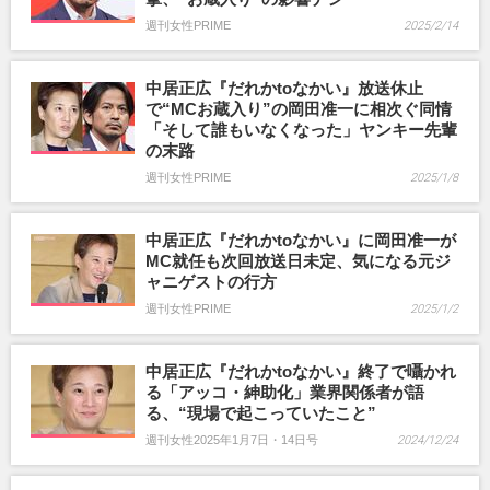
週刊女性PRIME
2025/2/14
中居正広『だれかtoなかい』放送休止
で“MCお蔵入り”の岡田准一に相次ぐ同情
「そして誰もいなくなった」ヤンキー先輩
の末路
週刊女性PRIME
2025/1/8
中居正広『だれかtoなかい』に岡田准一が
MC就任も次回放送日未定、気になる元ジ
ャニゲストの行方
週刊女性PRIME
2025/1/2
中居正広『だれかtoなかい』終了で囁かれ
る「アッコ・紳助化」業界関係者が語
る、“現場で起こっていたこと”
週刊女性2025年1月7日・14日号
2024/12/24