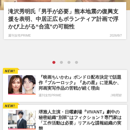
滝沢秀明氏「男手が必要」熊本地震の復興支
援を表明、中居正広もボランティア計画で浮
かび上がる“合流”の可能性
週刊女性PRIME
2026/8/7
『映画ちいかわ』ボンドロ配布決定で話題
作『ブルーロック』『あの星』に逆風か、
邦画実写作品の苦戦が続く理由
週刊女性PRIME
2時間前
堺雅人主演・日曜劇場『VIVANT』劇中の
秘密組織“別班”はフィクション？専門家は
「工作活動は必要」リアルな諜報組織の実
態