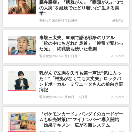
臓弁膜症』『膀胱がん』『咽頭がん』“3つ
の大病”を経験でたどり着いた“生きる美
学”
週刊女性2026年8月11日号
6時間前
毒蝮三太夫、90歳で語る戦争のリアル
「靴の中にちぎれた足首」「抑留で変わっ
た兄」…終戦後も続いた悲劇
週刊女性2026年8月11日号
2026/8/9
乳がんで左胸を失うも第一声は“気に入っ
た！”「根拠がなくても大丈夫」ロックバ
ンドボーカル・ミワユータさんの前向き闘
病記
週刊女性2026年8月18日・25日号
2026/8/9
『ポケモンカード』バンダイのカードゲー
ムも転売対策に“マイナンバー”導入開始
「効果テキメン」広がる新システム