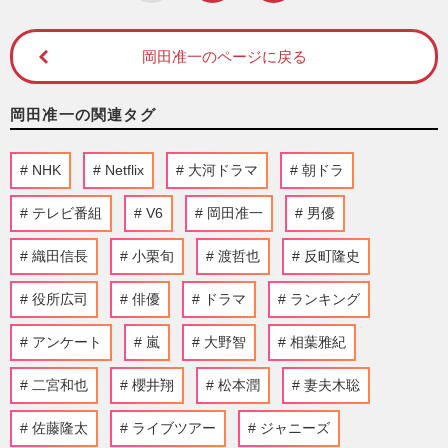
岡田准一のページに戻る
岡田准一の関連タグ
NHK
Netflix
大河ドラマ
朝ドラ
テレビ番組
V6
岡田准一
男優
織田信長
小栗旬
渡哲也
反町隆史
役所広司
俳優
ドラマ
ランキング
アンケート
嵐
大野智
相葉雅紀
二宮和也
櫻井翔
松本潤
妻夫木聡
佐藤隆太
ライブツアー
ジャニーズ