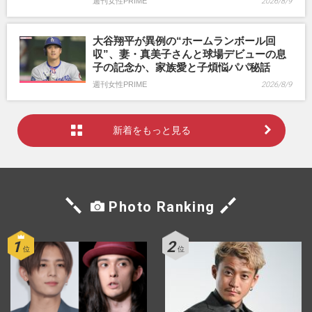
週刊女性PRIME
2026/8/9
大谷翔平が異例の“ホームランボール回
収”、妻・真美子さんと球場デビューの息
子の記念か、家族愛と子煩悩パパ秘話
週刊女性PRIME
2026/8/9
新着をもっと見る
Photo Ranking