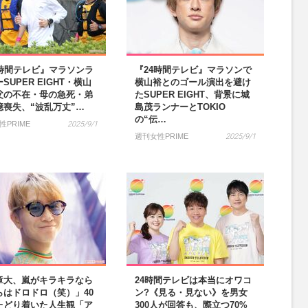
4時間テレビ』マラソンラ
『24時間テレビ』マラソンで
SUPER EIGHT・横山
横山裕とのゴール演出を避け
父の不在・母の急死・弟
たSUPER EIGHT、背景に城
憶喪失、“波乱万丈”…
島茂ランナーとTOKIO
の“伝…
性PRIME
2025/9/1
週刊女性PRIME
2025/9/1
章大、嵐がキラキラなら
24時間テレビは本当にオワコ
らはドロドロ（笑）」40
ン?《見る・見ない》を男女
たどり着いた人生観「ア
300人が回答も、際立つ70%