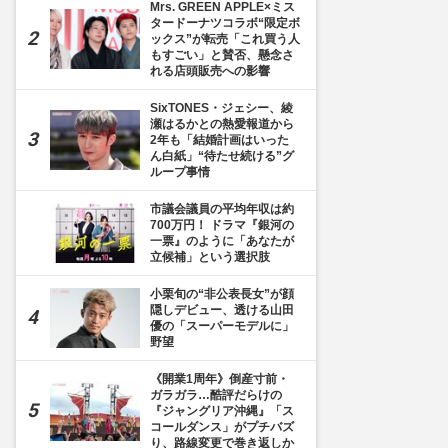
Mrs. GREEN APPLE×ミス
タードーナツコラボ“限定ボ
ックス”が転売「これ買う人
もすごい」と賛否、懸念さ
れる店頭販売への影響
SixTONES・ジェシー、綾
瀬はるかとの熱愛報道から
2年も「結婚計画はいった
ん白紙」“待たせ続ける”グ
ループ事情
市議会議員の平均年収は約
700万円！ ドラマ『銀河の
一票』のように「あなたが
立候補」という選択肢
小栗旬の“非公表長女”が顔
隠しデビュー、透ける山田
優の「スーパーモデルに」
野望
《開業1周年》倒産寸前・
ガラガラ…酷評だらけの
『ジャングリア沖縄』「ス
コールダンス」がプチバズ
り、路線変更で巻き返しか