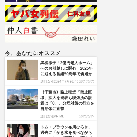
情
今、あなたにオススメ
黒柳徹子「2億円老人ホーム」
へのお引越しに関心 2025年
に迎える番組50周年で勇退か
週刊女性2024年7月9日号
2024/6/25
《千葉市》路上喫煙「禁止区
域」拡大を発表も喫煙所の設
置は「0」、分煙対策の行方を
自治体に直撃
週刊女性PRIME
2026/5/27
トム・ブラウン布川ひろき、
過去に「かき氷を食べながら