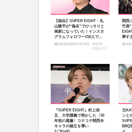
【独自】SUPER EIGHT・丸
関西
山隆平が“偽名”でひっそりと
竹座“
画家になっていた！インスタ
EIG
グラムフォロワー150人で…
華す
週刊女性2026年3月24日・31日号
週刊女
2026/3/13
『SUPER EIGHT』村上信
元KA
五、大学講義で明かした〈30
ンと
年前の葛藤〉コテコテ関西弁
SUP
キャラの確立を導い
BB
た“KinKi…
イ…