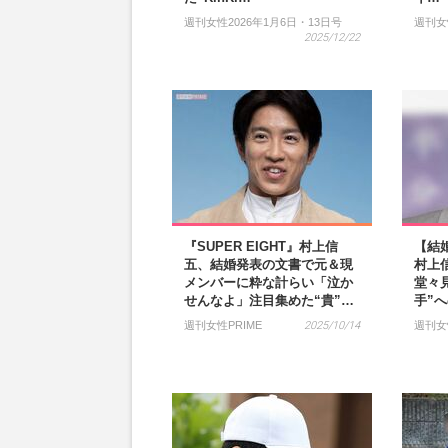
週刊女性2026年1月6日・13日号
週刊女性
2025/12/22
『SUPER EIGHT』村上信
【結婚
五、結婚発表の文書で元＆現
村上
メンバーに粋な計らい「泣か
堂々
せんなよ」注目集めた“貴”…
手”
週刊女性PRIME
2025/10/14
週刊女