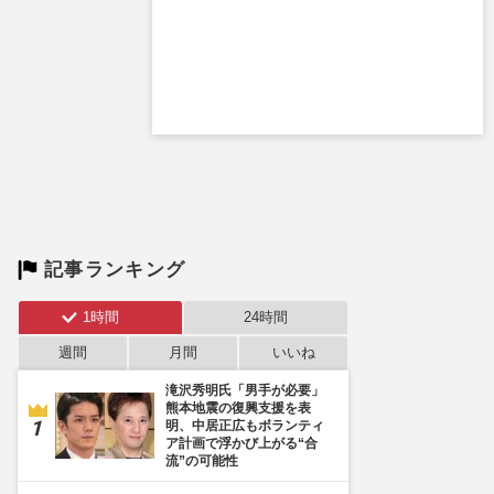
記事ランキング
1時間
24時間
週間
月間
いいね
滝沢秀明氏「男手が必要」
熊本地震の復興支援を表
明、中居正広もボランティ
ア計画で浮かび上がる“合
流”の可能性