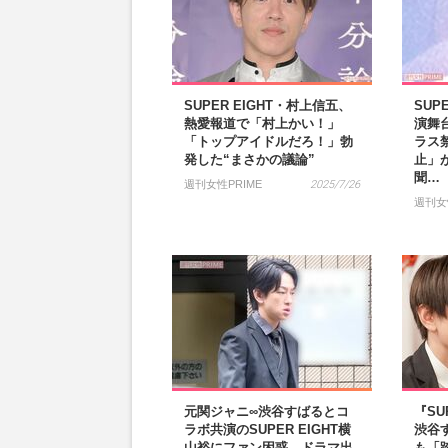
SUPER EIGHT・村上信五、
SUP
熱愛報道で「村上かい！」
演舞
「トップアイドルだろ！」勃
ラス
発した“まさかの議論”
止」
聞…
週刊女性PRIME
2025/7/26
週刊女
元関ジャニ∞渋谷すばるとコ
『SU
ラボ共演のSUPER EIGHT横
渋谷
山裕にファン困惑、ドラマ出
も「