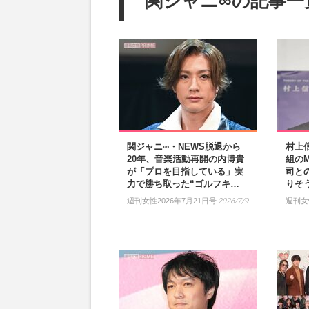
関ジャニ∞の記事一
関ジャニ∞・NEWS脱退から
村上
20年、音楽活動再開の内博貴
組の
が「プロを目指している」実
司と
力で勝ち取った“ゴルフキ…
りそ
週刊女性2026年7月21日号
2026/7/9
週刊女