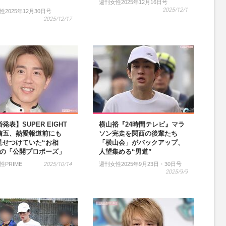
週刊女性2025年12月16日号
2025/12/1
2025年12月30日号
2025/12/17
発表】SUPER EIGHT
横山裕『24時間テレビ』マラ
信五、熱愛報道前にも
ソン完走を関西の後輩たち
見せつけていた“お相
「横山会」がバックアップ、
への「公開プロポーズ」
人望集める“男道”
性PRIME
2025/10/14
週刊女性2025年9月23日・30日号
2025/9/9