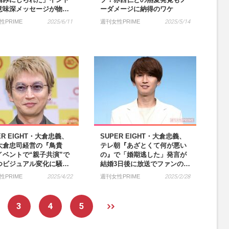
意味深メッセージが物…
ーダメージに納得のワケ
性PRIME
2025/6/11
週刊女性PRIME
2025/5/14
ER EIGHT・大倉忠義、
SUPER EIGHT・大倉忠義、
大倉忠司経営の『鳥貴
テレ朝『あざとくて何が悪い
イベントで“親子共演”で
の』で「婚期逃した」発言が
つビジュアル変化に騒…
結婚3日後に放送でファンの…
性PRIME
2025/4/22
週刊女性PRIME
2025/2/28
3
4
5