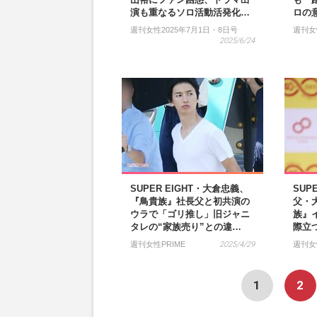
演も重なるソロ活動活発化…
ロの
週刊女性2025年7月1日・8日号
週刊女
2025/6/24
SUPER EIGHT・大倉忠義、
SUP
『鳥貴族』社長父と初共演の
父・
ウラで「ゴリ推し」旧ジャニ
族』
タレの“家族売り”との違…
際立
週刊女性PRIME
2025/4/29
週刊女
1
2