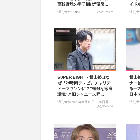
高校野球の甲子園は“猛暑…
イド
週刊女性PRIME
2025/8/28
週刊女
SUPER EIGHT・横山裕はな
横山
ぜ『24時間テレビ』チャリテ
ナー
ィーマラソンに？“複雑な家庭
る一
環境”と旧ジャニーズ問…
日本
週刊女性2025年8月19日・26日号
週刊女
2025/8/10