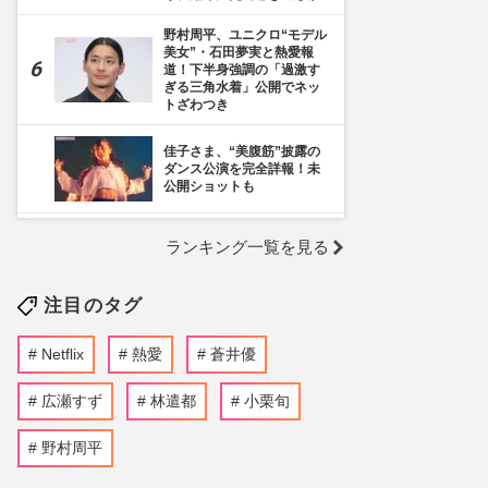
野村周平、ユニクロ“モデル
美女”・石田夢実と熱愛報
道！下半身強調の「過激す
ぎる三角水着」公開でネッ
トざわつき
佳子さま、“美腹筋”披露の
ダンス公演を完全詳報！未
公開ショットも
《千葉市》路上喫煙「禁止
ランキング一覧を見る
区域」拡大を発表も喫煙所
の設置は「0」、分煙対策
の行方を自治体に直撃
注目のタグ
蒼井優主演・TBSドラマ
『Tシャツが乾くまで』が
Netflix
熱愛
蒼井優
激バズリ中「“考察ドラ
マ”とは一線を画している」
散りばめられた伏線よりも
広瀬すず
林遣都
小栗旬
大事な要素
野村周平
『映画ちいかわ 人魚の島の
ひみつ』入場者特典第2弾