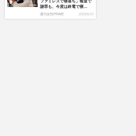
ファミレスで寝落ち」報道で
謝罪も、今度は終電で寝…
週刊女性PRIME
2023/6/29