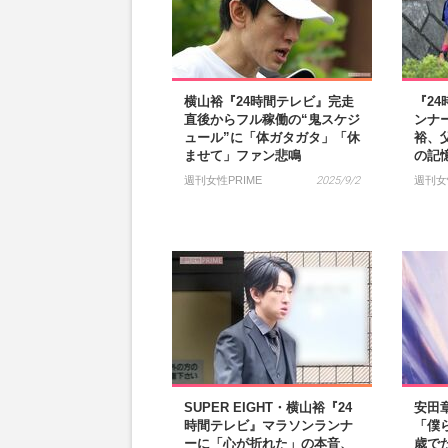
横山裕『24時間テレビ』完走
『2
直後からフル稼働の“鬼スケジ
ンナー
ュール”に「体ガタガタ」「休
裕、
ませて」ファン悲鳴
の記
週刊女性PRIME
2025/9/2
週刊女
SUPER EIGHT・横山裕『24
安田
時間テレビ』マラソンランナ
「僕
ーに「心が折れた」の本音、
歳で