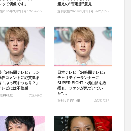
ルって偶像です」
超えの“否定派”意見
性2025年9月2日号
2025/8/25
週刊女性2025年9月2日号
2025/8/25
裕『24時間テレビ』ラン
日本テレビ『24時間テレビ』
就任コメントに絶賛集ま
チャリティーランナーに
方「ぶっ壊すつもり？」
SUPER EIGHT・横山裕を抜
テレビには不信感
擢も、ファンが気づいてい
た“…
性PRIME
2025/8/2
週刊女性PRIME
2025/7/31