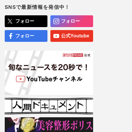
にボンボンドロップシール
配布、“ファン以外”も飛び
SNSで最新情報を発信中！
ついた第1弾と衝撃のラス
ト
フォロー
フォロー
くら寿司、閉店間際の“ネタ
大盛り”写真が話題に「出会
えたらラッキー」広報が明
フォロー
公式Youtube
かした“幻サービス”『得々
ゾーン』の全容
専門医が厳選した「がんに
勝てる10食材」徹底活用マ
ル秘テクニック、1日10点
満点の“早見シート”簡単管
理で手軽にがん予防
【大阪より強引？】横浜
市、’27年花博に合わせ「市
内全域」路上喫煙禁止方針
も、喫煙所整備は“ノープラ
ン”の現状
『ジャングリア沖縄』開業
から4か月で「もうガラガ
ラ」衝撃の閑散ぶりに集ま
る“納得”コメントの背景事