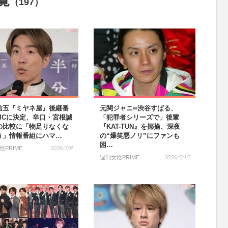
覧
（197）
信五『ミヤネ屋』後継番
元関ジャニ∞渋谷すばる、
MCに決定、辛口・宮根誠
「犯罪者シリーズで」後輩
の比較に「物足りなくな
『KAT-TUN』を揶揄、深夜
う」情報番組にハマ…
の“爆笑悪ノリ”にファンも
困…
性PRIME
2026/7/8
週刊女性PRIME
2026/5/15