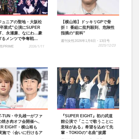
ジュニアの聖地・大阪松
【横山裕】ドッキリGPで骨
卒業式”公演にSUPER
折！ 番組に批判殺到、危険性
HT、永瀬廉、なにわ…豪
指摘の“前科”
ぎるメンツで争奪戦…
週刊女性2026年1月6日・13日号
2025/12/23
性PRIME
2026/1/11
T-TUN・中丸雄一がファ
『SUPER EIGHT』初の武道
の焼き肉オフ会開催へ、
館公演で「ここで歌うことに
ER EIGHT・横山裕も
意味がある」希望を込めて先
Q実施で〈会いに行けるア
輩・TOKIOの“名曲”披露