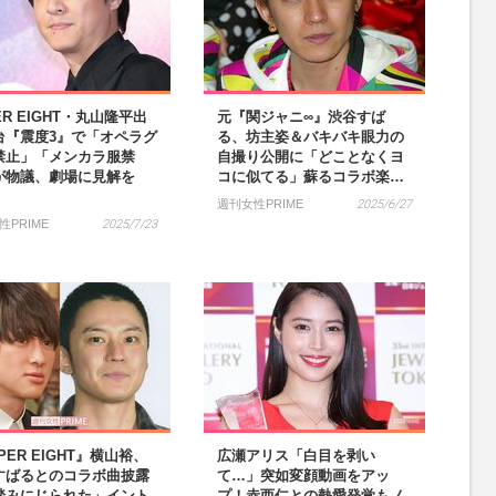
ER EIGHT・丸山隆平出
元『関ジャニ∞』渋谷すば
台『震度3』で「オペラグ
る、坊主姿＆バキバキ眼力の
禁止」「メンカラ服禁
自撮り公開に「どことなくヨ
が物議、劇場に見解を
コに似てる」蘇るコラボ楽…
週刊女性PRIME
2025/6/27
性PRIME
2025/7/23
PER EIGHT』横山裕、
広瀬アリス「白目を剥い
すばるとのコラボ曲披露
て…」突如変顔動画をアッ
踏みにじられた」イント
プ！赤西仁との熱愛発覚もノ