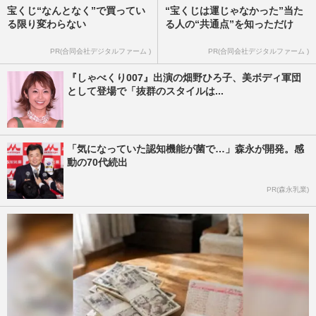
宝くじ“なんとなく”で買ってい
“宝くじは運じゃなかった”当た
る限り変わらない
る人の“共通点”を知っただけ
PR(合同会社デジタルファーム )
PR(合同会社デジタルファーム )
『しゃべくり007』出演の畑野ひろ子、美ボディ軍団
として登場で「抜群のスタイルは...
「気になっていた認知機能が菌で…」森永が開発。感
動の70代続出
PR(森永乳業)