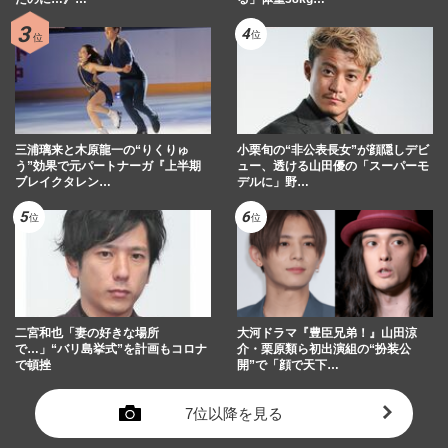
三浦璃来と木原龍一の“りくりゅ
小栗旬の“非公表長女”が顔隠しデビ
う”効果で元パートナーガ『上半期
ュー、透ける山田優の「スーパーモ
ブレイクタレン…
デルに」野…
二宮和也「妻の好きな場所
大河ドラマ『豊臣兄弟！』山田涼
で…」“バリ島挙式”を計画もコロナ
介・栗原類ら初出演組の“扮装公
で頓挫
開”で「顔で天下…
7位以降を見る