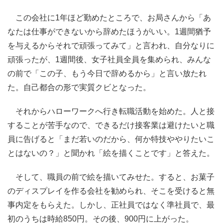
この会社に1年ほど勤めたところで、お局さんから「あ
なたは仕事ができないから辞めたほうがいい。1週間猶予
を与えるからそれで頑張ってみて」と言われ、自分なりに
頑張ったが、1週間後、女子社員全員を集められ、みんな
の前で「この子、もう今日で辞めるから」と言い放たれ
た。自己都合の形で実質クビとなった。
それからハローワークへ行き転職活動を始めた。人と接
することが苦手なので、できるだけ接客業は避けたいと職
員に告げると「まだ若いのだから、何か特技ややりたいこ
とはないの？」と聞かれ「絵を描くことです」と答えた。
そして、職員の前で絵を描いてみせた。すると、お菓子
のディスプレイを作る会社を勧められ、そこを受けると無
事内定をもらえた。しかし、正社員ではなく準社員で、最
初のうちは時給850円。その後、900円に上がった。