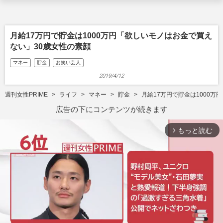
月給17万円で貯金は1000万円「欲しいモノはお金で買え
ない」30歳女性の素顔
マネー
貯金
お笑い芸人
2019/4/12
週刊女性PRIME
ライフ
マネー
貯金
月給17万円で貯金は1000
広告の下にコンテンツが続きます
もっと読む
arrow_forward_ios