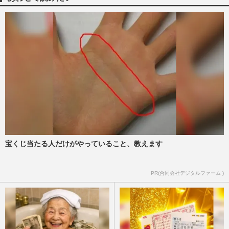
期間を縮める方法
週刊女性2026年6月23日号
2026/6/14
《「単身リスク」への備え方》死別・未
婚・離婚…「人生100年時代」の落とし穴
と起こりうる危機、親子“共…
週刊女性2026年5月26日号
2026/5/17
《「高級老人ホーム」の実態》入居一時金
2億円、憧れの“終の棲家”の魅力と注意点
「施設選び」のポイント…
週刊女性2026年4月28日・5月5日号
2026/4/26
宝くじ当たる人だけがやっていること、教えます
続かない早起き・ダイエット・節約は「意
PR(合同会社デジタルファーム )
志の問題ではない」脳科学の専門家・堀田
秀吾先生が教える“習慣化…
週刊女性2026年4月21日号
2026/4/19