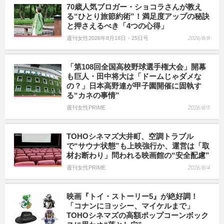
70歳人気ブロガー・ショコラさんが教え
る“ひとり旅節約術”！満足度アップの秘訣
と押さえるべき「4つの心得」
週刊女性2026年8月18日・25日号
2026/8/8
「第108回全国高校野球選手権大会」開幕
も巨人・田中将大は「ドームじゃダメな
の？」日本高野連が甲子園開催に固執す
る“カネの事情”
週刊女性PRIME
2026/8/5
TOHOシネマズ大井町、空調トラブル
で“サウナ状態”も上映強行か、運営は「取
材お断わり」問われる映画館の“安全配慮”
週刊女性PRIME
2026/8/4
映画『トイ・ストーリー5』が絶好調！
「コナンにヨッシー、マイケルまで」
TOHOシネマズの高額ポップコーンボック