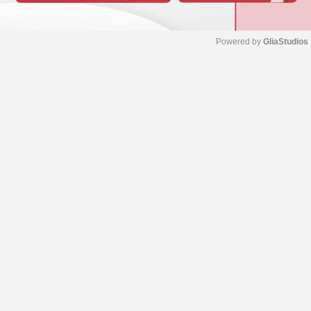
Powered by 
GliaStudios
M
u
t
e