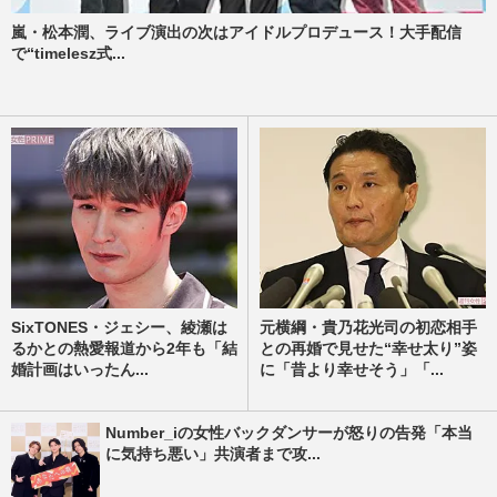
嵐・松本潤、ライブ演出の次はアイドルプロデュース！大手配信
で“timelesz式...
SixTONES・ジェシー、綾瀬は
元横綱・貴乃花光司の初恋相手
るかとの熱愛報道から2年も「結
との再婚で見せた“幸せ太り”姿
婚計画はいったん...
に「昔より幸せそう」「...
Number_iの女性バックダンサーが怒りの告発「本当
に気持ち悪い」共演者まで攻...