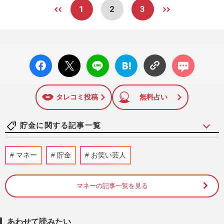
1
2
3
facebo
X ポス
LINE
はてな
コメン
ok い
ト
ブック
ト
いね
マーク
に追加
タレコミ投稿
無料占い
貯金に関する記事一覧
《生活費が浮く優待株14選》年間20万〜
マネー
貯金
お笑い芸人
30万円おトクに! 200銘柄保有の“達人主
婦”が伝授する投資のコツ
週刊女性2026年8月11日号
2026/8/2
マネーの記事一覧を見る
《老後のお金》55歳からの15年が分かれ
道…完全リタイアを遅らせて資金が必要な
あわせて読みたい