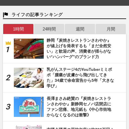
ライフの記事ランキング
1時間
24時間
週間
月間
静岡『炭焼きレストランさわやか』
が値上げを発表するも「まだ全然安
い」と歓迎の声、消費者が揺らがな
い“ハンバーグ”のブランド力
乳がんステージ4のYouTuberミミポ
ポ「腫瘍が皮膚から飛び出してき
た」34歳で余命宣告から5年「大きな
学び」
長澤まさみ絶賛の『炭焼きレストラ
ンさわやか』新静岡セノバ店閉店に
ファン悲痛、地元紙も《中心市街地
からなくなるのは衝撃》