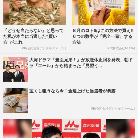
「どうせ当たらない」と思って
８月のロト6はこの方法で買え!!
た私が本当に当選した“買い
６つの数字が『完全一致』する
方”がこれ
方法
PR(合同会社デジタルファーム )
PR(株式会社MURA)
大河ドラマ『豊臣兄弟！』が放送休止回を発表、朝ド
ラ『エール』から始まった「見習う...
宝くじ狙うなら今！金運上げた当選者が暴露
PR(合同会社デジタルファーム )