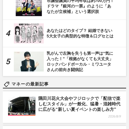
市議会議員の平均年収は約700万円！
ドラマ『銀河の一票』のように「あ
なたが立候補」という選択肢
あなたはどのタイプ？ 結婚できない
5大女子の典型的な特徴＆口グセとは
乳がんで左胸を失うも第一声は“気に
入った！”「根拠がなくても大丈夫」
ロックバンドボーカル・ミワユータ
さんの前向き闘病記
マネーの最新記事
隅田川花火大会やフジロックで「配信で楽
しむスタイル」が一般化、猛暑・混雑時代
に広がる“新しい夏イベントの楽しみ方”
2026/8/9