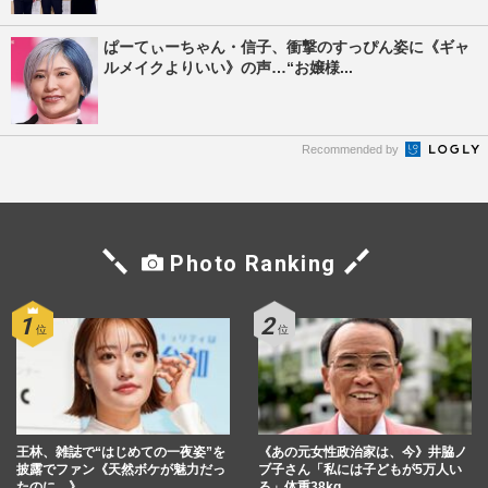
ぱーてぃーちゃん・信子、衝撃のすっぴん姿に《ギャ
ルメイクよりいい》の声…“お嬢様...
Recommended by
Photo Ranking
王林、雑誌で“はじめての一夜姿”を
《あの元女性政治家は、今》井脇ノ
披露でファン《天然ボケが魅力だっ
ブ子さん「私には子どもが5万人い
たのに…》…
る」体重38kg…