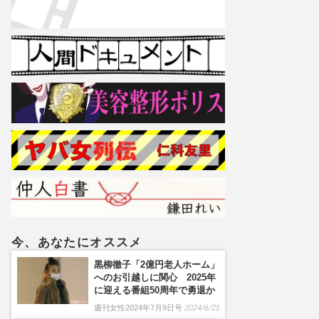
今、あなたにオススメ
黒柳徹子「2億円老人ホーム」
へのお引越しに関心 2025年
に迎える番組50周年で勇退か
週刊女性2024年7月9日号
2024/6/25