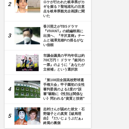
ロケが行われた岐阜県がカ
ギを握る？聖地巡礼の注意
点を岐阜県観光企画課に聞
いた
香川照之がTBSドラマ
『VIVANT』の続編映画に
出演へ、『半沢直樹』チー
ムと福澤克雄Pの揺るがな
い信頼
市議会議員の平均年収は約
700万円！ ドラマ『銀河の
一票』のように「あなたが
立候補」という選択肢
「第108回全国高校野球選
手権大会」甲子園初の女性
審判委員のよる2度の“誤
審”騒動に《性別は関係な
い》問われる“資質と技術”
志村けんが認めた彼女・石
野陽子との真実【破局理
由】『だいじょうぶだぁ』
終焉の裏側