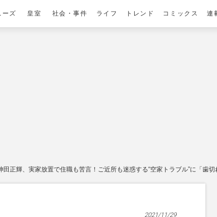
ニーズ
皇室
社会・事件
ライフ
トレンド
コミックス
連
神田正輝、実家放置で住職も苦言！ご近所も迷惑する“空家トラブル”に「歯切
2021/11/29