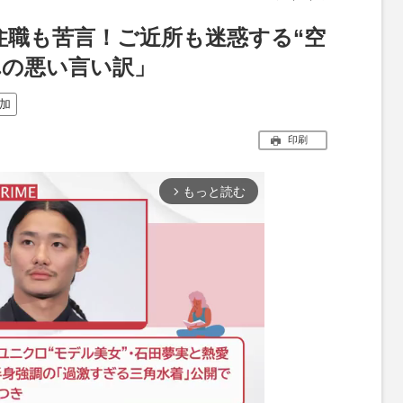
住職も苦言！ご近所も迷惑する“空
れの悪い言い訳」
加
印刷
もっと読む
arrow_forward_ios