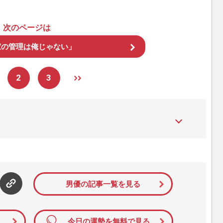
次のページは
家の管理は俺じゃない」
2
3
た女性週刊誌。芸能ゴシップや事件、皇室の話題、感動ドキュメン
発信している。2017年12月12日号で「眞子さま嫁ぎ先の“義
」報道をスクープ。この一報から約2か月後、宮内庁は結婚延期を
雑誌ジャーナリズム賞」大賞を受賞した。毎週火曜日発売。
男優の記事一覧を見る
今日の運勢を無料で見る