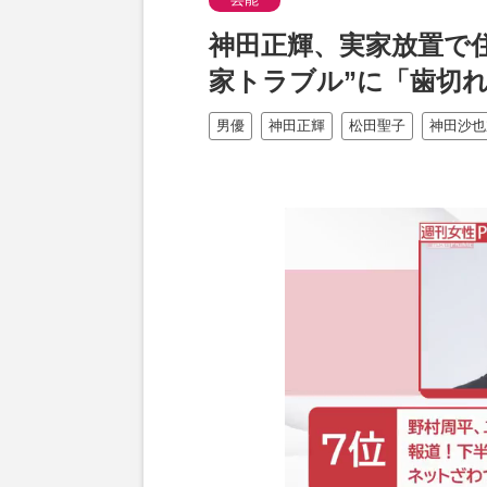
神田正輝、実家放置で
家トラブル”に「歯切
男優
神田正輝
松田聖子
神田沙也