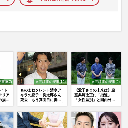
事(9.7)
⭐ 高評価の記事(10)
⭐ 高評価の記事(9)
イト
ものまねタレント清水ア
《愛子さまの未来は》皇
テリア
キラの息子・良太郎さん
室典範改正に「拙速」
の描く
死去「もう真面目に働い
「女性差別」と国内外か
美術
ているので」、2度の逮捕
ら異論…残された「再改
NS
も諦めなかった芸能界“波
正」の道
乱に満ちた37年”