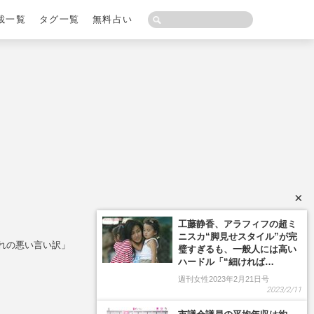
載一覧
タグ一覧
無料占い
×
工藤静香、アラフィフの超ミ
ニスカ“脚見せスタイル”が完
れの悪い言い訳」
璧すぎるも、一般人には高い
ハードル「“細ければ…
週刊女性2023年2月21日号
2023/2/11