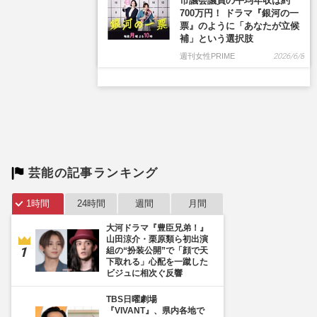
市議会議員の平均年収は約
700万円！ ドラマ『銀河の一
票』のように「あなたが立候
補」という選択肢
週刊女性PRIME
2026/6/8
芸能の記事ランキング
1時間
24時間
週間
月間
大河ドラマ『豊臣兄弟！』
山田涼介・栗原類ら初出演
組の“扮装公開”で「顔で天
下取れる」心配を一蹴した
ビジュに相次ぐ反響
TBS日曜劇場
『VIVANT』、県内各地で