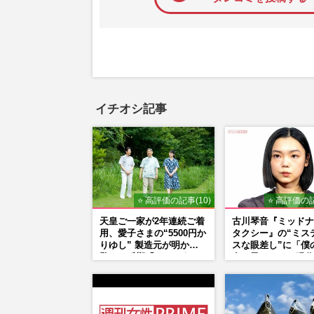
イチオシ記事
⭐ 高評価の記事(10)
⭐ 高評価の記
天皇ご一家が2年連続ご着
古川琴音『ミッドナ
用、愛子さまの“5500円か
タクシー』の“ミス
りゆし” 製造元が明かす
スな眼差し”に「僕
驚きの反響「まさかうち
女の子みたい」現代
の商品とは…」
家・奈良美智氏もS
で“公認”