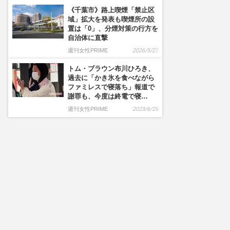
《千葉市》路上喫煙「禁止区
域」拡大を発表も喫煙所の設
置は「0」、分煙対策の行方を
自治体に直撃
週刊女性PRIME
2026/5/27
トム・ブラウン布川ひろき、
過去に「かき氷を食べながら
ファミレスで寝落ち」報道で
謝罪も、今度は終電で寝…
週刊女性PRIME
2023/6/29