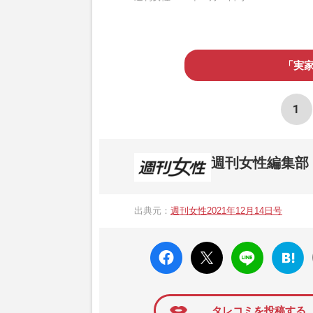
「実
1
週刊女性編集部
1957年3月6日に日本で最初に創刊され
ト、美容・健康・グルメ・占いに関する情報を
出典元：
週刊女性2021年12月14日号
母”が抱える400万円超の“借金トラブル”
発表。同記事は2018年の「編集者が選ぶ
faceboo
X ポス
LINE
はてな
k いい
ト
ブック
ね
マーク
に追加
タレコミを投稿する