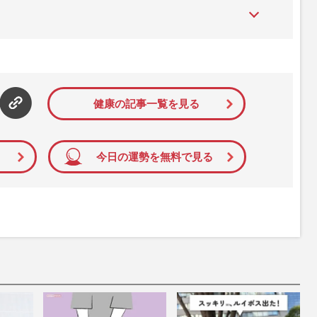
た女性週刊誌。芸能ゴシップや事件、皇室の話題、感動ドキュメン
発信している。2017年12月12日号で「眞子さま嫁ぎ先の“義
」報道をスクープ。この一報から約2か月後、宮内庁は結婚延期を
雑誌ジャーナリズム賞」大賞を受賞した。毎週火曜日発売。
健康の記事一覧を見る
今日の運勢を無料で見る