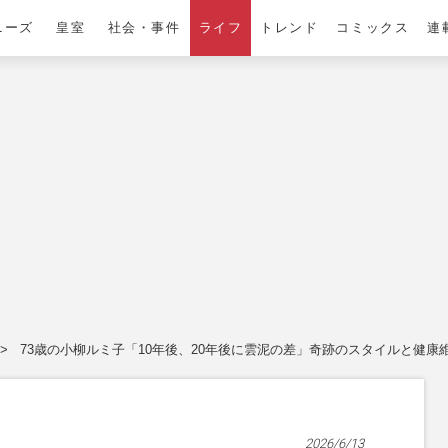
ニーズ
皇室
社会・事件
ライフ
トレンド
コミックス
連
73歳の小柳ルミ子「10年後、20年後に雲泥の差」奇跡のスタイルと健康
2026/6/13