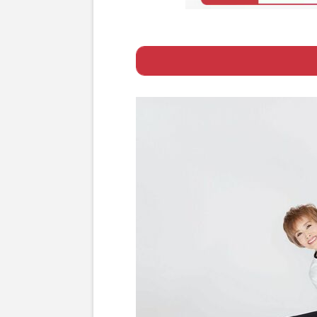
Page 1
ー 好きなタイミ
Page 2
ー 身体はやれば
Page 3
ー ルミ子流スト