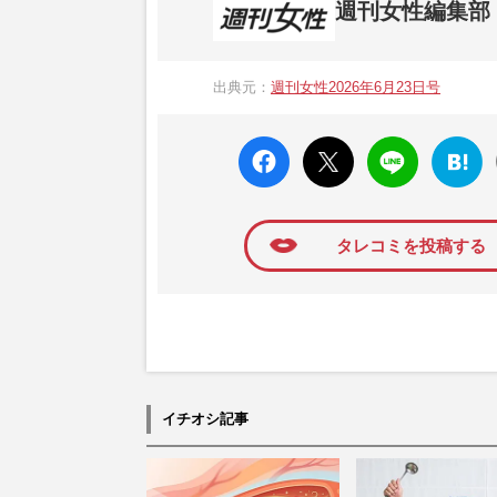
週刊女性編集部
1957年3月6日に日本で最初に創刊され
ト、美容・健康・グルメ・占いに関する情報を
出典元：
週刊女性2026年6月23日号
母”が抱える400万円超の“借金トラブル”
発表。同記事は2018年の「編集者が選ぶ
faceboo
X ポス
LINE
はてな
k いい
ト
ブック
ね
マーク
に追加
タレコミを投稿する
イチオシ記事