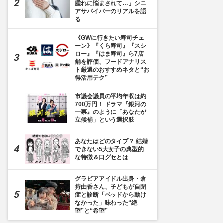
腫れに悩まされて…」シニ
アサバイバーのリアルを語
る
《GWに行きたい寿司チェ
ーン》『くら寿司』『スシ
ロー』『はま寿司』ら7店
舗を評価、フードアナリス
ト厳選のおすすめネタと“お
得活用テク”
市議会議員の平均年収は約
700万円！ ドラマ『銀河の
一票』のように「あなたが
立候補」という選択肢
あなたはどのタイプ？ 結婚
できない5大女子の典型的
な特徴＆口グセとは
グラビアアイドル出身・倉
持由香さん、子どもが自閉
症と診断「ベッドから動け
なかった」味わった“絶
望”と“希望”