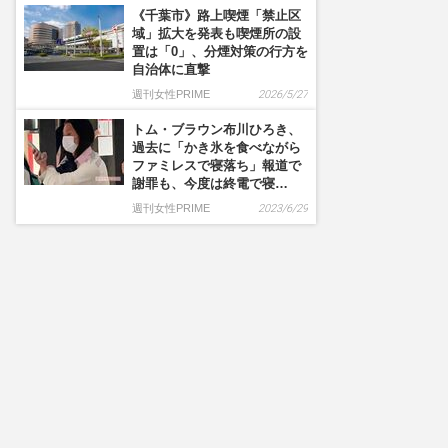
《千葉市》路上喫煙「禁止区
域」拡大を発表も喫煙所の設
置は「0」、分煙対策の行方を
自治体に直撃
週刊女性PRIME
2026/5/27
トム・ブラウン布川ひろき、
過去に「かき氷を食べながら
ファミレスで寝落ち」報道で
謝罪も、今度は終電で寝…
週刊女性PRIME
2023/6/29