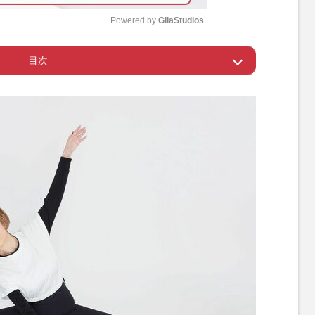
Powered by 
GliaStudios
目次
M
u
ングで行えるのが長く続けられる秘訣
t
e
やっただけ応えてくれる
レッチ