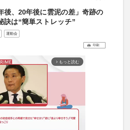
0年後、20年後に雲泥の差」奇跡の
秘訣は“簡単ストレッチ”
運動会
印刷
もっと読む
arrow_forward_ios