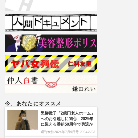
今、あなたにオススメ
黒柳徹子「2億円老人ホーム」
へのお引越しに関心 2025年
に迎える番組50周年で勇退か
週刊女性2024年7月9日号
2024/6/25