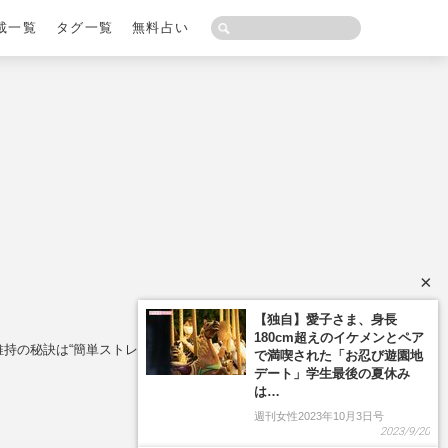
載一覧
タグ一覧
無料占い
×
維持の秘訣は“簡単ストレッチ”