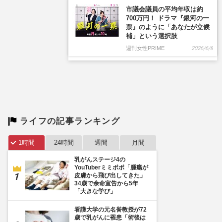
ライフの記事ランキング
1時間
24時間
週間
月間
乳がんステージ4の
YouTuberミミポポ「腫瘍が
皮膚から飛び出してきた」
34歳で余命宣告から5年
「大きな学び」
看護大学の元名誉教授が72
歳で乳がんに罹患「術後は