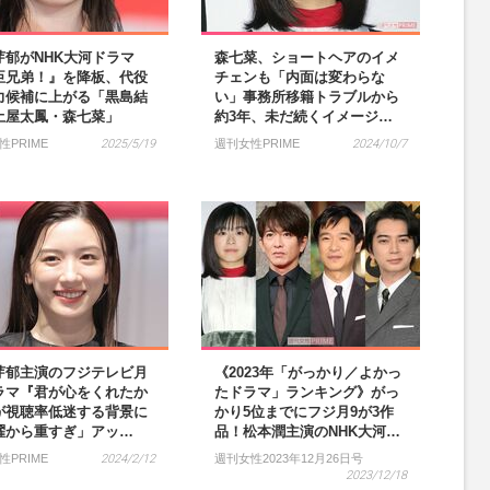
芽郁がNHK大河ドラマ
森七菜、ショートヘアのイメ
臣兄弟！』を降板、代役
チェンも「内面は変わらな
力候補に上がる「黒島結
い」事務所移籍トラブルから
土屋太鳳・森七菜」
約3年、未だ続くイメージ…
性PRIME
2025/5/19
週刊女性PRIME
2024/10/7
芽郁主演のフジテレビ月
《2023年「がっかり／よかっ
ラマ『君が心をくれたか
たドラマ」ランキング》がっ
が視聴率低迷する背景に
かり5位までにフジ月9が3作
曜から重すぎ」アッ…
品！松本潤主演のNHK大河…
性PRIME
2024/2/12
週刊女性2023年12月26日号
2023/12/18