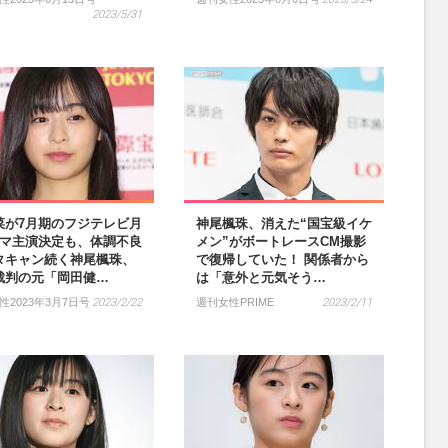
2023/5/31
菜が7月期のフジテレビ月
神尾楓珠、消えた“国宝級イケ
ラマ主演決定も、体調不良
メン”がボートレースCM撮影
タキャン続く神尾楓珠、
で復帰していた！ 関係者から
裁判の元「岡田健…
は「意外と元気そう…
性2023年3月7日号
2023/2/22
週刊女性PRIME
2023/2/11