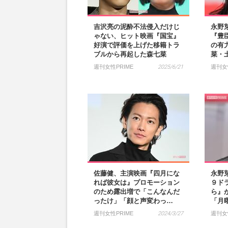
吉沢亮の泥酔不法侵入だけじ
永野
ゃない、ヒット映画『国宝』
『豊
好演で評価を上げた移籍トラ
の有
ブルから再起した森七菜
菜・
週刊女性PRIME
2025/6/21
週刊女
佐藤健、主演映画『四月にな
永野
れば彼女は』プロモーション
９ド
のため露出増で「こんなんだ
ら』
ったけ」「顔と声変わっ…
「月
週刊女性PRIME
2024/3/27
週刊女