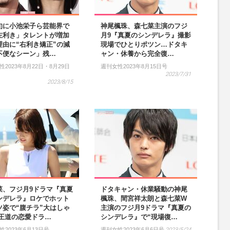
旬に小池栄子ら芸能界で
神尾楓珠、森七菜主演のフジ
左利き」タレントが増加
月9『真夏のシンデレラ』撮影
理由に“右利き矯正”の減
現場でひとりポツン…ドタキ
不便なシーン」残…
ャン・休養から完全復…
2023年8月22日・8月29日
週刊女性2023年8月15日号
2023/7/31
2023/8/15
菜、フジ月9ドラマ『真夏
ドタキャン・休業騒動の神尾
ンデレラ』ロケでホット
楓珠、間宮祥太朗と森七菜W
ツ姿で“腹チラ”大はしゃ
主演のフジ月9ドラマ『真夏の
 王道の恋愛ドラ…
シンデレラ』で“現場復…
性2023年6月13日号
週刊女性2023年6月6日号
2023/5/24