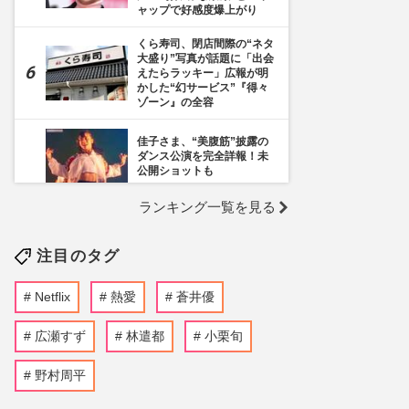
ャップで好感度爆上がり
くら寿司、閉店間際の“ネタ
大盛り”写真が話題に「出会
えたらラッキー」広報が明
かした“幻サービス”『得々
ゾーン』の全容
佳子さま、“美腹筋”披露の
ダンス公演を完全詳報！未
公開ショットも
ランキング一覧を見る
《千葉市》路上喫煙「禁止
区域」拡大を発表も喫煙所
の設置は「0」、分煙対策
注目のタグ
の行方を自治体に直撃
『映画ちいかわ』のストー
Netflix
熱愛
蒼井優
リーに波紋！“わかりやすい
猛毒”投入ダメージを受ける
大人が大量発生、“子ども向
広瀬すず
林遣都
小栗旬
け作品”にハマる理由
野村周平
小栗旬の“非公表長女”が顔
隠しデビュー、透ける山田