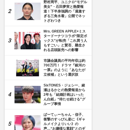
野村周平、ユニクロ“モデル
美女”・石田夢実と熱愛報
道！下半身強調の「過激す
ぎる三角水着」公開でネッ
トざわつき
Mrs. GREEN APPLE×ミス
タードーナツコラボ“限定ボ
ックス”が転売「これ買う人
もすごい」と賛否、懸念さ
れる店頭販売への影響
市議会議員の平均年収は約
700万円！ ドラマ『銀河の
一票』のように「あなたが
立候補」という選択肢
SixTONES・ジェシー、綾
瀬はるかとの熱愛報道から
2年も「結婚計画はいった
ん白紙」“待たせ続ける”グ
ループ事情
ぱーてぃーちゃん・信子、
衝撃のすっぴん姿に《ギャ
ルメイクよりいい》の
声…“お嬢様な素顔”とのギ