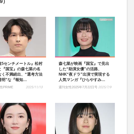
9）
速5センチメートル』松村
森七菜が映画『国宝』で見出
と『国宝』の森七菜の名
した“助演女優”の活路、
なく不満続出、“選考方法
NHK“夜ドラ”出演で実現する
透明”な『報知…
人気マンガ『ひらやすみ…
性PRIME
2025/11/13
週刊女性2025年7月22日号
2025/7/9