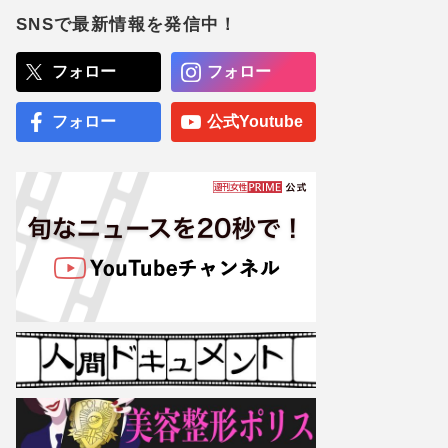
優の「スーパーモデルに」
野望
SNSで最新情報を発信中！
『映画ちいかわ 人魚の島の
ひみつ』入場者特典第2弾
フォロー
フォロー
にボンボンドロップシール
配布、“ファン以外”も飛び
ついた第1弾と衝撃のラス
フォロー
公式Youtube
ト
専門医が厳選した「がんに
勝てる10食材」徹底活用マ
ル秘テクニック、1日10点
満点の“早見シート”簡単管
理で手軽にがん予防
【大阪より強引？】横浜
市、’27年花博に合わせ「市
内全域」路上喫煙禁止方針
も、喫煙所整備は“ノープラ
ン”の現状
《開業1周年》倒産寸前・
ガラガラ…酷評だらけの
『ジャングリア沖縄』「ス
コールダンス」がプチバズ
り、路線変更で巻き返しか