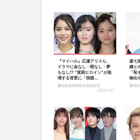
『マイハル』広瀬アリスら、
森七
ドラマに金なし・暇なし・夢
織と
もなし!? “貧困ヒロイン”が急
「恥
増する背景に「視聴…
物化
週刊女性2023年11月21日号
週刊女
2023/11/7