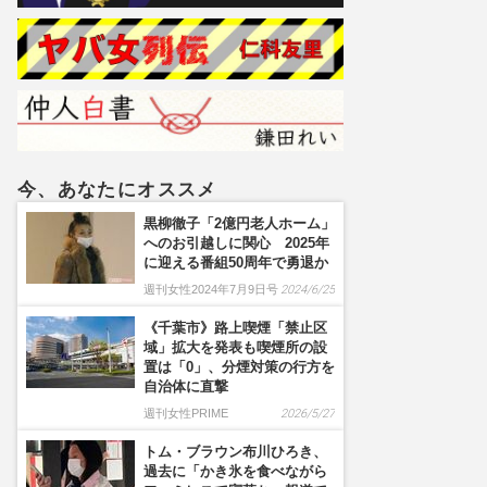
今、あなたにオススメ
黒柳徹子「2億円老人ホーム」
へのお引越しに関心 2025年
に迎える番組50周年で勇退か
週刊女性2024年7月9日号
2024/6/25
《千葉市》路上喫煙「禁止区
域」拡大を発表も喫煙所の設
置は「0」、分煙対策の行方を
自治体に直撃
週刊女性PRIME
2026/5/27
トム・ブラウン布川ひろき、
過去に「かき氷を食べながら