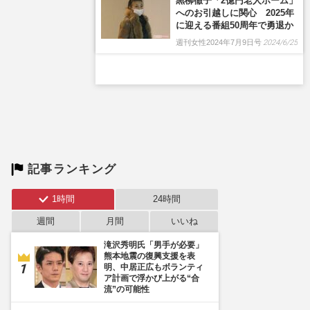
黒柳徹子「2億円老人ホーム」
へのお引越しに関心 2025年
に迎える番組50周年で勇退か
週刊女性2024年7月9日号
2024/6/25
記事ランキング
1時間
24時間
週間
月間
いいね
滝沢秀明氏「男手が必要」
熊本地震の復興支援を表
明、中居正広もボランティ
ア計画で浮かび上がる“合
流”の可能性