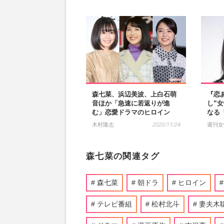
森七菜、浜辺美波、上白石萌
『恋
音ほか「急速に若返りが進
し”
む」恋愛ドラマのヒロイン
なる
木村隆志
2020/11/24
週刊女
森七菜の関連タグ
森七菜
朝ドラ
ヒロイン
テレビ番組
松村北斗
妻夫木