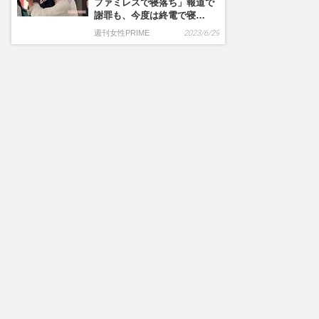
ファミレスで寝落ち」報道で
謝罪も、今度は終電で寝…
週刊女性PRIME
2023/6/29