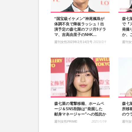
“国宝級イケメン”神尾楓珠が
森七菜
体調不良で降板ラッシュ！出
で『
演予定の森七菜のフジ月9ドラ
発撮
マ、吉高由里子のNHK…
か、
週刊女性2023年2月14日号
2023/2/1
週刊女
森七菜の電撃移籍、ホームペ
森七
ージ＆SNS削除は“発掘した
所移
献身マネージャー”への抵抗か
のウ
週刊女性PRIME
2021/1/19
週刊女