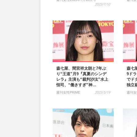
2023/7/10
森七菜、間宮祥太朗と7年ぶ
森七
り“王道”月9『真夏のシンデ
9ド
レラ』主演も“裁判沙汰”水上
でド
恒司、“働きすぎ”神…
独立
週刊女性PRIME
2023/5/19
週刊女