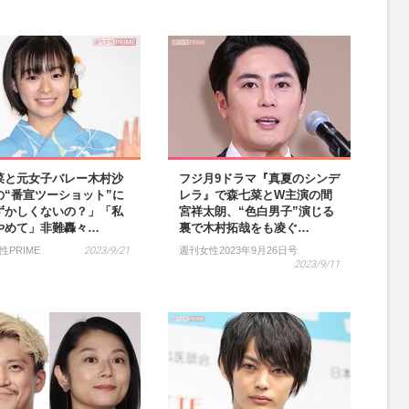
菜と元女子バレー木村沙
フジ月9ドラマ『真夏のシンデ
の“番宣ツーショット”に
レラ』で森七菜とW主演の間
ずかしくないの？」「私
宮祥太朗、“色白男子”演じる
やめて」非難轟々…
裏で木村拓哉をも凌ぐ…
性PRIME
2023/9/21
週刊女性2023年9月26日号
2023/9/11