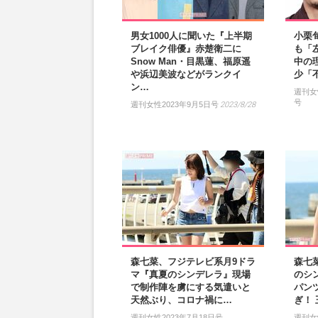
男女1000人に聞いた『上半期
小栗
ブレイク俳優』赤楚衛二に
も「
Snow Man・目黒蓮、福原遥
中の
や浜辺美波などがランクイ
少「
ン…
週刊女性
号
週刊女性2023年9月5日号
2023/8/28
森七菜、フジテレビ系月9ドラ
森七
マ『真夏のシンデレラ』現場
のシ
で制作陣を虜にする気遣いと
パン
天然ぶり、コロナ禍に…
ぎ！
週刊女性2023年7月18日号
週刊女