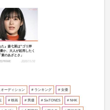
あた』森七菜は“ゴリ押
女優か、大人が起用したく
「素のあざとさ」
性PRIME
2020/11/10
オーディション
ランキング
女優
聡
映画
男優
SixTONES
NHK