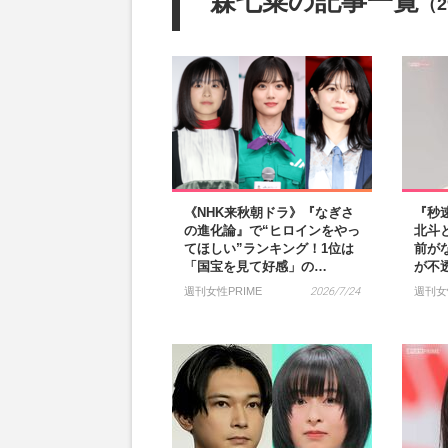
森七菜の記事一覧
（2
《NHK来秋朝ドラ》『なぎさ
『秒
の進化論』で“ヒロインをやっ
北斗
てほしい”ランキング！1位は
前が
「国宝を見て好感」の…
が不
週刊女性PRIME
2026/7/24
週刊女