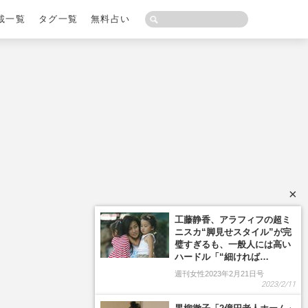
載一覧
タグ一覧
無料占い
×
工藤静香、アラフィフの超ミ
ニスカ“脚見せスタイル”が完
璧すぎるも、一般人には高い
ハードル「“細ければ…
週刊女性2023年2月21日号
2023/2/11