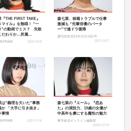
『THE FIRST TAKE』
森七菜、移籍トラブルで仕事
スマイル』を熱唱！ “一
激減も “先輩俳優のバータ
り”の動画でミス？ 失敗
ー”で連ドラ復帰
こだわりか…所属…
週刊女性2021年10月19日号
2021/10/7
性PRIME
2022/10/5
菜は“義理を欠いた”事務
森七菜の『エール』『恋あ
籍か 「大手に引き抜き」
た』の演技力、19歳の女優が
ラ事情
中高年を虜にする魔性の魅力
性PRIME
2021/1/16
東洋経済オンライン編集部
2020/12/15