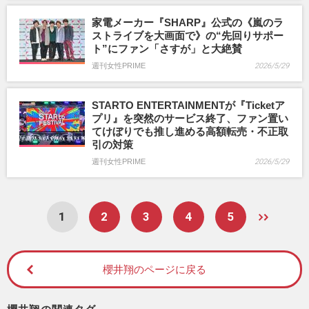
家電メーカー『SHARP』公式の《嵐のラ
ストライブを大画面で》の“先回りサポー
ト”にファン「さすが」と大絶賛
週刊女性PRIME
2026/5/29
STARTO ENTERTAINMENTが『Ticketア
プリ』を突然のサービス終了、ファン置い
てけぼりでも推し進める高額転売・不正取
引の対策
週刊女性PRIME
2026/5/29
1
2
3
4
5
櫻井翔のページに戻る