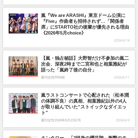
嵐『We are ARASHI』東京ドーム公演に
『Five』作曲者も招待されず…「関係者
席」にSTARTO社の後輩が優先される理由
《2026年5月choice》
2026/6/14
【嵐・独占秘話】大野智だけ不参加の嵐二
次会、深夜2時まで二宮和也と相葉雅紀が
語った「嵐終了後の自分」
週刊女性PRIME
2026/6/11
嵐ラストコンサートで心配された〈松本潤
の体調不良〉の真相、相葉雅紀以外の4人
が取り組んでいた“ストイックなダイエッ
ト”
週刊女性2026年6月23日号
2026/6/9
キンタロー。「2頭身の櫻井翔」衝撃のモ