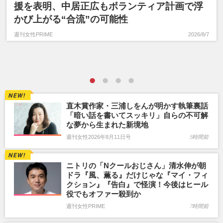
援を表明、中居正広もボランティア計画で浮
かび上がる“合流”の可能性
週刊女性PRIME
2026/8/7
直木賞作家・三浦しをんが明かす執筆裏話
「暗い話を書いてスッキリ」自らの不可解
な夢から生まれた新境地
週刊女性2026年8月11日号
5時間前
ニトリの「Nクールおじさん」清水伸が朝
ドラ『風、薫る』だけじゃな『マイ・フィ
クション』『告白』で怪演！今後はヒール
役でもオファー殺到か
週刊女性PRIME
7時間前