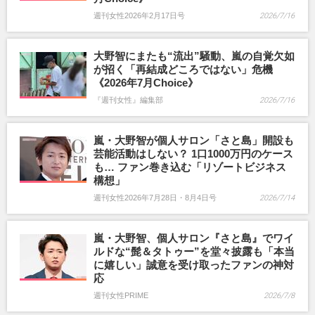
週刊女性2026年2月17日号
2026/7/16
大野智にまたも“流出”騒動、嵐の自覚欠如
が招く「再結成どころではない」危機
《2026年7月Choice》
『週刊女性』編集部
2026/7/16
嵐・大野智が個人サロン「さと島」開設も
芸能活動はしない？ 1口1000万円のケース
も… ファン巻き込む「リゾートビジネス
構想」
週刊女性2026年7月28日・8月4日号
2026/7/14
嵐・大野智、個人サロン『さと島』でワイ
ルドな“髭＆タトゥー”を堂々披露も「本当
に嬉しい」誠意を受け取ったファンの神対
応
週刊女性PRIME
2026/7/8