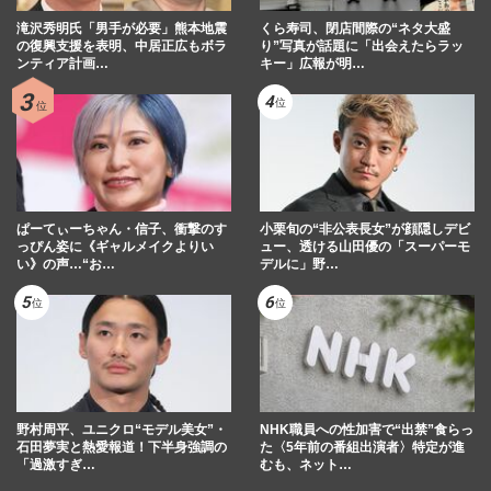
滝沢秀明氏「男手が必要」熊本地震
くら寿司、閉店間際の“ネタ大盛
の復興支援を表明、中居正広もボラ
り”写真が話題に「出会えたらラッ
ンティア計画…
キー」広報が明…
ぱーてぃーちゃん・信子、衝撃のす
小栗旬の“非公表長女”が顔隠しデビ
っぴん姿に《ギャルメイクよりい
ュー、透ける山田優の「スーパーモ
い》の声…“お…
デルに」野…
野村周平、ユニクロ“モデル美女”・
NHK職員への性加害で“出禁”食らっ
石田夢実と熱愛報道！下半身強調の
た〈5年前の番組出演者〉特定が進
「過激すぎ…
むも、ネット…