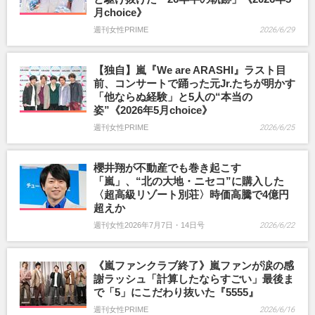
月choice》
週刊女性PRIME
2026/6/29
【独自】嵐『We are ARASHI』ラスト目
前、コンサートで踊った元Jr.たちが明かす
「他ならぬ経験」と5人の“本当の
姿”《2026年5月choice》
週刊女性PRIME
2026/6/25
櫻井翔が不動産でも巻き起こす
「嵐」、“北の大地・ニセコ”に購入した
〈超高級リゾート別荘〉時価高騰で4億円
超えか
週刊女性2026年7月7日・14日号
2026/6/22
《嵐ファンクラブ終了》嵐ファンが涙の感
謝ラッシュ「計算したならすごい」最後ま
で「5」にこだわり抜いた『5555』
週刊女性PRIME
2026/6/16