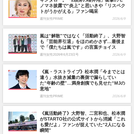
ノマネ披露で“炎上”と思いきや「リスペク
トがうかがえる」ファン喝采
週刊女性PRIME
2026/6/9
嵐は“解散”ではなく「活動終了」、大野智
も「芸能界引退」をほのめかさず…最後ま
で「僕たちは嵐です」の言葉チョイス
週刊女性2026年6月23日号
2026/6/9
《嵐・ラストライブ》松本潤「今までとは
違う」水抜き減量の裏側で漏らしてい
た“年齢の壁”…満身創痍でも見せた“MJの
意地”
週刊女性PRIME
2026/6/8
《嵐活動終了》大野智、二宮和也、松本潤
がSTARTO社の公式サイトから消滅「これ
も愛だよ」ファンが捉えていた“2人になる
瞬間”