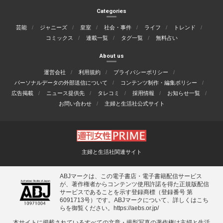
Categories
芸能
ジャニーズ
皇室
社会・事件
ライフ
トレンド
コミックス
連載一覧
タグ一覧
無料占い
About us
運営会社
利用規約
プライバシーポリシー
パーソナルデータの外部送信について
コンテンツ制作・編集ポリシー
広告掲載
ニュース提供先
タレコミ
採用情報
お知らせ一覧
お問い合わせ
主婦と生活社公式サイト
主婦と生活社関連サイト
ABJマークは、この電子書店・電子書籍配信サービス
が、著作権者からコンテンツ使用許諾を得た正規版配信
サービスであることを示す登録商標（登録番号 第
6091713号）です。ABJマークについて、詳しくはこち
らを御覧ください。
https://aebs.or.jp/
本サイトに掲載されているすべての⽂章・撮影写真の著作権は主婦と⽣活