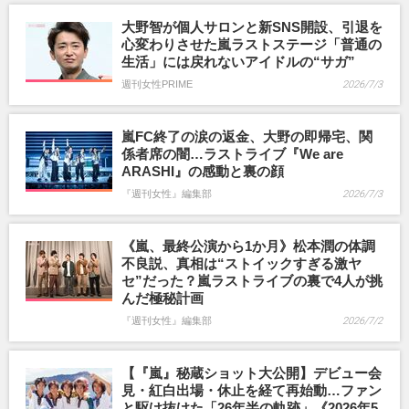
大野智が個人サロンと新SNS開設、引退を
心変わりさせた嵐ラストステージ「普通の
生活」には戻れないアイドルの“サガ”
週刊女性PRIME
2026/7/3
嵐FC終了の涙の返金、大野の即帰宅、関
係者席の闇…ラストライブ『We are
ARASHI』の感動と裏の顔
『週刊女性』編集部
2026/7/3
《嵐、最終公演から1か月》松本潤の体調
不良説、真相は“ストイックすぎる激ヤ
セ”だった？嵐ラストライブの裏で4人が挑
んだ極秘計画
『週刊女性』編集部
2026/7/2
【『嵐』秘蔵ショット大公開】デビュー会
見・紅白出場・休止を経て再始動…ファン
と駆け抜けた「26年半の軌跡」《2026年5