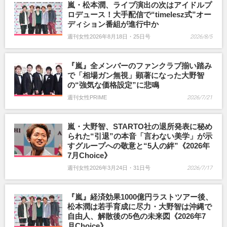
嵐・松本潤、ライブ演出の次はアイドルプ
ロデュース！大手配信で“timelesz式”オー
ディション番組が進行中か
週刊女性2026年8月18日・25日号
2026/8/5
『嵐』全メンバーのファンクラブ揃い踏み
で「相場ガン無視」顕著になった大野智
の“強気な価格設定”に悲鳴
週刊女性PRIME
2026/7/21
嵐・大野智、STARTO社の退所発表に秘め
られた“引退”の本音「言わない美学」が示
すグループへの敬意と“5人の絆”《2026年
7月Choice》
週刊女性2026年3月24日・31日号
2026/7/17
『嵐』経済効果1000億円ラストツアー後、
松本潤は若手育成に尽力・大野智は沖縄で
自由人、解散後の5色の未来図《2026年7
月Choice》