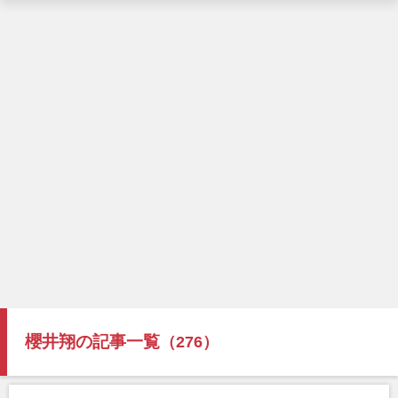
櫻井翔の記事一覧
（276）