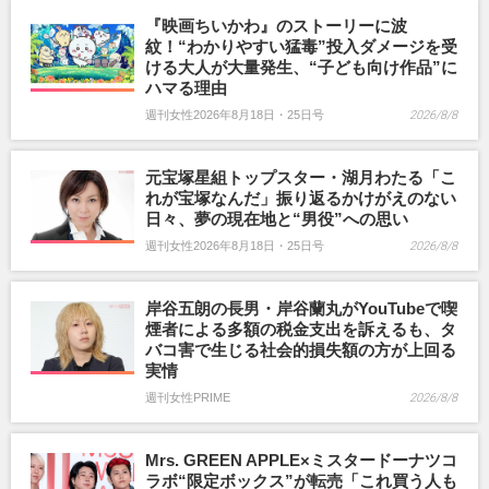
『映画ちいかわ』のストーリーに波
紋！“わかりやすい猛毒”投入ダメージを受
ける大人が大量発生、“子ども向け作品”に
ハマる理由
週刊女性2026年8月18日・25日号
2026/8/8
元宝塚星組トップスター・湖月わたる「こ
れが宝塚なんだ」振り返るかけがえのない
日々、夢の現在地と“男役”への思い
週刊女性2026年8月18日・25日号
2026/8/8
岸谷五朗の長男・岸谷蘭丸がYouTubeで喫
煙者による多額の税金支出を訴えるも、タ
バコ害で生じる社会的損失額の方が上回る
実情
週刊女性PRIME
2026/8/8
Mrs. GREEN APPLE×ミスタードーナツコ
ラボ“限定ボックス”が転売「これ買う人も