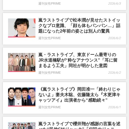
週刊女性PRIME
2026/6/3
嵐ラストライブで松本潤が見せたストイッ
クなプロ意識、「顔も体もパンパン…」話
題になった2年前の姿とは別人の驚異
週刊女性PRIME
2026/6/2
嵐・ラストライブ、東京ドーム最寄りの
JR水道橋駅が“粋なアナウンス”「耳に留
まるよう工夫」同社が明かした意図
週刊女性PRIME
2026/6/2
《嵐ラストライブ》岡田准一「終わりじゃ
ないよ」妻夫木聡、佐藤隆太ら『木更津キ
ャッツアイ』出演者から“感動続々”
週刊女性PRIME
2026/6/1
嵐ラストライブで櫻井翔が感謝の言葉を述