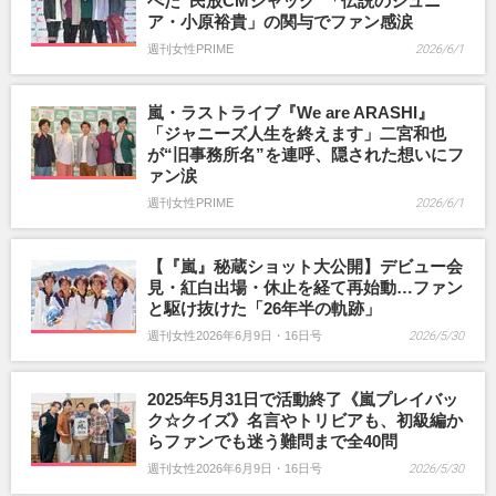
べた“民放CMジャック”「伝説のジュニ
ア・小原裕貴」の関与でファン感涙
週刊女性PRIME
2026/6/1
嵐・ラストライブ『We are ARASHI』
「ジャニーズ人生を終えます」二宮和也
が“旧事務所名”を連呼、隠された想いにフ
ァン涙
週刊女性PRIME
2026/6/1
【『嵐』秘蔵ショット大公開】デビュー会
見・紅白出場・休止を経て再始動…ファン
と駆け抜けた「26年半の軌跡」
週刊女性2026年6月9日・16日号
2026/5/30
2025年5月31日で活動終了《嵐プレイバッ
ク☆クイズ》名言やトリビアも、初級編か
らファンでも迷う難問まで全40問
週刊女性2026年6月9日・16日号
2026/5/30