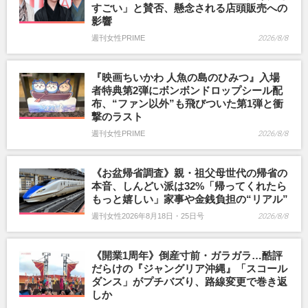
すごい」と賛否、懸念される店頭販売への
影響
週刊女性PRIME
2026/8/8
『映画ちいかわ 人魚の島のひみつ』入場
者特典第2弾にボンボンドロップシール配
布、“ファン以外”も飛びついた第1弾と衝
撃のラスト
週刊女性PRIME
2026/8/8
《お盆帰省調査》親・祖父母世代の帰省の
本音、しんどい派は32%「帰ってくれたら
もっと嬉しい」家事や金銭負担の“リアル”
週刊女性2026年8月18日・25日号
2026/8/8
《開業1周年》倒産寸前・ガラガラ…酷評
だらけの『ジャングリア沖縄』「スコール
ダンス」がプチバズり、路線変更で巻き返
しか