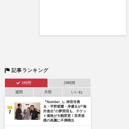
記事ランキング
1時間
24時間
週間
月間
いいね
『Number_i』神宮寺勇
太・平野紫耀・岸優太が“海
外進出”の夢実現も、チケッ
ト価格が大幅変更！世界規
模の高騰に不満噴出