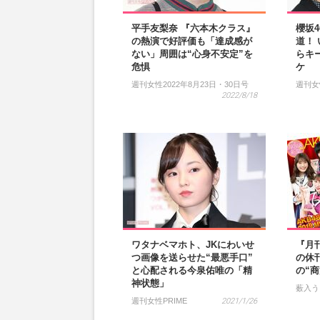
平手友梨奈 『六本木クラス』
櫻坂
の熱演で好評価も「達成感が
道！
ない」周囲は“心身不安定”を
らキ
危惧
ケ
週刊女性2022年8月23日・30日号
週刊女
2022/8/18
ワタナベマホト、JKにわいせ
『月
つ画像を送らせた“最悪手口”
の休
と心配される今泉佑唯の「精
の“
神状態」
薮入う
週刊女性PRIME
2021/1/26