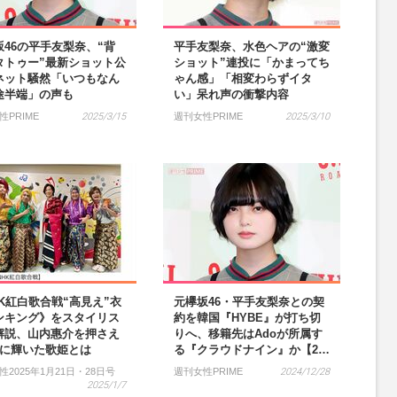
坂46の平手友梨奈、“背
平手友梨奈、水色ヘアの“激変
タトゥー”最新ショット公
ショット”連投に「かまってち
ネット騒然「いつもなん
ゃん感」「相変わらずイタ
途半端」の声も
い」呆れ声の衝撃内容
性PRIME
2025/3/15
週刊女性PRIME
2025/3/10
HK紅白歌合戦“高見え”衣
元欅坂46・平手友梨奈との契
ンキング》をスタイリス
約を韓国『HYBE』が打ち切
解説、山内惠介を押さえ
りへ、移籍先はAdoが所属す
位に輝いた歌姫とは
る『クラウドナイン』か【2…
性2025年1月21日・28日号
週刊女性PRIME
2024/12/28
2025/1/7