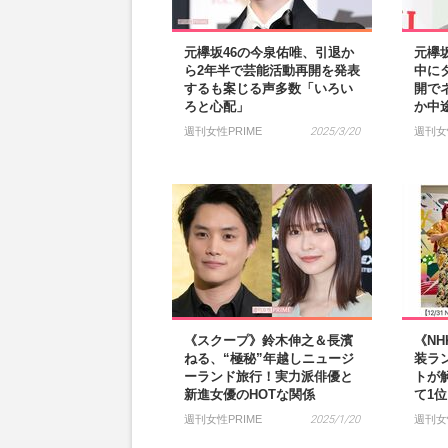
元欅坂46の今泉佑唯、引退か
元欅
ら2年半で芸能活動再開を発表
中に
するも案じる声多数「いろい
開で
ろと心配」
か中
週刊女性PRIME
2025/3/20
週刊女
《スクープ》鈴木伸之＆長濱
《N
ねる、“極秘”年越しニュージ
装ラ
ーランド旅行！実力派俳優と
トが
新進女優のHOTな関係
て1
週刊女性PRIME
2025/1/20
週刊女