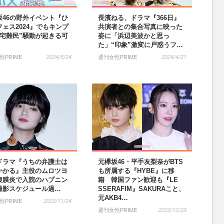
坂46の野外イベント『ひ
長濱ねる、ドラマ『366日』
フェス2024』でもキンプ
共演者との集合写真に映った
帰宅難民”騒動が起きる可
姿に「浜辺美波かと思っ
た」“印象”激変に戸惑うフ…
性PRIME
2024/5/24
週刊女性PRIME
2024/4/21
ドラマ『うちの弁護士は
元欅坂46・平手友梨奈がBTS
かかる』主役のムロツヨ
も所属する『HYBE』に移
腹膜炎で入院のハプニン
籍 韓国ファン歓迎も『LE
撮影スケジュール過…
SSERAFIM』SAKURAこと、
元AKB4…
性PRIME
2023/11/24
週刊女性PRIME
2022/12/23