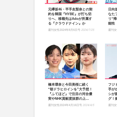
元欅坂46・平手友梨奈との契
日向
約を韓国『HYBE』が打ち切
なた
りへ、移籍先はAdoが所属す
リ“
る『クラウドナイン』か
能性
週刊女性2024年8月6日号
2024/7/25
週刊女
橋本環奈と今田美桜に続く
フジ
“朝ドラヒロインを”大予想！
手が
『ふてほど』で注目の河合優
シが
実やNHK貢献度抜群の上…
グ！
週刊女性2024年4月16日号
2024/4/5
週刊女