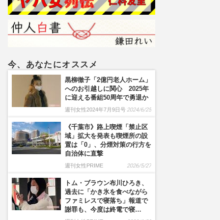
禁”食らった〈5年前の番組
出演者〉特定が進むも、ネ
ットで「無関係な個人名」
も拡散される“二次被害”
今、あなたにオススメ
黒柳徹子「2億円老人ホーム」
へのお引越しに関心 2025年
に迎える番組50周年で勇退か
週刊女性2024年7月9日号
2024/6/25
《千葉市》路上喫煙「禁止区
域」拡大を発表も喫煙所の設
置は「0」、分煙対策の行方を
自治体に直撃
週刊女性PRIME
2026/5/27
トム・ブラウン布川ひろき、
過去に「かき氷を食べながら
ファミレスで寝落ち」報道で
謝罪も、今度は終電で寝…