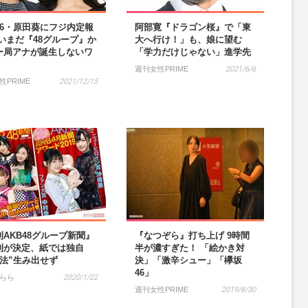
46・原田葵にフジ内定報
阿部寛『ドラゴン桜』で「東
 いまだ『48グループ』か
大へ行け！」も、娘に望む
ー局アナが誕生しないワ
「学力だけじゃない」進学先
週刊女性PRIME
2021/6/6
性PRIME
2021/12/15
刊AKB48グループ新聞』
『なつぞら』打ち上げ 9時間
刊が決定、紙では独自
半が濃すぎた！ 「絵かき対
商法”生み出せず
決」「激辛シュー」「欅坂
46」
らら
2020/1/22
週刊女性PRIME
2019/8/30