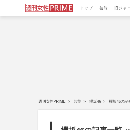
トップ
芸能
旧ジャ
週刊女性PRIME
芸能
欅坂46
欅坂46の記