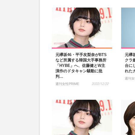
元欅坂46・平手友梨奈がBTS
元欅
など所属する韓国大手事務所
クラ
「HYBE」へ、佐藤健とW主
台に
演作のドタキャン騒動に批
れた
判…
週刊女
週刊女性PRIME
2022/12/22