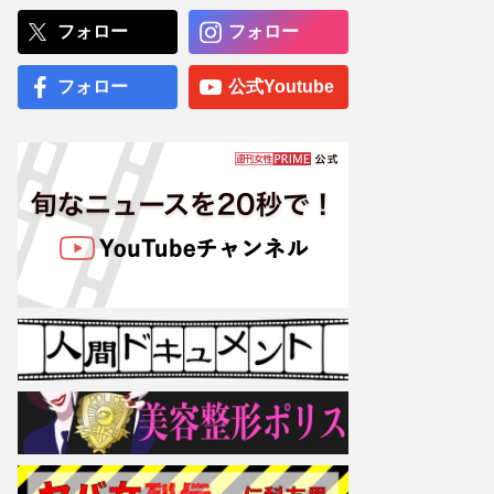
る“女性の正体”、平野紫耀
との“デート疑惑”や高橋海
フォロー
フォロー
人には「普段からあんな感
じ」投稿連発、繋がりアピ
ールでジャニーズは戦々
フォロー
公式Youtube
恐々か
【光GENJI結成35周年】大
沢樹生が語る諸星和己と
の“本当の仲”と「干される
のはわかってた」退所後に
感じたジャニーズへの“拒否
反応”
専門医が厳選した「がんに
勝てる10食材」徹底活用マ
ル秘テクニック、1日10点
満点の“早見シート”簡単管
理で手軽にがん予防
【大阪より強引？】横浜
市、’27年花博に合わせ「市
内全域」路上喫煙禁止方針
も、喫煙所整備は“ノープラ
ン”の現状
NHK職員への性加害で“出