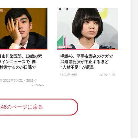
目市川染五郎、13歳の素
欅坂46、平手友梨奈のケガで
ラインニュースで“欅
武道館公演が中止するほど
と検索するのが日課で
“人材不足” が露呈
」
渋谷恭太郎
2018/1/19
2018年8月21・28日号
2018/8/9
46のページに戻る