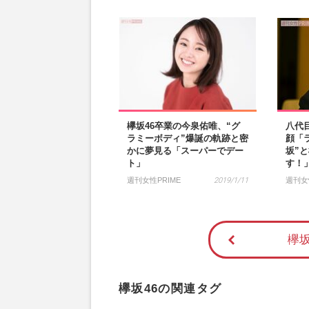
欅坂46卒業の今泉佑唯、“グ
八代
ラミーボディ”爆誕の軌跡と密
顔「
かに夢見る「スーパーでデー
坂”
ト」
す！
週刊女性PRIME
2019/1/11
週刊女性
欅坂
欅坂46の関連タグ