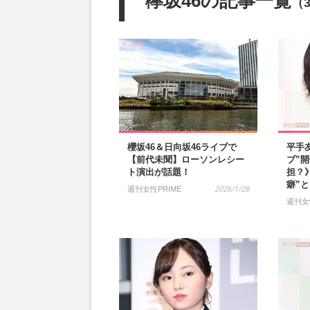
欅坂46の記事一覧
（
櫻坂46＆日向坂46ライブで
平手
【前代未聞】ローソンレシー
ブ”
ト演出が話題！
担？
癖”
週刊女性PRIME
2026/1/28
週刊女