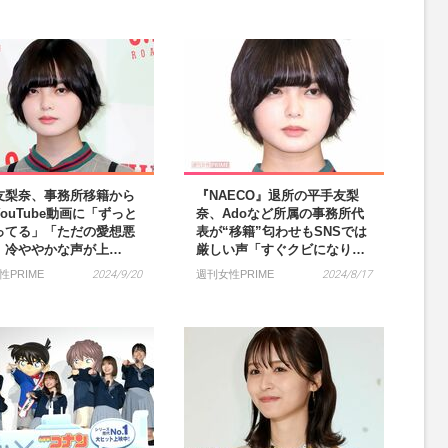
友梨奈、事務所移籍から
『NAECO』退所の平手友梨
ouTube動画に「ずっと
奈、Adoなど所属の事務所代
ってる」「ただの愛想悪
表が“移籍”匂わせもSNSでは
」冷ややかな声が上…
厳しい声「すぐクビになり…
性PRIME
2024/9/20
週刊女性PRIME
2024/8/17