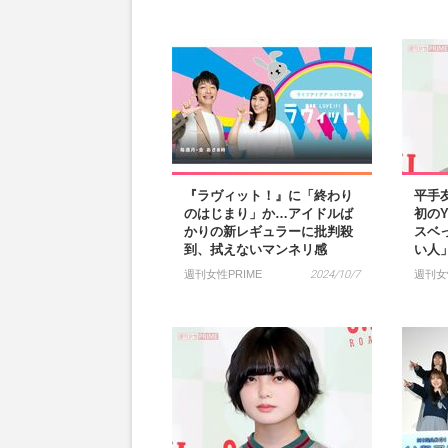
『ラヴィット！』に「終わり
平手
のはじまり」か…アイドルば
初のY
かりの新レギュラーに批判殺
スベ
到、拭えないマンネリ感
い人
週刊女性PRIME
2024/10/7
週刊女