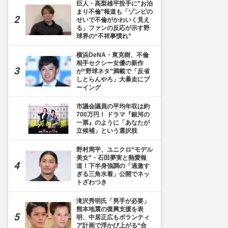
巨人・高梨雄平投手に”お泊
まり不倫”報道も「ゾンビの
せいで不倫がかわいく見え
る」ファンの反応が示す野
球界の“不祥事慣れ”
横浜DeNA・東克樹、不倫
相手セクシー女優の新作
が“野球ネタ”満載で「反省
しとらんやろ」大暴走にブ
ーイング
市議会議員の平均年収は約
700万円！ ドラマ『銀河の
一票』のように「あなたが
立候補」という選択肢
野村周平、ユニクロ“モデル
美女”・石田夢実と熱愛報
道！下半身強調の「過激す
ぎる三角水着」公開でネッ
トざわつき
滝沢秀明氏「男手が必要」
熊本地震の復興支援を表
明、中居正広もボランティ
ア計画で浮かび上がる“合