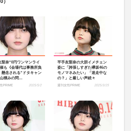
30）
友梨奈“0円ワンマンライ
平手友梨奈の大胆イメチェン
開催も《会場代は事務所負
姿に「誇張しすぎた欅坂46の
》懸念される“ドタキャン
モノマネみたい」「迷走中な
と山積みの問…
の？」と厳しい声続々
性PRIME
2025/5/2
週刊女性PRIME
2025/3/25