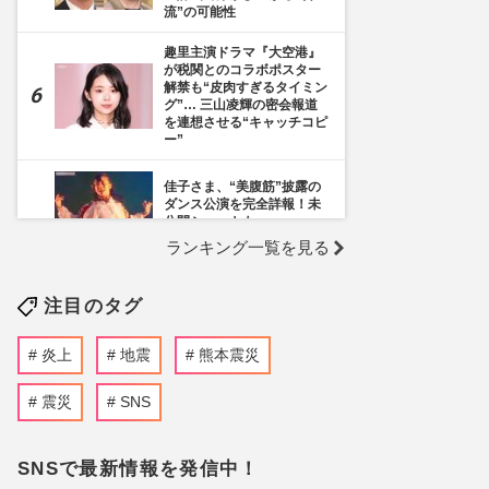
流”の可能性
趣里主演ドラマ『大空港』
が税関とのコラボポスター
解禁も“皮肉すぎるタイミン
グ”… 三山凌輝の密会報道
を連想させる“キャッチコピ
ー”
佳子さま、“美腹筋”披露の
ダンス公演を完全詳報！未
公開ショットも
ランキング一覧を見る
《千葉市》路上喫煙「禁止
区域」拡大を発表も喫煙所
注目のタグ
の設置は「0」、分煙対策
の行方を自治体に直撃
炎上
地震
熊本震災
ぱーてぃーちゃん・信子、
衝撃のすっぴん姿に《ギャ
ルメイクよりいい》の
震災
SNS
声…“お嬢様な素顔”とのギ
ャップで好感度爆上がり
SNSで最新情報を発信中！
伊野尾慧とのLINEを匂わせ