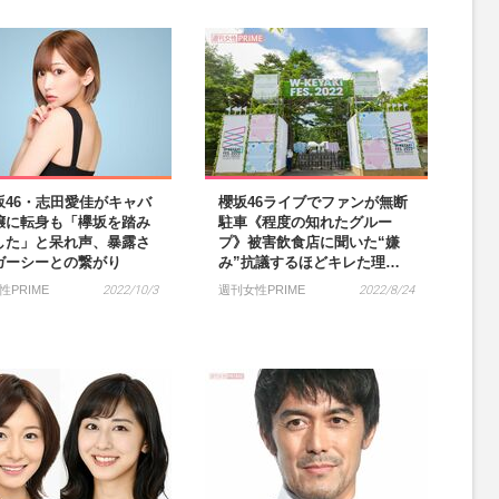
坂46・志田愛佳がキャバ
櫻坂46ライブでファンが無断
嬢に転身も「欅坂を踏み
駐車《程度の知れたグルー
した」と呆れ声、暴露さ
プ》被害飲食店に聞いた“嫌
ガーシーとの繋がり
み”抗議するほどキレた理…
性PRIME
2022/10/3
週刊女性PRIME
2022/8/24