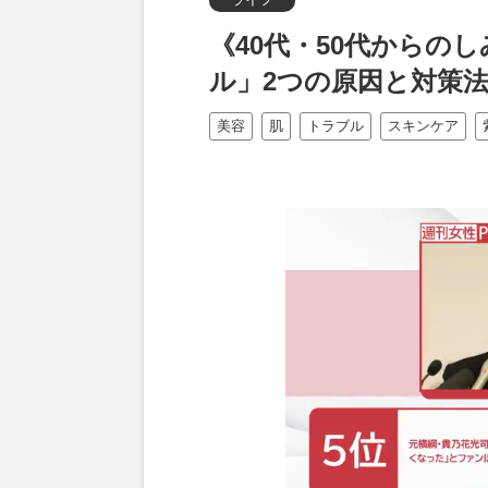
《40代・50代からの
ル」2つの原因と対策
美容
肌
トラブル
スキンケア