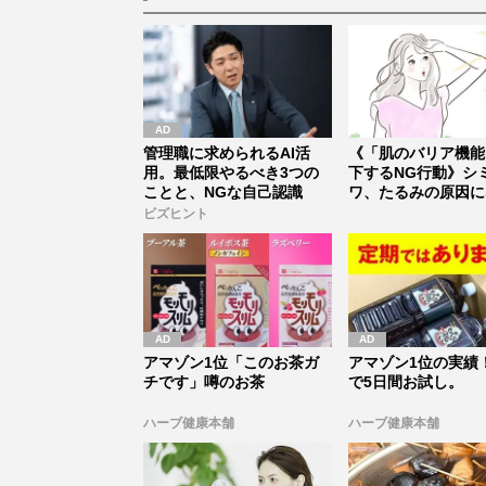
管理職に求められるAI活
《「肌のバリア機能
用。最低限やるべき3つの
下するNG行動》シ
ことと、NGな自己認識
ワ、たるみの原因に
る“逆効果な...
ビズヒント
アマゾン1位「このお茶ガ
アマゾン1位の実績！
チです」噂のお茶
で5日間お試し。
ハーブ健康本舗
ハーブ健康本舗