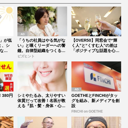
」が低
「うちの社員はやる気がな
【OVER50】同窓会で“輝
ミ、シ
い」と嘆くリーダーへの警
く人”と“くすむ人”の差は
な
鐘。自律型組織をつくる前
「ポジティブな話題を心が
に外せな...
け...
ビズヒント
380円
シミやたるみ、太りやすい
GOETHEとFINCHIがタッ
体質だって改善！名医が教
グを組み、新メディアを創
える『肌・髪・身体・心』
設
をキレイ...
FINCHI on GOETHE