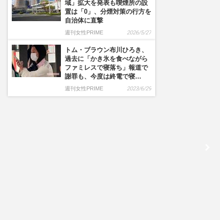
域」拡大を発表も喫煙所の設
置は「0」、分煙対策の行方を
自治体に直撃
週刊女性PRIME
2026/5/27
トム・ブラウン布川ひろき、
過去に「かき氷を食べながら
ファミレスで寝落ち」報道で
謝罪も、今度は終電で寝…
週刊女性PRIME
2023/6/29