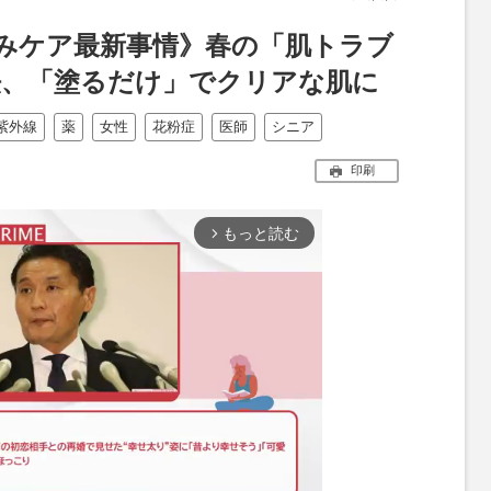
しみケア最新事情》春の「肌トラブ
法、「塗るだけ」でクリアな肌に
紫外線
薬
女性
花粉症
医師
シニア
印刷
もっと読む
arrow_forward_ios