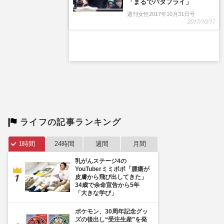
ライフの記事ランキング
1時間
24時間
週間
月間
乳がんステージ4の
YouTuberミミポポ「腫瘍が
皮膚から飛び出してきた」
34歳で余命宣告から5年
「大きな学び」
ポケモン、30周年記念グッ
ズの後出し“受注生産”を発