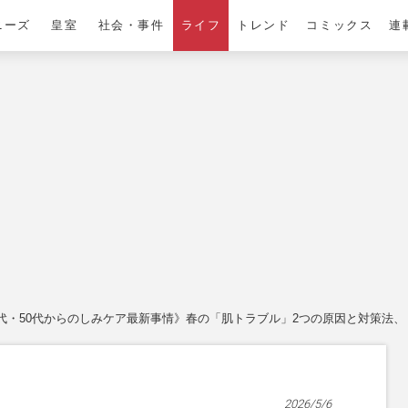
ニーズ
皇室
社会・事件
ライフ
トレンド
コミックス
連
0代・50代からのしみケア最新事情》春の「肌トラブル」2つの原因と対策法
2026/5/6