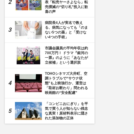
表「転売ヤーさよなら」転
売撲滅の“切り札”投入に歓
喜の声
病院長4人が実名で教え
る、病気になっても「のま
ない5つの薬」と「受けな
い4つの手術」
市議会議員の平均年収は約
700万円！ ドラマ『銀河の
一票』のように「あなたが
立候補」という選択肢
TOHOシネマズ大井町、空
調トラブルで“サウナ状
態”も上映強行か、運営は
「取材お断わり」問われる
映画館の“安全配慮”
「コンビニおにぎり」を平
気で買う人が知らない残念
な真実！原材料表示に隠さ
れた添加物の正体