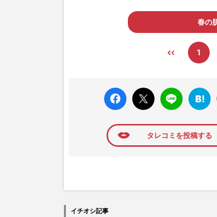
春の肌
1
faceboo
X ポス
LINE
はてな
k いい
ト
ブック
ね
マーク
に追加
タレコミを投稿する
イチオシ記事