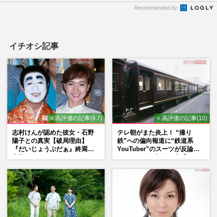
Recommended by
イチオシ記事
⭐ 高評価の記事(9.7)
⭐ 高評価の記事(10)
志村けんが認めた彼女・石野
テレ朝がまた炎上！ “撮り
陽子との真実【破局理由】
鉄”への偏向報道に“鉄道系
『だいじょうぶだぁ』終焉の
YouTuber”のスーツが反論
裏側
ネットからも怒りの声「また
印象操作」「局の仕込みで
は？」