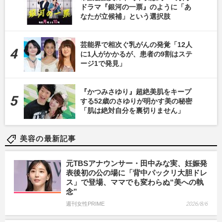
ドラマ『銀河の一票』のように「あ
なたが立候補」という選択肢
芸能界で相次ぐ乳がんの発覚「12人
に1人がかかるが、患者の9割はステ
ージ1で発見」
『かつみさゆり』超絶美肌をキープ
する52歳のさゆりが明かす美の秘密
「肌は絶対自分を裏切りません」
美容の最新記事
元TBSアナウンサー・田中みな実、妊娠発
表後初の公の場に「背中パックリ大胆ドレ
ス」で登場、ママでも変わらぬ“美への執
念”
週刊女性PRIME
2026/8/6