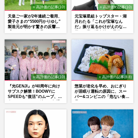
⭐ 高評価の記事(10)
⭐ 高評価の記事(10)
天皇ご一家が2年連続ご着用、
元宝塚星組トップスター・湖
愛子さまの“5500円かりゆし”
月わたる「これが宝塚なん
製造元が明かす驚きの反響
だ」振り返るかけがえのない
「まさかうちの商品とは…」
日々、夢の現在地と“男役”へ
の思い
⭐ 高評価の記事(10)
⭐ 高評価の記事(8.8)
『光GENJI』が40周年に向け
惣菜が老化を早め、おにぎり
サブスク解禁！BOOWYに
が居眠り運転の原因に、スー
SPEEDも“復活”のムーブ、本
パー&コンビニの「危ない食
人たちのコメント続々で急浮
品」
上する“再結成”の道