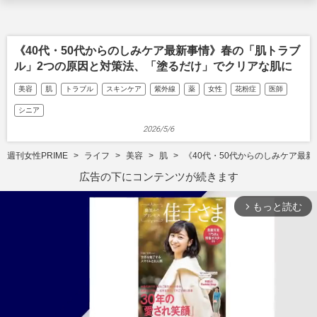
《40代・50代からのしみケア最新事情》春の「肌トラブ
ル」2つの原因と対策法、「塗るだけ」でクリアな肌に
美容
肌
トラブル
スキンケア
紫外線
薬
女性
花粉症
医師
シニア
2026/5/6
週刊女性PRIME
ライフ
美容
肌
《40代・50代からのしみケア最
広告の下にコンテンツが続きます
もっと読む
arrow_forward_ios