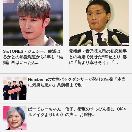
SixTONES・ジェシー、綾瀬は
元横綱・貴乃花光司の初恋相手
るかとの熱愛報道から2年も「結
との再婚で見せた“幸せ太り”姿
婚計画はいったん...
に「昔より幸せそう」「...
Number_iの女性バックダンサーが怒りの告発「本当
に気持ち悪い」共演者まで攻...
ぱーてぃーちゃん・信子、衝撃のすっぴん姿に《ギャ
ルメイクよりいい》の声…“お嬢様...