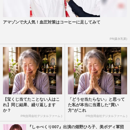
アマゾンで大人気！血圧対策はコーヒーに足してみて
PR(森永乳業)
【宝くじ当てたことない人はこ
「どうせ当たらない」と思って
れ】同じ結果、繰り返します
た私が本当に当選した“買い
か？
方”がこれ
PR(合同会社デジタルファーム )
PR(合同会社デジタルファーム )
『しゃべくり007』出演の畑野ひろ子、美ボディ軍団