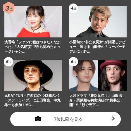
浅香唯「ファンに嘘はつきたくなか
小栗旬の“非公表長女”が顔隠しデビ
った」“人気絶頂”で自ら認めたミュ
ュー、透ける山田優の「スーパーモ
ージシャン…
デルに」野…
元KAT-TUN・赤西仁の〈42歳のバ
大河ドラマ『豊臣兄弟！』山田涼
ースデーライブ〉に上田竜也、中丸
介・栗原類ら初出演組の“扮装公
雄一も参加！MC…
開”で「顔で天下…
7位以降を見る