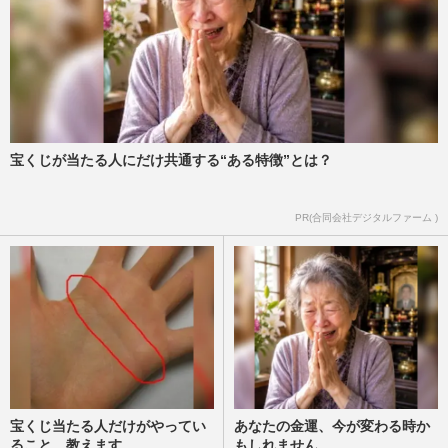
血管の名医が教える“ずぼらストレッチ”で
「美肌や薄毛予防も期待」座ったまま1日5
分で始めるケア法
週刊女性2026年4月28日・5月5日号
2026/4/26
宝くじが当たる人にだけ共通する“ある特徴”とは？
【せいろダイエット】たんぽぽ・川村エミ
コも1か月8.5キロ減！フォロワー24万人の
OLが教える“簡単レシピ”…
PR(合同会社デジタルファーム )
週刊女性2026年4月21日号
2026/4/26
宝くじ当たる人だけがやってい
あなたの金運、今が変わる時か
ること、教えます
もしれません