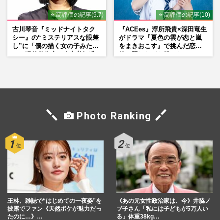
⭐ 高評価の記事(9.7)
⭐ 高評価の記事(10)
古川琴音『ミッドナイトタク
『ACEes』浮所飛貴×深田竜生
シー』の“ミステリアスな眼差
がドラマ『夏色の雲が恋と嵐
し”に「僕の描く女の子みた
をまきおこす』で挑んだ恋人
い」現代美術家・奈良美智氏
役、照れながら挑んだキュン
もSNSで“公認”
シーン秘話
Photo Ranking
王林、雑誌で“はじめての一夜姿”を
《あの元女性政治家は、今》井脇ノ
披露でファン《天然ボケが魅力だっ
ブ子さん「私には子どもが5万人い
たのに…》…
る」体重38kg…