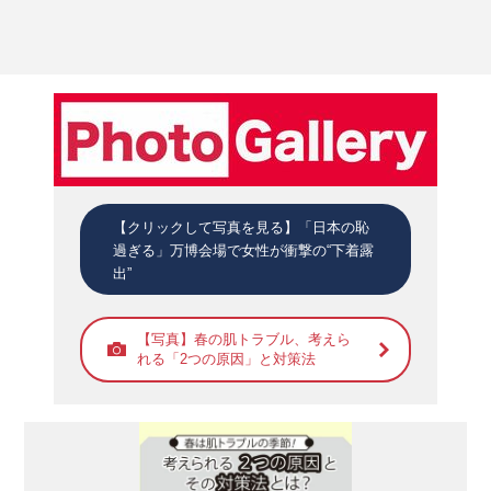
【クリックして写真を見る】「日本の恥
過ぎる」万博会場で女性が衝撃の“下着露
出”
【写真】春の肌トラブル、考えら
れる「2つの原因」と対策法