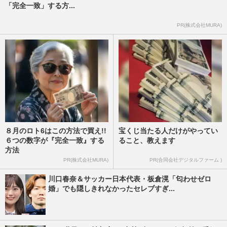
「完全一致」する方...
PR(株式会社MURA)
８月のロト6はこの方法で買え!!
宝くじ当たる人だけがやってい
６つの数字が『完全一致』する
ること、教えます
方法
PR(株式会社MURA)
PR(合同会社デジタルファーム )
川口春奈＆サッカー日本代表・板倉滉「匂わせゼロ
婚」でも隠しきれなかったセレブすぎ...