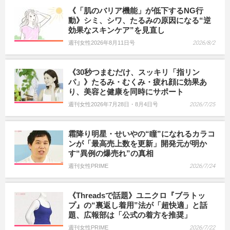
《「肌のバリア機能」が低下するNG行
動》シミ、シワ、たるみの原因になる“逆
効果なスキンケア”を見直し
週刊女性2026年8月11日号
2026/8/2
《30秒つまむだけ、スッキリ「指リン
パ」》たるみ・むくみ・疲れ顔に効果あ
り、美容と健康を同時にサポート
週刊女性2026年7月28日・8月4日号
2026/7/25
霜降り明星・せいやの“瞳”になれるカラコ
ンが「最高売上数を更新」開発元が明か
す“異例の爆売れ”の真相
週刊女性PRIME
2026/7/24
《Threadsで話題》ユニクロ『ブラトッ
プ』の“裏返し着用”法が「超快適」と話
題、広報部は「公式の着方を推奨」
週刊女性PRIME
2026/7/22