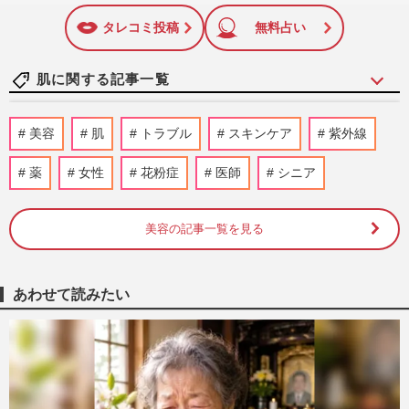
に追加
タレコミ投稿
無料占い
肌に関する記事一覧
《「肌のバリア機能」が低下するNG行
美容
肌
トラブル
スキンケア
紫外線
動》シミ、シワ、たるみの原因になる“逆
効果なスキンケア”を見直し
薬
女性
花粉症
医師
シニア
週刊女性2026年8月11日号
2026/8/2
美容の記事一覧を見る
《女子バレーネーションズリーグ》キャプ
テン・石川真佑らの「毛穴はどこ？」選手
たちの“美肌”と激しく動…
週刊女性PRIME
2026/7/22
あわせて読みたい
シミやたるみ、太りやすい体質だって改
善！名医が教える『肌・髪・身体・心』を
キレイに作りかえる“8つの…
週刊女性2026年5月12日・19日号
2026/5/5