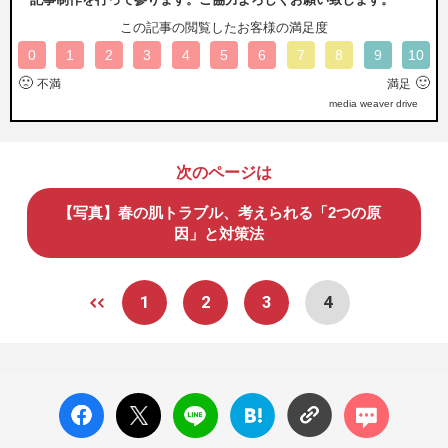
この記事の閲覧したお客様の満足度
0
1
2
3
4
5
6
7
8
9
10
🙁
🙂
不満
満足
media weaver drive
次のページは
【写真】春の肌トラブル、考えられる「2つの原
因」と対策法
1
2
3
4
facebo
X ポス
LINE
はてな
コメン
ok い
ト
ブック
ト
いね
マーク