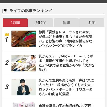
ライフの記事ランキング
1時間
24時間
週間
月間
静岡『炭焼きレストランさわやか』
が値上げを発表するも「まだ全然安
い」と歓迎の声、消費者が揺らがな
い“ハンバーグ”のブランド力
乳がんステージ4のYouTuberミミポ
ポ「腫瘍が皮膚から飛び出してき
た」34歳で余命宣告から5年「大きな
学び」
乳がんで左胸を失うも第一声は“気に
入った！”「根拠がなくても大丈夫」
ロックバンドボーカル・ミワユータ
さんの前向き闘病記
市議会議員の平均年収は約700万円！