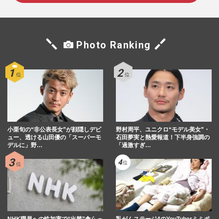
Photo Ranking
小栗旬の“非公表長女”が顔隠しデビ
野村周平、ユニクロ“モデル美女”・
ュー、透ける山田優の「スーパーモ
石田夢実と熱愛報道！下半身強調の
デルに」野…
「過激すぎ…
NHK職員への性加害で“出禁”食らっ
乳がんステージ4のYouTuberミミポ