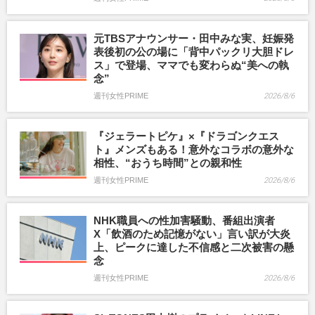
元TBSアナウンサー・田中みな実、妊娠発
表後初の公の場に「背中パックリ大胆ドレ
ス」で登場、ママでも変わらぬ“美への執
念”
週刊女性PRIME
2026/8/6
『ジェラートピケ』×『ドラゴンクエス
ト』メンズもある！意外なコラボの意外な
相性、“おうち時間”との親和性
週刊女性PRIME
2026/8/6
NHK職員への性加害騒動、番組出演者
X「飲酒のため記憶がない」言い訳が大炎
上、ピークに達した不信感と二次被害の懸
念
週刊女性PRIME
2026/8/6