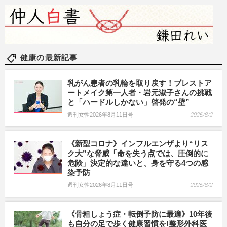
健康の最新記事
乳がん患者の乳輪を取り戻す！ブレストア
ートメイク第一人者・岩元淑子さんの挑戦
と「ハードルしかない」啓発の“壁”
週刊女性2026年8月11日号
2026/8/2
《新型コロナ》インフルエンザより“リス
ク大”な脅威「命を失う点では、圧倒的に
危険」決定的な違いと、身を守る4つの感
染予防
週刊女性2026年8月11日号
2026/8/2
《骨粗しょう症・転倒予防に最適》10年後
も自分の足で歩く健康習慣を!整形外科医