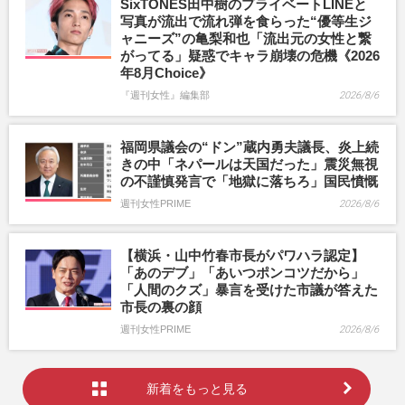
SixTONES田中樹のプライベートLINEと
写真が流出で流れ弾を食らった“優等生ジ
ャニーズ”の亀梨和也「流出元の女性と繋
がってる」疑惑でキャラ崩壊の危機《2026
年8月Choice》
『週刊女性』編集部
2026/8/6
福岡県議会の“ドン”蔵内勇夫議長、炎上続
きの中「ネパールは天国だった」震災無視
の不謹慎発言で「地獄に落ちろ」国民憤慨
週刊女性PRIME
2026/8/6
【横浜・山中竹春市長がパワハラ認定】
「あのデブ」「あいつポンコツだから」
「人間のクズ」暴言を受けた市議が答えた
市長の裏の顔
週刊女性PRIME
2026/8/6
新着をもっと見る