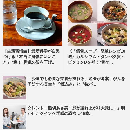
【生活習慣編】最新科学が白黒
《「鍛骨スープ」簡単レシピ10
つける「本当に身体にいいこ
選》カルシウム・タンパク質・
と」7選！“睡眠の質を下げ...
ビタミンDを補う“骨ケ...
「少量でも必要な栄養が摂れる」名医が考案！がんを
予防する長生き『煮込み』と『抗が...
タレント・熊切あさ美「顔が腫れ上がり大変に…」明
かしたクインケ浮腫の恐怖…46歳...