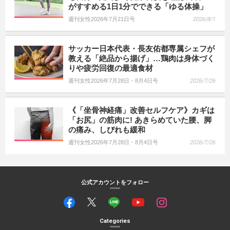
がすすめる1日1分でできる「ゆる体操」
週刊女性2026年7月21日号
2026/8/1
サッカー日本代表・長友佑都専属シェフが
教える「絶品から揚げ」…鶏肉は身体づく
りや疲労回復の最適食材
週刊女性2026年7月28日・8月4日号
2026/7/26
《「坐骨神経痛」改善セルフケア》カギは
「お尻」の筋肉に! あきらめていた腰、脚
の痛み、しびれも緩和
週刊女性2026年7月28日・8月4日号
2026/7/26
公式アカウントをフォロー
Categories