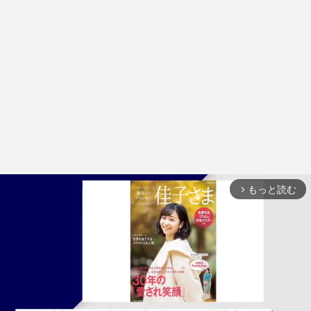
もっと読む
arrow_forward_ios