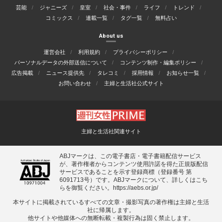
芸能
ジャニーズ
皇室
社会・事件
ライフ
トレンド
コミックス
連載一覧
タグ一覧
無料占い
About us
運営会社
利用規約
プライバシーポリシー
パーソナルデータの外部送信について
コンテンツ制作・編集ポリシー
広告掲載
ニュース提供先
タレコミ
採用情報
お知らせ一覧
お問い合わせ
主婦と生活社公式サイト
主婦と生活社関連サイト
ABJマークは、この電子書店・電子書籍配信サービス
が、著作権者からコンテンツ使用許諾を得た正規版配信
サービスであることを示す登録商標（登録番号 第
6091713号）です。ABJマークについて、詳しくはこち
らを御覧ください。
https://aebs.or.jp/
本サイトに掲載されているすべての⽂章・撮影写真の著作権は主婦と⽣活
社に帰属します。
他サイトや他媒体への無断転載・複製⾏為は固く禁⽌します。