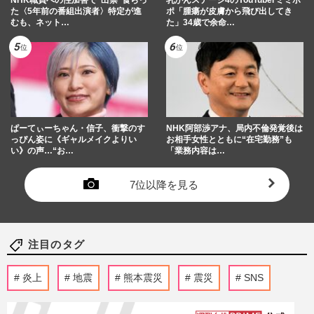
た〈5年前の番組出演者〉特定が進
ポ「腫瘍が皮膚から飛び出してき
むも、ネット…
た」34歳で余命…
ぱーてぃーちゃん・信子、衝撃のす
NHK阿部渉アナ、局内不倫発覚後は
っぴん姿に《ギャルメイクよりい
お相手女性とともに“在宅勤務”も
い》の声…“お…
「業務内容は…
7位以降を見る
注目のタグ
炎上
地震
熊本震災
震災
SNS