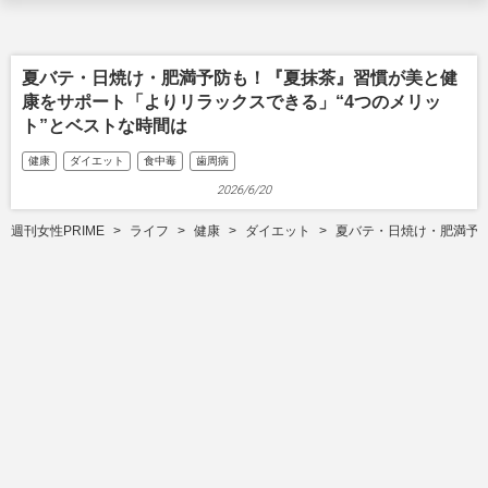
夏バテ・日焼け・肥満予防も！『夏抹茶』習慣が美と健
康をサポート「よりリラックスできる」“4つのメリッ
ト”とベストな時間は
健康
ダイエット
食中毒
歯周病
2026/6/20
週刊女性PRIME
ライフ
健康
ダイエット
夏バテ・日焼け・肥満予防