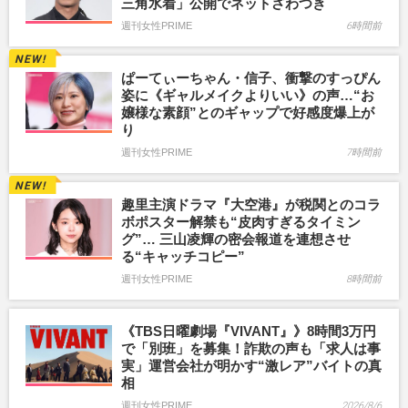
三角水着」公開でネットざわつき
週刊女性PRIME
6時間前
ぱーてぃーちゃん・信子、衝撃のすっぴん
姿に《ギャルメイクよりいい》の声…“お
嬢様な素顔”とのギャップで好感度爆上が
り
週刊女性PRIME
7時間前
趣里主演ドラマ『大空港』が税関とのコラ
ボポスター解禁も“皮肉すぎるタイミン
グ”… 三山凌輝の密会報道を連想させ
る“キャッチコピー”
週刊女性PRIME
8時間前
《TBS日曜劇場『VIVANT』》8時間3万円
で「別班」を募集！詐欺の声も「求人は事
実」運営会社が明かす“激レア”バイトの真
相
週刊女性PRIME
2026/8/6