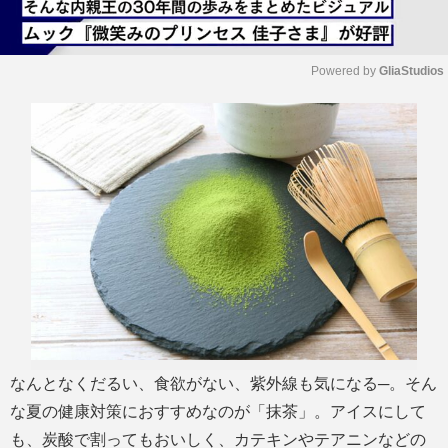
Powered by 
GliaStudios
M
u
t
e
なんとなくだるい、食欲がない、紫外線も気になる─。そん
な夏の健康対策におすすめなのが「抹茶」。アイスにして
も、炭酸で割ってもおいしく、カテキンやテアニンなどの