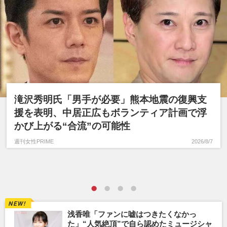
滝沢秀明氏「男手が必要」熊本地震の復興支
援を表明、中居正広もボランティア計画で浮
かび上がる“合流”の可能性
週刊女性PRIME
2026/8/7
浅香唯「ファンに嘘はつきたくなかっ
た」“人気絶頂”で自ら認めたミュージシャ