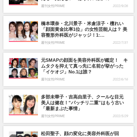
週刊女性PRIME
2022/9/26
橋本環奈・北川景子・米倉涼子・檀れい
「顔面黄金比率1位」の女性芸能人は？ 美
容整形外科医がジャッジ！1:…
週刊女性PRIME
2022/7/31
元SMAPの顔面を美容外科医が鑑定！ キ
ムタクを抑えて真っ先に名前が挙がった
「イケオジ」No.1は誰？
週刊女性PRIME
2022/6/16
多部未華子・吉高由里子、クールな目元
美人は健在！“パッチリ二重”はもう古い
「最新まぶた事情」
週刊女性PRIME
2022/5/29
松田聖子、顔の変化に美容外科医が回