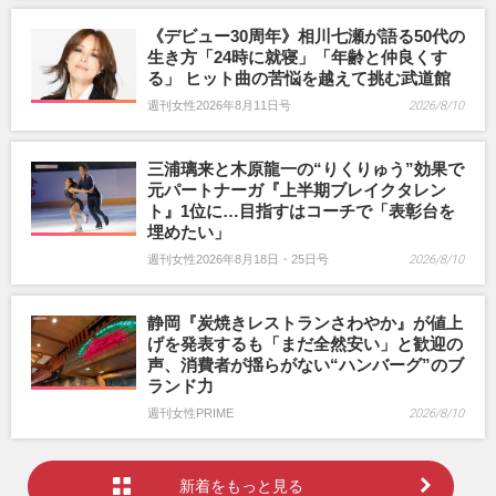
《デビュー30周年》相川七瀬が語る50代の
生き方「24時に就寝」「年齢と仲良くす
る」 ヒット曲の苦悩を越えて挑む武道館
週刊女性2026年8月11日号
2026/8/10
三浦璃来と木原龍一の“りくりゅう”効果で
元パートナーガ『上半期ブレイクタレン
ト』1位に…目指すはコーチで「表彰台を
埋めたい」
週刊女性2026年8月18日・25日号
2026/8/10
静岡『炭焼きレストランさわやか』が値上
げを発表するも「まだ全然安い」と歓迎の
声、消費者が揺らがない“ハンバーグ”のブ
ランド力
週刊女性PRIME
2026/8/10
新着をもっと見る