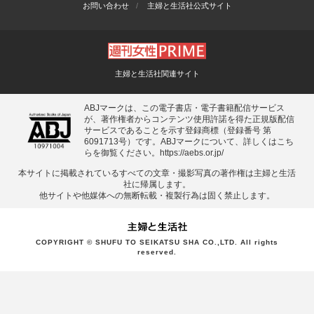
お問い合わせ
主婦と生活社公式サイト
主婦と生活社関連サイト
ABJマークは、この電子書店・電子書籍配信サービス
が、著作権者からコンテンツ使用許諾を得た正規版配信
サービスであることを示す登録商標（登録番号 第
6091713号）です。ABJマークについて、詳しくはこち
らを御覧ください。
https://aebs.or.jp/
本サイトに掲載されているすべての⽂章・撮影写真の著作権は主婦と⽣活
社に帰属します。
他サイトや他媒体への無断転載・複製⾏為は固く禁⽌します。
COPYRIGHT © SHUFU TO SEIKATSU SHA CO.,LTD. All rights
reserved.