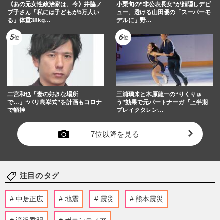
《あの元女性政治家は、今》井脇ノ
小栗旬の“非公表長女”が顔隠しデビ
ブ子さん「私には子どもが5万人い
ュー、透ける山田優の「スーパーモ
る」体重38kg…
デルに」野…
二宮和也「妻の好きな場所
三浦璃来と木原龍一の“りくりゅ
で…」“バリ島挙式”を計画もコロナ
う”効果で元パートナーガ『上半期
で頓挫
ブレイクタレン…
7位以降を見る
注目のタグ
中居正広
地震
震災
熊本震災