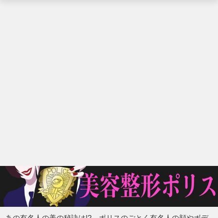
あの有名人の美の秘訣は!? ポリスのごとく有名人の顔やボデ