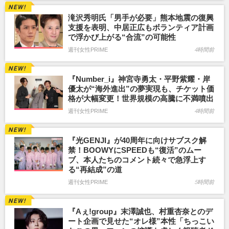
滝沢秀明氏「男手が必要」熊本地震の復興
支援を表明、中居正広もボランティア計画
で浮かび上がる“合流”の可能性
週刊女性PRIME
4時間前
『Number_i』神宮寺勇太・平野紫耀・岸
優太が“海外進出”の夢実現も、チケット価
格が大幅変更！世界規模の高騰に不満噴出
週刊女性PRIME
4時間前
『光GENJI』が40周年に向けサブスク解
禁！BOOWYにSPEEDも“復活”のムー
ブ、本人たちのコメント続々で急浮上す
る“再結成”の道
週刊女性PRIME
5時間前
『Aぇ!group』末澤誠也、村重杏奈とのデ
ート企画で見せた“オレ様”本性「ちっこい