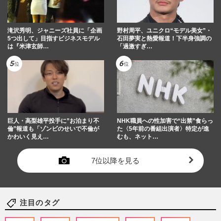
滝沢秀明、ジャニーズ社員に「企画
野村周平、ユニクロ“モデル美女”・
5つ出して」目指すビジネスモデル
石田夢実と熱愛報道！下半身強調の
は『米津玄師…
「過激すぎ…
巨人・高梨雄平投手に”お泊まり不
NHK職員への性加害で“出禁”食らっ
倫”報道も「ゾンビのせいで不倫が
た〈5年前の番組出演者〉特定が進
かわいく見え…
むも、ネット…
7位以降を見る
注目のタグ