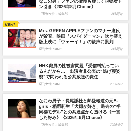
なこの男」ファンの擁護も虚しく視聴者ド
ン引き《2026年8月Choice》
『週刊女性』編集部
5時間前
Mrs. GREEN APPLEファンのマナー違反
が賛否、映画『スパイダーマン』吹き替え
版上映に「ウェーイ！」の歓声に批判
週刊女性PRIME
6時間前
NHK職員の性被害問題「受信料払ってい
るんだから…」出演者非公表の“逃げ腰姿
勢”で問われる公共放送の責任
週刊女性PRIME
2026/8/7
なにわ男子・長尾謙杜と熱愛報道の元E-
girls・稲垣莉生「犬顔が好き」過去の“半
同棲モデル”との共通点から透ける《一貫
した好み》《2026年8月Choice》
『週刊女性』編集部
2026/8/7