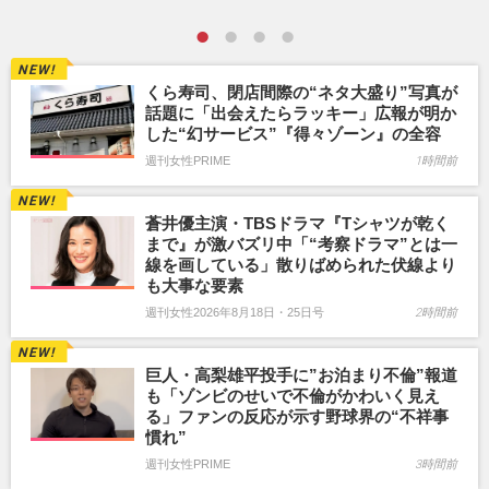
くら寿司、閉店間際の“ネタ大盛り”写真が
話題に「出会えたらラッキー」広報が明か
した“幻サービス”『得々ゾーン』の全容
週刊女性PRIME
1時間前
蒼井優主演・TBSドラマ『Tシャツが乾く
まで』が激バズリ中「“考察ドラマ”とは一
線を画している」散りばめられた伏線より
も大事な要素
週刊女性2026年8月18日・25日号
2時間前
巨人・高梨雄平投手に”お泊まり不倫”報道
も「ゾンビのせいで不倫がかわいく見え
る」ファンの反応が示す野球界の“不祥事
慣れ”
週刊女性PRIME
3時間前