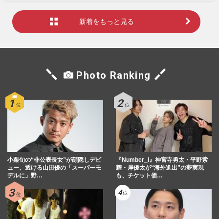
新着をもっと見る
Photo Ranking
小栗旬の“非公表長女”が顔隠しデビ
『Number_i』神宮寺勇太・平野紫
ュー、透ける山田優の「スーパーモ
耀・岸優太が“海外進出”の夢実現
デルに」野…
も、チケット価…