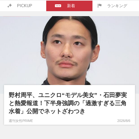
PICKUP
新着
ランキング
野村周平、ユニクロ“モデル美女”・石田夢実
と熱愛報道！下半身強調の「過激すぎる三角
水着」公開でネットざわつき
週刊女性PRIME
2026/8/6