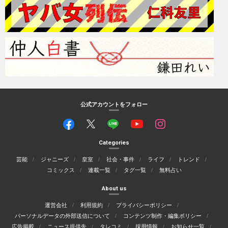
公式アカウントをフォロー
Categories
芸能
ジャニーズ
皇室
社会・事件
ライフ
トレンド
コミックス
連載一覧
タグ一覧
無料占い
About us
運営会社
利用規約
プライバシーポリシー
パーソナルデータの外部送信について
コンテンツ制作・編集ポリシー
広告掲載
ニュース提供先
タレコミ
採用情報
お知らせ一覧