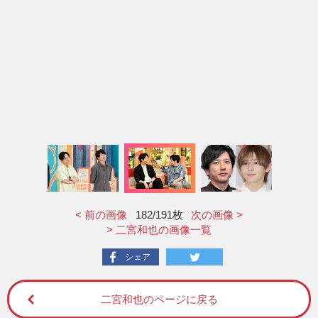
< 前の画像
182
/191枚
次の画像 >
> 二宮和也の画像一覧
シェア
二宮和也のページに戻る