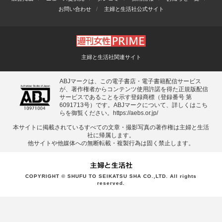
お問い合わせ
主婦と生活社公式サイト
主婦と生活社関連サイト
ABJマークは、この電子書店・電子書籍配信サービス
が、著作権者からコンテンツ使用許諾を得た正規版配信
サービスであることを示す登録商標（登録番号 第
6091713号）です。ABJマークについて、詳しくはこち
らを御覧ください。
https://aebs.or.jp/
本サイトに掲載されているすべての⽂章・撮影写真の著作権は主婦と⽣活
社に帰属します。
他サイトや他媒体への無断転載・複製⾏為は固く禁⽌します。
COPYRIGHT © SHUFU TO SEIKATSU SHA CO.,LTD. All rights
reserved.