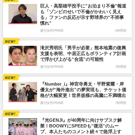
巨人・高梨雄平投手に”お泊まり不倫”報道
も「ゾンビのせいで不倫がかわいく見え
る」ファンの反応が示す野球界の“不祥事
慣れ”
週刊女性PRIME
6時間前
滝沢秀明氏「男手が必要」熊本地震の復興
支援を表明、中居正広もボランティア計画
で浮かび上がる“合流”の可能性
週刊女性PRIME
7時間前
『Number_i』神宮寺勇太・平野紫耀・岸
優太が“海外進出”の夢実現も、チケット価
格が大幅変更！世界規模の高騰に不満噴出
週刊女性PRIME
7時間前
『光GENJI』が40周年に向けサブスク解
禁！BOOWYにSPEEDも“復活”のムー
ブ、本人たちのコメント続々で急浮上す