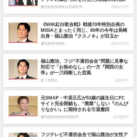
週刊女性2025年11月25日号
2025/11/15
《NHK紅白歌合戦》戦後70年特別企画の
MISIAとまったく同じ、80年の今年は長崎
出身・福山雅治『クスノキ』が目玉か
週刊女性PRIME
2025/10/19
福山雅治、フジ“不適切会合”問題に見事な
対応で「お咎めなし」の一方『関西の女
帝』が一刀両断した芸風
佐々木博之
2025/9/1
元SMAP・中居正広が53歳の誕生日にFC
サイト完全閉鎖も、“廃業”しない『のんび
りなかい』に期待される引退撤回
週刊女性2025年9月9日号
2025/8/27
フジテレビ不適切会合で福山雅治が女性ア