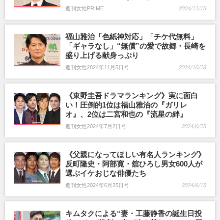
週刊女性PRIME
2024/12/15
福山雅治「色紙神対応」「チケ代無料」
「ギャラなし」“無償”の愛で故郷・長崎を
盛り上げる献身っぷり
週刊女性2024年11月5日号
2024/10/23
《東野圭吾ドラマランキング》実に面白
い！圧倒的1位は福山雅治の『ガリレ
オ』、2位は二宮和也の『流星の絆』
週刊女性2024年7月2日号
2024/6/25
《父親になってほしい有名人ランキング》
反町隆史・阿部寛・舘ひろし男女600人が
選ぶイケおじな俳優たち
週刊女性2024年6月25日号
2024/6/15
キムタクによる“妻・工藤静香の誕生日投