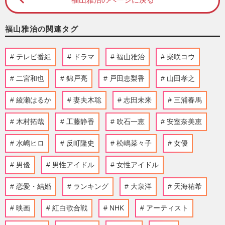
福山雅治の関連タグ
テレビ番組
ドラマ
福山雅治
柴咲コウ
二宮和也
錦戸亮
戸田恵梨香
山田孝之
綾瀬はるか
妻夫木聡
志田未来
三浦春馬
木村拓哉
工藤静香
吹石一恵
安室奈美恵
水嶋ヒロ
反町隆史
松嶋菜々子
女優
男優
男性アイドル
女性アイドル
恋愛・結婚
ランキング
大泉洋
天海祐希
映画
紅白歌合戦
NHK
アーティスト