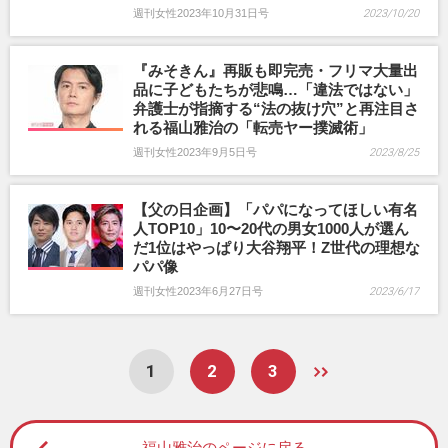
週刊女性2023年10月31日号
2023/10/20
『みそきん』再販も即完売・フリマ大量出
品に子どもたちが悲鳴…「違法ではない」
弁護士が指摘する“法の抜け穴”と再注目さ
れる福山雅治の「転売ヤー撲滅術」
週刊女性2023年9月5日号
2023/8/25
【父の日企画】「パパになってほしい有名
人TOP10」10〜20代の男女1000人が選ん
だ1位はやっぱり大谷翔平！Z世代の理想な
パパ像
週刊女性2023年6月27日号
2023/6/17
1
2
3
福山雅治のページに戻る