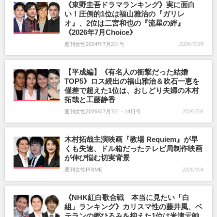
《東野圭吾ドラマランキング》実に面白
い！圧倒的1位は福山雅治の『ガリレ
オ』、2位は二宮和也の『流星の絆』
《2026年7月Choice》
週刊女性2024年7月2日号
2026/7/29
【平成編】《有名人の衝撃だった結婚
TOP5》ロス続出の福山雅治＆吹石一恵を
僅差で超えた1位は、おしどり夫婦の木村
拓哉と工藤静香
週刊女性2026年7月7日・14日号
2026/7/6
木村拓哉主演映画『教場 Requiem』が早
くも失速、ドル箱だったテレビ局制作映画
が伸び悩む切実背景
週刊女性PRIME
2026/3/4
《NHK紅白歌合戦 本当に見たい「白
組」ランキング》カリスマ性の藤井風、ベ
テランの郷ひろみを抑えた1位は米津元帥