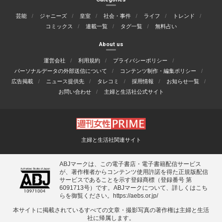
芸能
ジャニーズ
皇室
社会・事件
ライフ
トレンド
コミックス
連載一覧
タグ一覧
無料占い
About us
運営会社
利用規約
プライバシーポリシー
パーソナルデータの外部送信について
コンテンツ制作・編集ポリシー
広告掲載
ニュース提供先
タレコミ
採用情報
お知らせ一覧
お問い合わせ
主婦と生活社公式サイト
主婦と生活社関連サイト
ABJマークは、この電子書店・電子書籍配信サービス
が、著作権者からコンテンツ使用許諾を得た正規版配信
サービスであることを示す登録商標（登録番号 第
6091713号）です。ABJマークについて、詳しくはこち
らを御覧ください。
https://aebs.or.jp/
本サイトに掲載されているすべての⽂章・撮影写真の著作権は主婦と⽣活
社に帰属します。