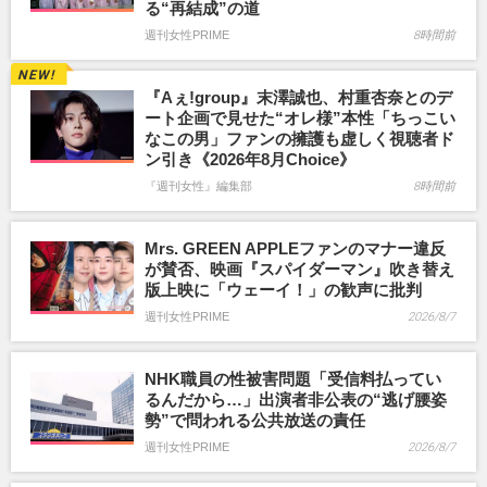
る“再結成”の道
週刊女性PRIME
8時間前
『Aぇ!group』末澤誠也、村重杏奈とのデ
ート企画で見せた“オレ様”本性「ちっこい
なこの男」ファンの擁護も虚しく視聴者ド
ン引き《2026年8月Choice》
『週刊女性』編集部
8時間前
Mrs. GREEN APPLEファンのマナー違反
が賛否、映画『スパイダーマン』吹き替え
版上映に「ウェーイ！」の歓声に批判
週刊女性PRIME
2026/8/7
NHK職員の性被害問題「受信料払ってい
るんだから…」出演者非公表の“逃げ腰姿
勢”で問われる公共放送の責任
週刊女性PRIME
2026/8/7