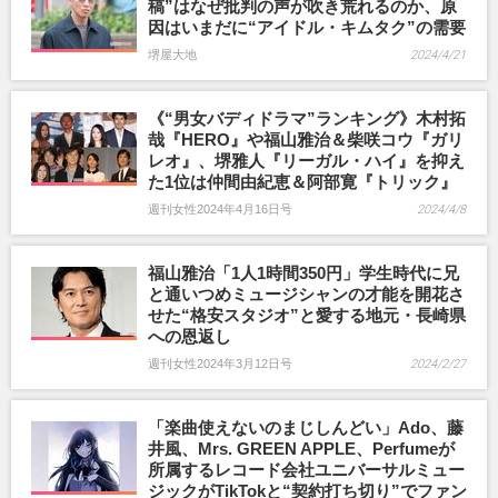
稿”はなぜ批判の声が吹き荒れるのか、原
因はいまだに“アイドル・キムタク”の需要
堺屋大地
2024/4/21
《“男女バディドラマ”ランキング》木村拓
哉『HERO』や福山雅治＆柴咲コウ『ガリ
レオ』、堺雅人『リーガル・ハイ』を抑え
た1位は仲間由紀恵＆阿部寛『トリック』
週刊女性2024年4月16日号
2024/4/8
福山雅治「1人1時間350円」学生時代に兄
と通いつめミュージシャンの才能を開花さ
せた“格安スタジオ”と愛する地元・長崎県
への恩返し
週刊女性2024年3月12日号
2024/2/27
「楽曲使えないのまじしんどい」Ado、藤
井風、Mrs. GREEN APPLE、Perfumeが
所属するレコード会社ユニバーサルミュー
ジックがTikTokと“契約打ち切り”でファン