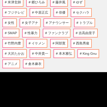
米津玄師
郷ひろみ
藤井風
ゆず
フジテレビ
中居正広
俳優
セクハラ
女性
女子アナ
アナウンサー
トラブル
SMAP
性暴力
ファンクラブ
吉高由里子
竹野内豊
イケメン
阿部寛
西島秀俊
大沢たかお
中井貴一
本木雅弘
King Gnu
アニメ
倉木麻衣