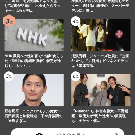
くら寿司、閉店間際の“ネタ大盛
小栗旬の“非公表長女”が顔隠しデビ
り”写真が話題に「出会えたらラッ
ュー、透ける山田優の「スーパーモ
キー」広報が明…
デルに」野…
NHK職員への性加害で“出禁”食らっ
滝沢秀明、ジャニーズ社員に「企画
た〈5年前の番組出演者〉特定が進
5つ出して」目指すビジネスモデル
むも、ネット…
は『米津玄師…
野村周平、ユニクロ“モデル美女”・
『Number_i』神宮寺勇太・平野紫
石田夢実と熱愛報道！下半身強調の
耀・岸優太が“海外進出”の夢実現
「過激すぎ…
も、チケット価…