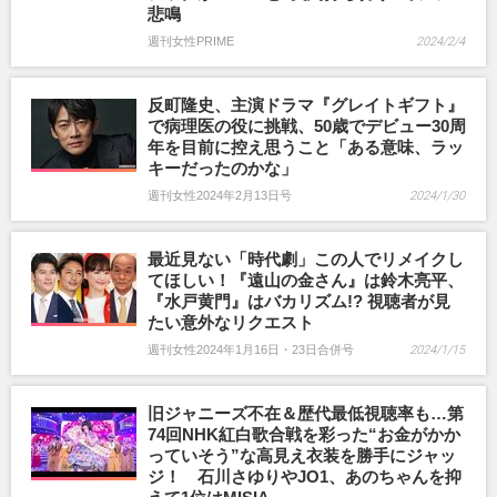
悲鳴
週刊女性PRIME
2024/2/4
反町隆史、主演ドラマ『グレイトギフト』
で病理医の役に挑戦、50歳でデビュー30周
年を目前に控え思うこと「ある意味、ラッ
キーだったのかな」
週刊女性2024年2月13日号
2024/1/30
最近見ない「時代劇」この人でリメイクし
てほしい！『遠山の金さん』は鈴木亮平、
『水戸黄門』はバカリズム!? 視聴者が見
たい意外なリクエスト
週刊女性2024年1月16日・23日合併号
2024/1/15
旧ジャニーズ不在＆歴代最低視聴率も…第
74回NHK紅白歌合戦を彩った“お金がかか
っていそう”な高見え衣装を勝手にジャッ
ジ！ 石川さゆりやJO1、あのちゃんを抑