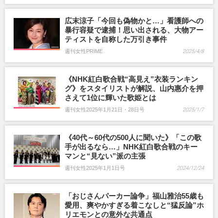
広末涼子「今回も偽物かと…」看護師への
暴行容疑で逮捕！思い出される、大物アー
ティストを自称した万引き事件
週刊女性PRIME
2025/4/8
《NHK紅白歌合戦“高見え”衣装ランキン
グ》をスタイリストが解説、山内惠介を押
さえて1位に輝いた歌姫とは
週刊女性2025年1月21日・28日号
2025/1/7
《40代～60代の500人に聞いた》「この歌
手が出るなら…」NHK紅白歌合戦のキー
マンと“見ない”派の主張
週刊女性2025年1月1日号
2024/12/24
「おじさんパーカー論争」福山雅治55歳も
愛用、爽やかすぎる着こなしと“猛反論”ホ
リエモンとの意外な共通点