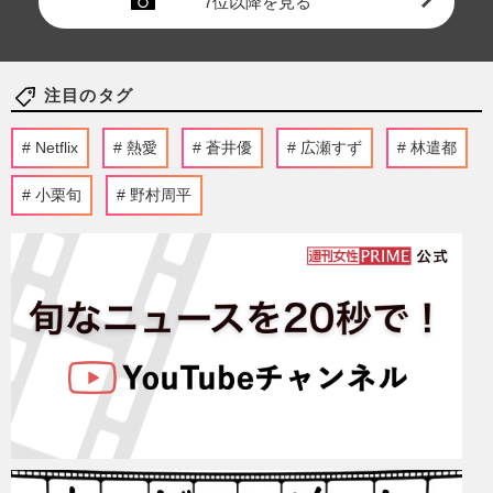
7位以降を見る
注目のタグ
Netflix
熱愛
蒼井優
広瀬すず
林遣都
小栗旬
野村周平