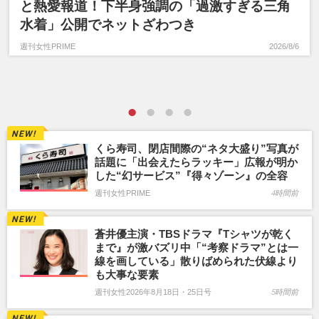
と熱愛報道！下半身強調の「過激すぎる三角
水着」公開でネットざわつき
週刊女性PRIME
2026/8/6
くら寿司、閉店間際の“ネタ大盛り”写真が
話題に「出会えたらラッキー」広報が明か
した“幻サービス”『得々ゾーン』の全容
週刊女性PRIME
4時間前
蒼井優主演・TBSドラマ『Tシャツが乾く
まで』が激バズリ中「“考察ドラマ”とは一
線を画している」散りばめられた伏線より
も大事な要素
週刊女性2026年8月18日・25日号
5時間前