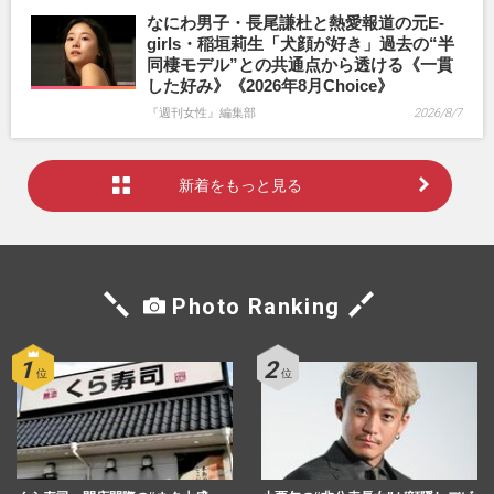
なにわ男子・長尾謙杜と熱愛報道の元E-
girls・稲垣莉生「犬顔が好き」過去の“半
同棲モデル”との共通点から透ける《一貫
した好み》《2026年8月Choice》
『週刊女性』編集部
2026/8/7
新着をもっと見る
Photo Ranking