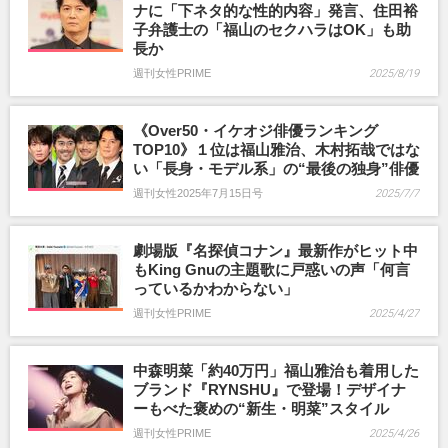
ナに「下ネタ的な性的内容」発言、住田裕
子弁護士の「福山のセクハラはOK」も助
長か
週刊女性PRIME
2025/8/19
《Over50・イケオジ俳優ランキング
TOP10》１位は福山雅治、木村拓哉ではな
い「長身・モデル系」の“最後の独身”俳優
週刊女性2025年7月15日号
2025/7/7
劇場版『名探偵コナン』最新作がヒット中
もKing Gnuの主題歌に戸惑いの声「何言
っているかわからない」
週刊女性PRIME
2025/4/27
中森明菜「約40万円」福山雅治も着用した
ブランド『RYNSHU』で登場！デザイナ
ーもべた褒めの“新生・明菜”スタイル
週刊女性PRIME
2025/4/26