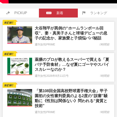
PICKUP
新着
ランキング
大谷翔平が異例の“ホームランボール回
収”、妻・真美子さんと球場デビューの息
子の記念か、家族愛と子煩悩パパ秘話
週刊女性PRIME
0時間前
薬膳のプロが教えるスーパーで買える「夏
バテ予防食材」…なぜ夏にゴーヤやスパイ
スカレーなのか？
週刊女性2026年8月11日号
1時間前
「第108回全国高校野球選手権大会」甲子
園初の女性審判委員のよる2度の“誤審”騒
動に《性別は関係ない》問われる“資質と
技術”
週刊女性PRIME
1時間前