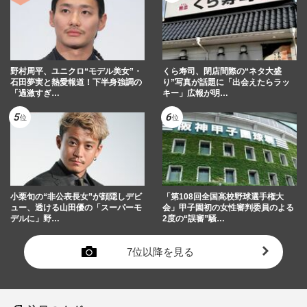
野村周平、ユニクロ“モデル美女”・
くら寿司、閉店間際の“ネタ大盛
石田夢実と熱愛報道！下半身強調の
り”写真が話題に「出会えたらラッ
「過激すぎ…
キー」広報が明…
小栗旬の“非公表長女”が顔隠しデビ
「第108回全国高校野球選手権大
ュー、透ける山田優の「スーパーモ
会」甲子園初の女性審判委員のよる
デルに」野…
2度の“誤審”騒…
7位以降を見る