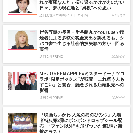
れが宝塚なんだ」振り返るかけがえのない
日々、夢の現在地と“男役”への思い
週刊女性2026年8月18日・25日号
2026/8/8
岸谷五朗の長男・岸谷蘭丸がYouTubeで喫
煙者による多額の税金支出を訴えるも、タ
バコ害で生じる社会的損失額の方が上回る
実情
週刊女性PRIME
2026/8/8
Mrs. GREEN APPLE×ミスタードーナツコ
ラボ“限定ボックス”が転売「これ買う人も
すごい」と賛否、懸念される店頭販売への
影響
週刊女性PRIME
2026/8/8
『映画ちいかわ 人魚の島のひみつ』入場
者特典第2弾にボンボンドロップシール配
布、“ファン以外”も飛びついた第1弾と衝
撃のラスト