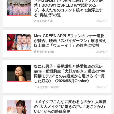
『光GENJI』が40周年に向けサブスク解
禁！BOOWYにSPEEDも“復活”のムー
ブ、本人たちのコメント続々で急浮上す
る“再結成”の道
週刊女性PRIME
2026/8/7
Mrs. GREEN APPLEファンのマナー違反
が賛否、映画『スパイダーマン』吹き替え
版上映に「ウェーイ！」の歓声に批判
週刊女性PRIME
2026/8/7
なにわ男子・長尾謙杜と熱愛報道の元E-
girls・稲垣莉生「犬顔が好き」過去の“半
同棲モデル”との共通点から透ける《一貫
した好み》《2026年8月Choice》
『週刊女性』編集部
2026/8/7
《メイクでこんなに変わるものか》大塚愛
の“大人メイク”に驚きの声…“あざとかわ
いい”からの路線変更