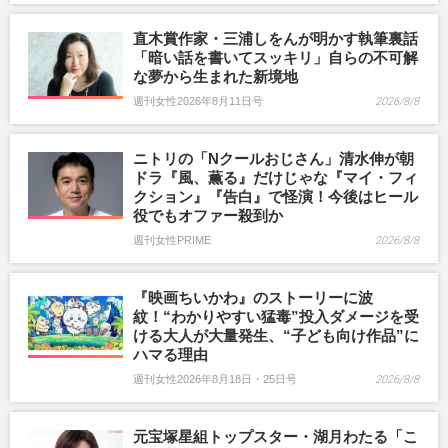
直木賞作家・三浦しをんが明かす執筆裏話
「暗い話を書いてスッキリ」自らの不可解
な夢から生まれた新境地
週刊女性2026年8月11日号
2026/8/8
ニトリの「Nクールおじさん」清水伸が朝
ドラ『風、薫る』だけじゃな『マイ・フィ
クション』『告白』で怪演！今後はヒール
役でもオファー殺到か
週刊女性PRIME
2026/8/8
『映画ちいかわ』のストーリーに波
紋！“わかりやすい猛毒”投入ダメージを受
ける大人が大量発生、“子ども向け作品”に
ハマる理由
週刊女性2026年8月18日・25日号
2026/8/8
元宝塚星組トップスター・湖月わたる「こ