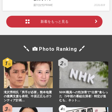
週刊女性PRIME
2026/8/8
新着をもっと見る
Photo Ranking
滝沢秀明氏「男手が必要」熊本地震
NHK職員への性加害で“出禁”食らっ
の復興支援を表明、中居正広もボラ
た〈5年前の番組出演者〉特定が進
ンティア計画…
むも、ネット…