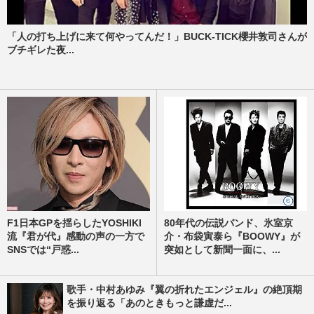
「人の打ち上げに来て何やってんだ！」BUCK-TICK櫻井敦司さんが
ブチギレた夜...
F1日本GPを揺らしたYOSHIKI
80年代の伝説バンド、氷室京
流『君が代』感動の声の一方で
介・布袋寅泰ら『BOOWY』が
SNSでは“戸惑...
突如として新聞一面に、...
歌手・中村あゆみ『翼の折れたエンジェル』の絶頂期
を振り返る「あのときもっと謙虚だ...