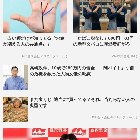
「占い師だけが知ってる〝お金
「たばこ税なし」600円→83円
が増える人の共通点〟」
の新型タバコに喫煙者群がる
PR(合同会社デジタルファーム )
PR(株式会社HAL)
高嶋政伸、19歳で280万円の借金…「闇バイト」寸前
の危機を救った大物女優の叱責...
まだ宝くじ“適当に”買ってる？それ、当たらない人の
典型です
PR(合同会社デジタルファーム )