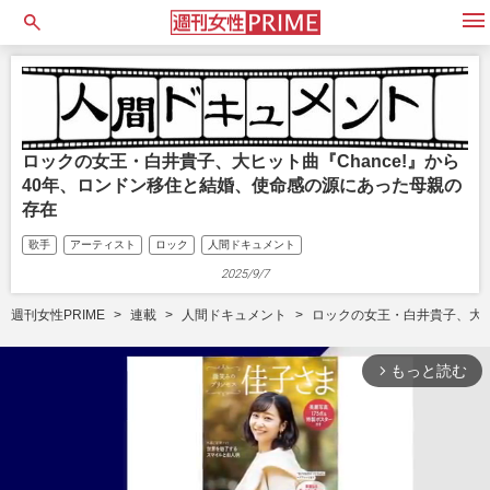
open
ロックの女王・白井貴子、大ヒット曲『Chance!』から
40年、ロンドン移住と結婚、使命感の源にあった母親の
存在
歌手
アーティスト
ロック
人間ドキュメント
2025/9/7
週刊女性PRIME
連載
人間ドキュメント
ロックの女王・白井貴子、大ヒ
もっと読む
arrow_forward_ios