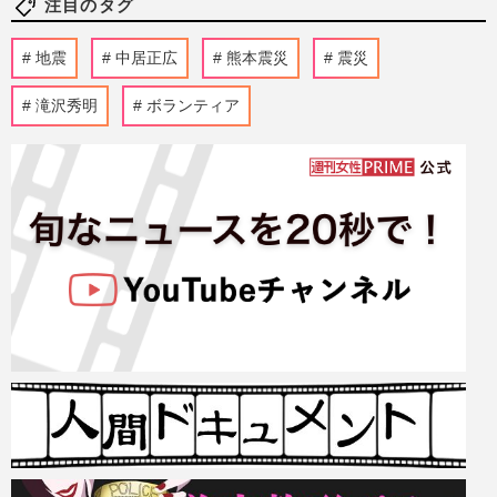
注目のタグ
地震
中居正広
熊本震災
震災
滝沢秀明
ボランティア