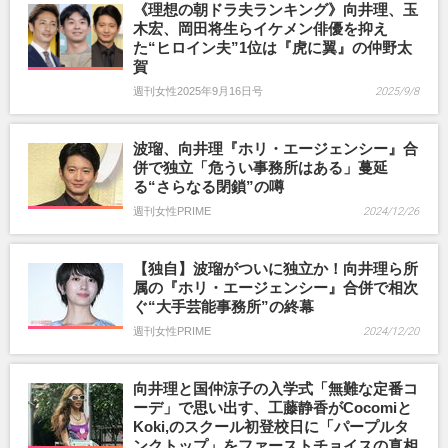
《理想の朝ドラ夫ランキング》向井理、玉
木宏、岡田将生らイケメン俳優を抑え
た“ヒロイン夫”1位は『虎に翼』の仲野太
賀
週刊女性2025年9月16日号
2025/9/8
波瑠、向井理『ホリ・エージェンシー』合
併で独立「危うい事務所はある」蔓延
る“さらなる閉鎖”の噂
週刊女性PRIME
2024/12/26
【独自】波瑠がついに独立か！向井理ら所
属の『ホリ・エージェンシー』合併で相次
ぐ“大手芸能事務所”の終幕
週刊女性PRIME
2024/12/20
向井理と国仲涼子の入学式「無難な定番コ
ーデ」で思い出す、工藤静香がCocomiと
Koki,のスクール初登校日に「パープルタ
ンクトップ」をファーストチョイスの真相