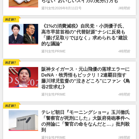
らない”おいしいスイカの見分け方も
週刊女性2026年8月11日号
3時間前
《1%の消費減税》自民党・小渕優子氏、
高市早苗首相の“代替財源”ナシに反発も
「揚げ足取りではなく」求められる“建設
的な議論”
週刊女性PRIME
4時間前
阪神タイガース・元山飛優の落球エラーに
DeNA・牧秀悟もビックリ！2連覇目指す
藤川球児監督の“泣きどころ”にファン《鳥
谷2世求む》
週刊女性PRIME
4時間前
テレビ朝日『モーニングショー』玉川徹氏
「警察官が死刑にした」大阪府発砲事件へ
の持論に「警官の命をなんだと…」批判殺
到
週刊女性PRIME
5時間前