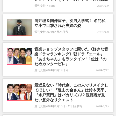
週刊女性PRIME
2024/4/9
向井理＆国仲涼子、次男入学式！ 名門私
立小で目撃された夫婦の姿
週刊女性2024年4月23日号
2024/4/8
音楽ショップスタッフに聞いた《好きな音
楽ドラマランキング》朝ドラ『エール』
『あまちゃん』もランクイン！1位は『の
だめカンタービレ』
週刊女性2024年3月19日号
2024/3/11
最近見ない「時代劇」この人でリメイクし
てほしい！『遠山の金さん』は鈴木亮平、
『水戸黄門』はバカリズム!? 視聴者が見
たい意外なリクエスト
週刊女性2024年1月16日・23日合併号
2024/1/15