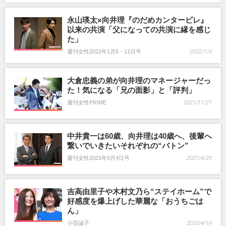
永山瑛太×向井理『のだめカンタービレ』
以来の共演「父になっての共演に縁を感じ
た」
週刊女性2022年1月5・11日号
2022/1/3
大倉忠義の弟が向井理のマネージャーだっ
た！気になる「兄の面影」と「評判」
週刊女性PRIME
2021/11/27
中井貴一は60歳、向井理は40歳へ、後輩へ
繋いでいきたいそれぞれの“バトン”
週刊女性2021年5月4日号
2021/4/25
吉高由里子や木村文乃ら“ステイホーム”で
好感度を爆上げした華麗な「おうちごは
ん」
小窪誠子
2020/4/19