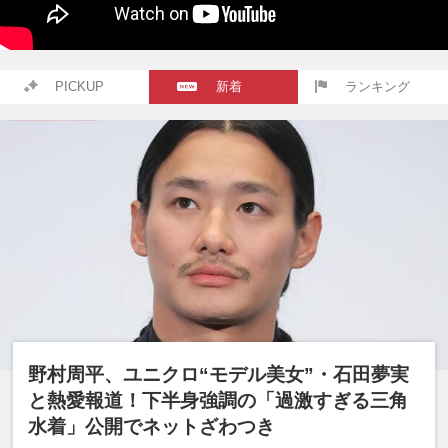
PICKUP
新着
ランキング
野村周平、ユニクロ“モデル美女”・石田夢実
と熱愛報道！下半身強調の「過激すぎる三角
水着」公開でネットざわつき