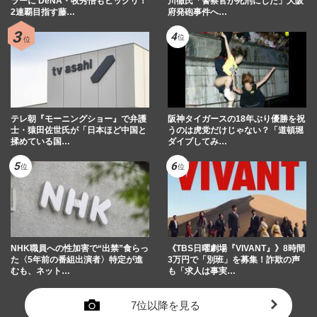
ラーに DeNA・牧秀悟もビックリ！
川徹氏「警察官が死刑にした」大阪
2連覇目指す藤…
府発砲事件へ…
テレ朝『モーニングショー』で弁護
阪神タイガースの18年ぶり優勝を祝
士・猿田佐世氏が「日本ほど中国と
うのは虎党だけじゃない？「道頓堀
揉めている国…
ダイブしてみ…
NHK職員への性加害で“出禁”食らっ
《TBS日曜劇場『VIVANT』》8時間
た〈5年前の番組出演者〉特定が進
3万円で「別班」を募集！詐欺の声
むも、ネット…
も「求人は事実…
7位以降を見る