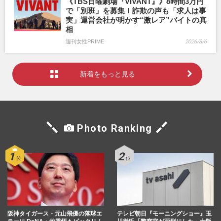
《TBS日曜劇場『VIVANT』》8時間3万円
で「別班」を募集！詐欺の声も「求人は事
実」運営会社が明かす“激レア”バイトの真
相
週刊女性PRIME
2026/8/6
新着をもっと見る
Photo Ranking
阪神タイガース・元山飛優の落球エ
テレビ朝日『モーニングショー』玉