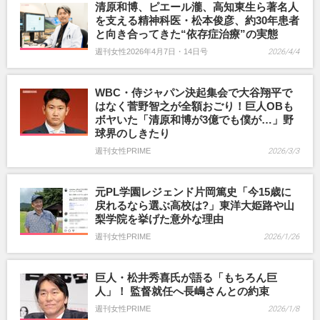
清原和博、ピエール瀧、高知東生ら著名人
を支える精神科医・松本俊彦、約30年患者
と向き合ってきた“依存症治療”の実態
週刊女性2026年4月7日・14日号
2026/4/4
WBC・侍ジャパン決起集会で大谷翔平で
はなく菅野智之が全額おごり！巨人OBも
ボヤいた「清原和博が3億でも僕が…」野
球界のしきたり
週刊女性PRIME
2026/3/3
元PL学園レジェンド片岡篤史「今15歳に
戻れるなら選ぶ高校は?」東洋大姫路や山
梨学院を挙げた意外な理由
週刊女性PRIME
2026/1/26
巨人・松井秀喜氏が語る「もちろん巨
人」！ 監督就任へ長嶋さんとの約束
週刊女性PRIME
2026/1/8