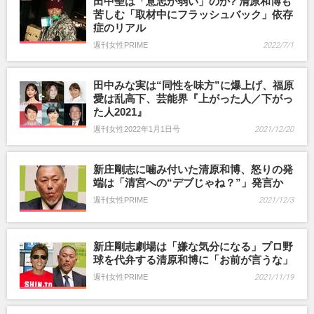
田中聖は「意志が弱い」のか? 清原和博も
苦しむ「取材中にフラッシュバック」依存
症のリアル
週刊女性PRIME
2022/7/1
田中みな実は“同性を味方”に爆上げ、福原
愛は乱高下、芸能界『上がった人／下がっ
た人2021』
週刊女性2022年1月1日号
2021/12/20
新庄剛志に噛み付いた清原和博、怒りの発
端は「清宮への“デブじゃね？”」発言か
週刊女性PRIME
2021/12/3
新庄剛志劇場は「嫌な気分になる」プロ野
球を代弁する清原和博に「お前が言うな」
週刊女性PRIME
2021/11/19