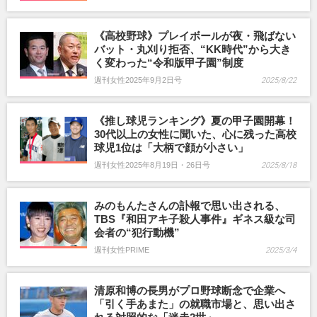
《高校野球》プレイボールが夜・飛ばない
バット・丸刈り拒否、“KK時代”から大き
く変わった“令和版甲子園”制度
週刊女性2025年9月2日号
2025/8/22
《推し球児ランキング》夏の甲子園開幕！
30代以上の女性に聞いた、心に残った高校
球児1位は「大柄で顔が小さい」
週刊女性2025年8月19日・26日号
2025/8/18
みのもんたさんの訃報で思い出される、
TBS『和田アキ子殺人事件』ギネス級な司
会者の“犯行動機”
週刊女性PRIME
2025/3/4
清原和博の長男がプロ野球断念で企業へ
「引く手あまた」の就職市場と、思い出さ