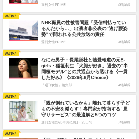
週刊女性PRIME
0時間前
NHK職員の性被害問題「受信料払ってい
るんだから…」出演者非公表の“逃げ腰姿
勢”で問われる公共放送の責任
週刊女性PRIME
4時間前
なにわ男子・長尾謙杜と熱愛報道の元E-
girls・稲垣莉生「犬顔が好き」過去の“半
同棲モデル”との共通点から透ける《一貫
した好み》《2026年8月Choice》
『週刊女性』編集部
4時間前
「親が倒れているかも」離れて暮らす子ど
もの不安を減らす！専門家が指南する“見
守りサービス”の最適解と5つのコツ
週刊女性2026年8月18日・25日号
7時間前