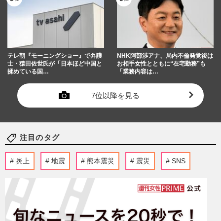
テレ朝『モーニングショー』で弁護
NHK阿部渉アナ、局内不倫発覚後は
士・猿田佐世氏が「日本ほど中国と
お相手女性とともに“在宅勤務”も
揉めている国…
「業務内容は…
7位以降を見る
注目のタグ
炎上
地震
熊本震災
震災
SNS