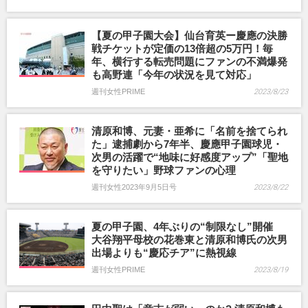
【夏の甲子園大会】仙台育英ー慶應の決勝
戦チケットが定価の13倍超の5万円！毎
年、横行する転売問題にファンの不満爆発
も高野連「今年の状況を見て対応」
週刊女性PRIME
2023/8/23
清原和博、元妻・亜希に「名前を捨てられ
た」逮捕劇から7年半、慶應甲子園球児・
次男の活躍で“地味に好感度アップ”「聖地
を守りたい」野球ファンの心理
週刊女性2023年9月5日号
2023/8/22
夏の甲子園、4年ぶりの“制限なし”開催
大谷翔平母校の花巻東と清原和博氏の次男
出場よりも“慶応チア”に熱視線
週刊女性PRIME
2023/8/19