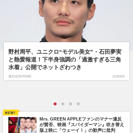
野村周平、ユニクロ“モデル美女”・石田夢実
と熱愛報道！下半身強調の「過激すぎる三角
水着」公開でネットざわつき
週刊女性PRIME
2026/8/6
Mrs. GREEN APPLEファンのマナー違反
が賛否、映画『スパイダーマン』吹き替え
版上映に「ウェーイ！」の歓声に批判