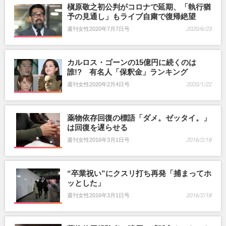
槇原敬之初公判がコロナで延期、「執行猶
予の見通し」もライブ自粛で復帰絶望
週刊女性2020年7月7日号
2020/6/23
カルロス・ゴーンの15億円に続くのは
誰!? 有名人「保釈金」ランキング
週刊女性2020年2月4日号
2020/1/22
薬物依存回復の標語「ダメ。ゼッタイ。」
は回復を遅らせる
週刊女性2016年3月1日号
2016/2/18
“卒業祝い”にクスリ打ち再発「捕まってホ
ッとした」
週刊女性2016年3月1日号
2016/2/18