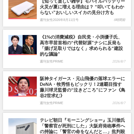
【知って楽しい雑学】モバイルバッテリー
火災が夏に増える理由は？ “叩いてもわか
らない”おいしいスイカの見分け方も
週刊女性2026年8月11日号
8時間前
《1%の消費減税》自民党・小渕優子氏、
高市早苗首相の“代替財源”ナシに反発も
「揚げ足取りではなく」求められる“建設
的な議論”
週刊女性PRIME
2026/8/7
阪神タイガース・元山飛優の落球エラーに
DeNA・牧秀悟もビックリ！2連覇目指す
藤川球児監督の“泣きどころ”にファン《鳥
谷2世求む》
週刊女性PRIME
2026/8/7
テレビ朝日『モーニングショー』玉川徹氏
「警察官が死刑にした」大阪府発砲事件へ
の持論に「警官の命をなんだと…」批判殺