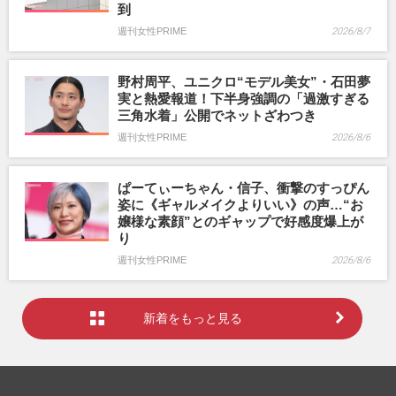
到
週刊女性PRIME
2026/8/7
野村周平、ユニクロ“モデル美女”・石田夢
実と熱愛報道！下半身強調の「過激すぎる
三角水着」公開でネットざわつき
週刊女性PRIME
2026/8/6
ぱーてぃーちゃん・信子、衝撃のすっぴん
姿に《ギャルメイクよりいい》の声…“お
嬢様な素顔”とのギャップで好感度爆上が
り
週刊女性PRIME
2026/8/6
新着をもっと見る