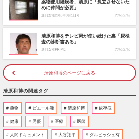
薬物使用経験者、清原に「孤立させないた
めに仲間が必要」
週刊女性2016年3月1日号
2016/2/18
清原和博をテレビ局が使い続けた裏「尿検
査の診断書ある」
週刊女性PRIME
2016/2/10
清原和博のページに戻る
清原和博の関連タグ
薬物
ピエール瀧
清原和博
依存症
健康
男優
医療
医師
人間ドキュメント
大谷翔平
ダルビッシュ有