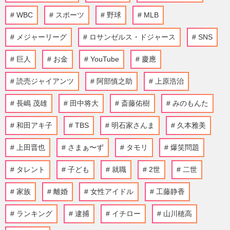
WBC
スポーツ
野球
MLB
メジャーリーグ
ロサンゼルス・ドジャース
SNS
巨人
お金
YouTube
慶應
読売ジャイアンツ
阿部慎之助
上原浩治
長嶋 茂雄
田中将大
斎藤佑樹
みのもんた
和田アキ子
TBS
明石家さんま
久本雅美
上田晋也
さまぁ〜ず
タモリ
爆笑問題
タレント
子ども
就職
2世
二世
家族
離婚
女性アイドル
工藤静香
ランキング
逮捕
イチロー
山川穂高