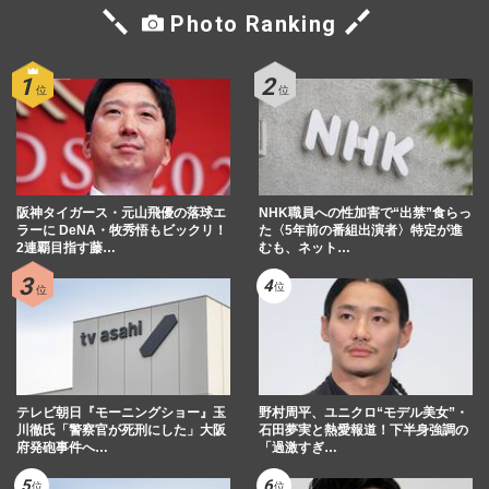
Photo Ranking
阪神タイガース・元山飛優の落球エ
NHK職員への性加害で“出禁”食らっ
ラーに DeNA・牧秀悟もビックリ！
た〈5年前の番組出演者〉特定が進
2連覇目指す藤…
むも、ネット…
テレビ朝日『モーニングショー』玉
野村周平、ユニクロ“モデル美女”・
川徹氏「警察官が死刑にした」大阪
石田夢実と熱愛報道！下半身強調の
府発砲事件へ…
「過激すぎ…