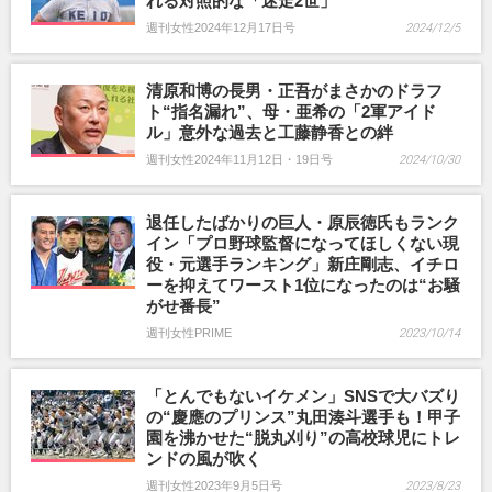
れる対照的な「迷走2世」
週刊女性2024年12月17日号
2024/12/5
清原和博の長男・正吾がまさかのドラフ
ト“指名漏れ”、母・亜希の「2軍アイド
ル」意外な過去と工藤静香との絆
週刊女性2024年11月12日・19日号
2024/10/30
退任したばかりの巨人・原辰徳氏もランク
イン「プロ野球監督になってほしくない現
役・元選手ランキング」新庄剛志、イチロ
ーを抑えてワースト1位になったのは“お騒
がせ番長”
週刊女性PRIME
2023/10/14
「とんでもないイケメン」SNSで大バズり
の“慶應のプリンス”丸田湊斗選手も！甲子
園を沸かせた“脱丸刈り”の高校球児にトレ
ンドの風が吹く
週刊女性2023年9月5日号
2023/8/23