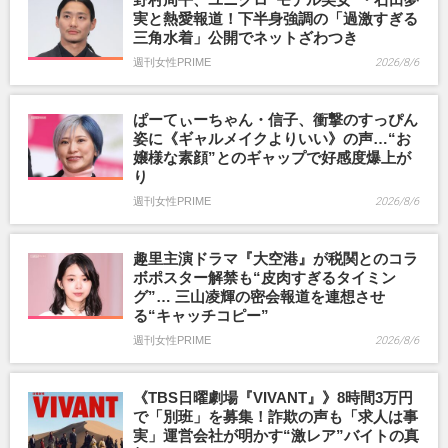
実と熱愛報道！下半身強調の「過激すぎる
三角水着」公開でネットざわつき
週刊女性PRIME
2026/8/6
ぱーてぃーちゃん・信子、衝撃のすっぴん
姿に《ギャルメイクよりいい》の声…“お
嬢様な素顔”とのギャップで好感度爆上が
り
週刊女性PRIME
2026/8/6
趣里主演ドラマ『大空港』が税関とのコラ
ボポスター解禁も“皮肉すぎるタイミン
グ”… 三山凌輝の密会報道を連想させ
る“キャッチコピー”
週刊女性PRIME
2026/8/6
《TBS日曜劇場『VIVANT』》8時間3万円
で「別班」を募集！詐欺の声も「求人は事
実」運営会社が明かす“激レア”バイトの真