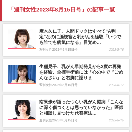
「週刊女性2023年8月15日号」の記事一覧
麻木久仁子、人間ドックはすべて“A判
定”なのに脳梗塞と乳がんを経験「いつで
も誰でも病気になる」目覚め…
週刊女性2023年8月15日号
2023/8/18
生稲晃子、乳がん早期発見から2度の再発
を経験、全摘手術前には「心の中で『ごめ
んなさい』と右胸に謝りま…
週刊女性2023年8月15日号
2023/8/17
南果歩が語ったつらい乳がん闘病「こんな
に深く傷つくとは思っていなかった」医師
と相談し見つけた代替療法…
週刊女性2023年8月15日号
2023/8/16