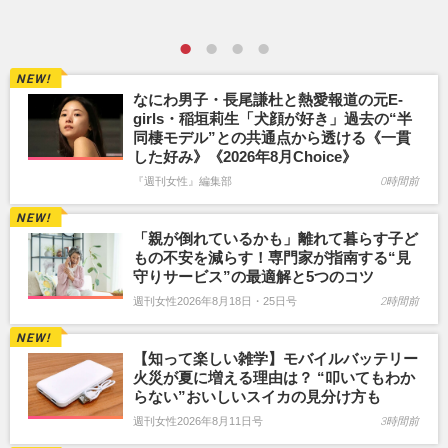
なにわ男子・長尾謙杜と熱愛報道の元E-
girls・稲垣莉生「犬顔が好き」過去の“半
同棲モデル”との共通点から透ける《一貫
した好み》《2026年8月Choice》
『週刊女性』編集部
0時間前
「親が倒れているかも」離れて暮らす子ど
もの不安を減らす！専門家が指南する“見
守りサービス”の最適解と5つのコツ
週刊女性2026年8月18日・25日号
2時間前
【知って楽しい雑学】モバイルバッテリー
火災が夏に増える理由は？ “叩いてもわか
らない”おいしいスイカの見分け方も
週刊女性2026年8月11日号
3時間前