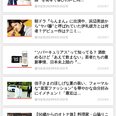
週刊女性2023年8月15日号
2023/8/7
朝ドラ『らんまん』に出演中、浜辺美波か
ら“ヤバ藤”と呼ばれていた伊礼彼方とは何
者？デビュー作はテニミ…
週刊女性2023年8月15日号
2023/8/7
“ソバーキュリアス”って知ってる？ 酒飲
めるけど「あえて飲まない」若者たちの最
新事情、日本未上陸の『…
週刊女性2023年8月15日号
2023/8/6
佳子さまの涼しげな夏の装い、フォーマル
な“皇室ファッション”を華やかな自分好み
にイメチェン！「最近は…
週刊女性2023年8月15日号
2023/8/6
【50歳からのオトナ旅】料理家・山脇りこ