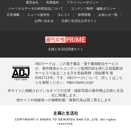
運営会社
利用規約
プライバシーポリシー
パーソナルデータの外部送信について
コンテンツ制作・編集ポリシー
広告掲載
ニュース提供先
タレコミ
採用情報
お知らせ一覧
お問い合わせ
主婦と生活社公式サイト
主婦と生活社関連サイト
ABJマークは、この電子書店・電子書籍配信サービス
が、著作権者からコンテンツ使用許諾を得た正規版配信
サービスであることを示す登録商標（登録番号 第
6091713号）です。ABJマークについて、詳しくはこち
らを御覧ください。
https://aebs.or.jp/
本サイトに掲載されているすべての⽂章・撮影写真の著作権は主婦と⽣活
社に帰属します。
他サイトや他媒体への無断転載・複製⾏為は固く禁⽌します。
COPYRIGHT © SHUFU TO SEIKATSU SHA CO.,LTD. All rights
reserved.