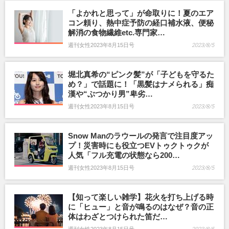
「よかれと思って」が命取りに！夏のエア
コン頼り、熱中症予防の経口補水液、便秘
解消の食物繊維etc.専門家…
週刊女性2023年8月15日号
2023/8/5
堀北真希の“ピンク髪”が「子どもを守るた
め？」で話題に！「黒髪はナメられる」痴
漢や“ぶつかり男”卑劣…
週刊女性2023年8月15日号
2023/8/5
Snow Manのラウールの発言で注目度アッ
プ！災害時にも役立つEVトゥクトゥクが
人気「フル充電の状態なら200…
週刊女性2023年8月15日号
2023/8/5
【知って楽しい雑学】花火を打ち上げる時
に「ヒュー」と音が鳴るのはなぜ？音の正
体はわざとつけられた笛だ…