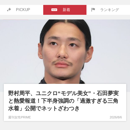
PICKUP
新着
ランキング
野村周平、ユニクロ“モデル美女”・石田夢実
と熱愛報道！下半身強調の「過激すぎる三角
水着」公開でネットざわつき
週刊女性PRIME
2026/8/6