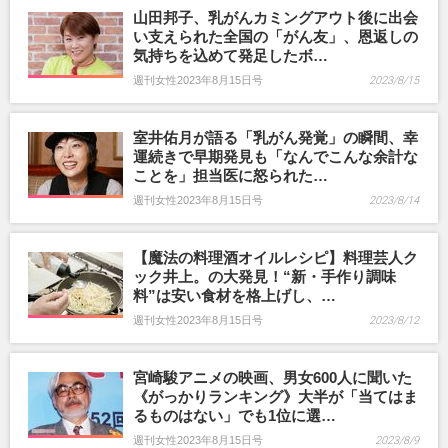
山田邦子、乳がんカミングアウト後に出会
い支えられた全国の「がん友」、恩返しの
気持ちを込めて発足したボ…
週刊女性2023年8月15日号
2023/8/15
室井佑月が語る「乳がん発覚」の瞬間、幸
運続きで早期発見も「なんでこんな余計な
ことを」担当医に怒られた…
週刊女性2023年8月15日号
2023/8/14
【魔法の料理酒オイルレシピ】料理芸人ク
ック井上。の大発見！“新・手作り調味
料”は安い食材を格上げし、…
週刊女性2023年8月15日号
2023/8/12
宮崎駿アニメの映画、男女600人に聞いた
《がっかりランキング》大半が「当てはま
るものはない」でも1位に選…
週刊女性2023年8月15日号
2023/8/9