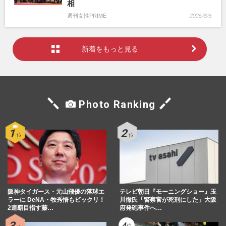
相
週刊女性PRIME
2026/8/6
新着をもっと見る
Photo Ranking
阪神タイガース・元山飛優の落球エ
テレビ朝日『モーニングショー』玉
ラーに DeNA・牧秀悟もビックリ！
川徹氏「警察官が死刑にした」大阪
2連覇目指す藤…
府発砲事件へ…