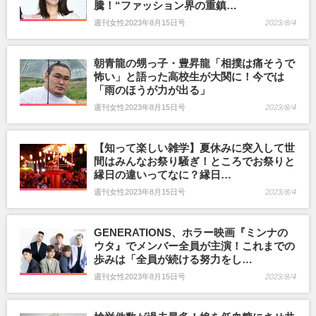
騰！“ファッション界の重鎮…
週刊女性2023年8月15日号
2023/8/4
朝青龍の甥っ子・豊昇龍「相撲は痛そうで
怖い」と語った高校生が大関に！今では
「雨のほうが力が出る」
週刊女性2023年8月15日号
2023/8/4
【知って楽しい雑学】夏休みに突入して世
間はみんなお祭り騒ぎ！ところでお祭りと
縁日の違いってなに？縁日…
週刊女性2023年8月15日号
2023/8/4
GENERATIONS、ホラー映画『ミンナの
ウタ』でメンバー全員が主演！これまでの
歩みは「全員が続ける努力をし…
週刊女性2023年8月15日号
2023/8/4