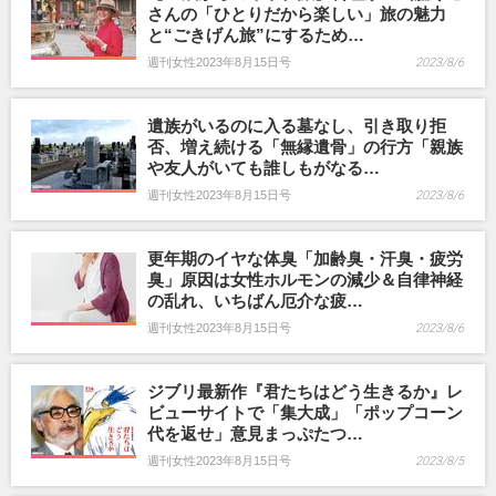
さんの「ひとりだから楽しい」旅の魅力
と“ごきげん旅”にするため…
週刊女性2023年8月15日号
2023/8/6
遺族がいるのに入る墓なし、引き取り拒
否、増え続ける「無縁遺骨」の行方「親族
や友人がいても誰しもがなる…
週刊女性2023年8月15日号
2023/8/6
更年期のイヤな体臭「加齢臭・汗臭・疲労
臭」原因は女性ホルモンの減少＆自律神経
の乱れ、いちばん厄介な疲…
週刊女性2023年8月15日号
2023/8/6
ジブリ最新作『君たちはどう生きるか』レ
ビューサイトで「集大成」「ポップコーン
代を返せ」意見まっぷたつ…
週刊女性2023年8月15日号
2023/8/5