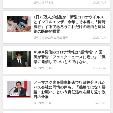
週刊女性PRIME
2023/1/15
1日75万人が感染か、新型コロナウイルス
とインフルエンザ、今年こそ本当に「同時
流行」するであろうこれだけの理由と症状
別の医療的措置
週刊女性2022年11月22日号
2022/11/9
ASKA発信のコロナ情報は“誤情報”？ 医
師が警告「フェイクニュースに近い」「気
楽に発信していいものではない」
週刊女性PRIME
2022/9/15
ノーマスク客を乗車拒否で行政処分された
バス会社に同情の声も、「義務ではなく要
請・お願い」という責任逃れを繰り返す政
府の矛盾
週刊女性PRIME
2022/9/2