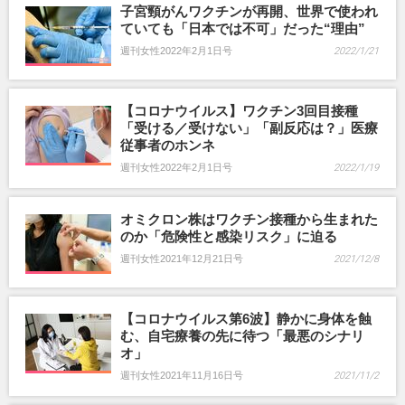
子宮頸がんワクチンが再開、世界で使われ
ていても「日本では不可」だった“理由”
週刊女性2022年2月1日号
2022/1/21
【コロナウイルス】ワクチン3回目接種
「受ける／受けない」「副反応は？」医療
従事者のホンネ
週刊女性2022年2月1日号
2022/1/19
オミクロン株はワクチン接種から生まれた
のか「危険性と感染リスク」に迫る
週刊女性2021年12月21日号
2021/12/8
【コロナウイルス第6波】静かに身体を蝕
む、自宅療養の先に待つ「最悪のシナリ
オ」
週刊女性2021年11月16日号
2021/11/2