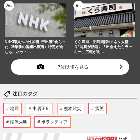
NHK職員への性加害で“出禁”食らっ
くら寿司、閉店間際の“ネタ大盛
た〈5年前の番組出演者〉特定が進
り”写真が話題に「出会えたらラッ
むも、ネット…
キー」広報が明…
7位以降を見る
注目のタグ
地震
中居正広
熊本震災
震災
滝沢秀明
ボランティア