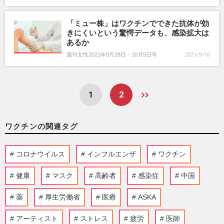
「ミュー株」はワクチンでできた抗体が効
きにくいという驚愕データも、感染拡大は
あるか
週刊女性2021年9月28日・10月5日号
2021/9/16
1
2
ワクチンの関連タグ
コロナウイルス
インフルエンザ
ワクチン
健康
マスク
高齢者
感染症
中国
薬
厚生労働省
医療
ASKA
アーティスト
ストレス
疲労
医師