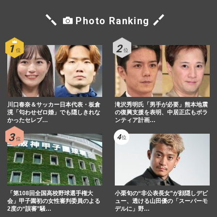
Photo Ranking
川口春奈＆サッカー日本代表・板倉
滝沢秀明氏「男手が必要」熊本地震
滉「匂わせゼロ婚」でも隠しきれな
の復興支援を表明、中居正広もボラ
かったセレブ…
ンティア計画…
「第108回全国高校野球選手権大
小栗旬の“非公表長女”が顔隠しデビ
会」甲子園初の女性審判委員のよる
ュー、透ける山田優の「スーパーモ
2度の“誤審”騒…
デルに」野…