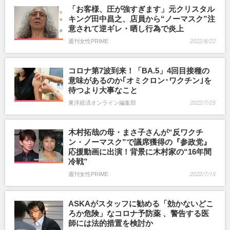
「お客様、圧が強すぎます」元クリスタル
キング田中昌之、店員から“ノーマスク”注
意されて逆ギレ・晒し行為で炎上
週刊女性PRIME
2022/8/22
コロナ第7波到来！「BA.5」4回目接種の
意味があるのか｢オミクロン･ワクチン｣を
待つより大事なこと
東洋経済オンライン編集部
2022/7/25
木村拓哉の母・まさ子さんが“反ワクチ
ン・ノーマスク”で議席獲得の『参政党』
応援動画に出演！背景に木村家の“16年間
冷戦”
週刊女性PRIME
2022/7/15
ASKAがスタッフに勧める「効かないどこ
ろか危険」なコロナ予防薬 、警告する医
師には法的措置を検討か