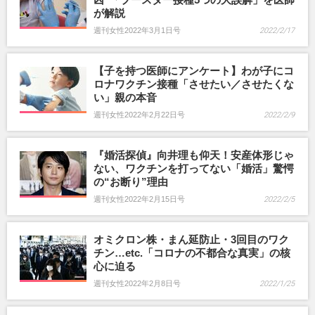
が解説
週刊女性2022年3月1日号
2022/2/17
【子を持つ医師にアンケート】わが子にコ
ロナワクチン接種「させたい／させたくな
い」親の本音
週刊女性2022年2月22日号
2022/2/9
『婚活探偵』向井理も仰天！安産体形じゃ
ない、ワクチンを打ってない「婚活」驚愕
の“お断り”理由
週刊女性2022年2月15日号
2022/2/5
オミクロン株・まん延防止・3回目のワク
チン…etc.「コロナの不都合な真実」の核
心に迫る
週刊女性2022年2月8日号
2022/1/25