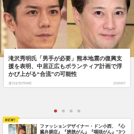
滝沢秀明氏「男手が必要」熊本地震の復興支
援を表明、中居正広もボランティア計画で浮
かび上がる“合流”の可能性
週刊女性PRIME
2026/8/7
ファッションデザイナー・ドン小西、『心
臓弁膜症』『膀胱がん』『咽頭がん』“3つ