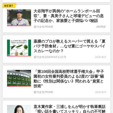
大谷翔平が異例の“ホームランボール回
収”、妻・真美子さんと球場デビューの息
子の記念か、家族愛と子煩悩パパ秘話
週刊女性PRIME
8時間前
薬膳のプロが教えるスーパーで買える「夏
バテ予防食材」…なぜ夏にゴーヤやスパイ
スカレーなのか？
週刊女性2026年8月11日号
2026/8/9
「第108回全国高校野球選手権大会」甲子
園初の女性審判委員のよる2度の“誤審”騒
動に《性別は関係ない》問われる“資質と
技術”
週刊女性PRIME
2026/8/9
直木賞作家・三浦しをんが明かす執筆裏話
「暗い話を書いてスッキリ」自らの不可解