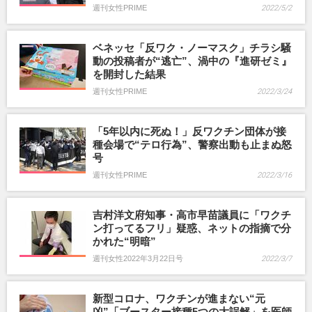
週刊女性PRIME
2022/5/2
ベネッセ「反ワク・ノーマスク」チラシ騒
動の投稿者が“逃亡”、渦中の『進研ゼミ』
を開封した結果
週刊女性PRIME
2022/3/24
「5年以内に死ぬ！」反ワクチン団体が接
種会場で“テロ行為”、警察出動も止まぬ怒
号
週刊女性PRIME
2022/3/16
吉村洋文府知事・高市早苗議員に「ワクチ
ン打ってるフリ」疑惑、ネットの指摘で分
かれた“明暗”
週刊女性2022年3月22日号
2022/3/7
新型コロナ、ワクチンが進まない“元
凶”「ブースター接種5つの大誤解」を医師