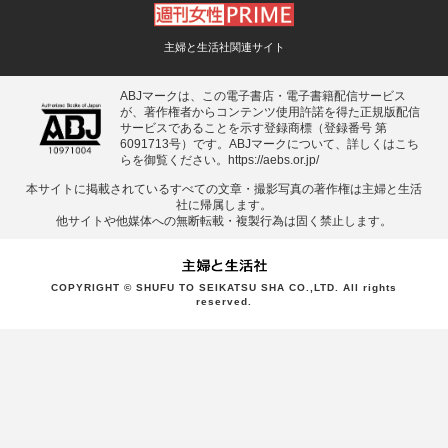
主婦と生活社関連サイト
ABJマークは、この電子書店・電子書籍配信サービス
が、著作権者からコンテンツ使用許諾を得た正規版配信
サービスであることを示す登録商標（登録番号 第
6091713号）です。ABJマークについて、詳しくはこち
らを御覧ください。
https://aebs.or.jp/
本サイトに掲載されているすべての⽂章・撮影写真の著作権は主婦と⽣活
社に帰属します。
他サイトや他媒体への無断転載・複製⾏為は固く禁⽌します。
COPYRIGHT © SHUFU TO SEIKATSU SHA CO.,LTD. All rights
reserved.