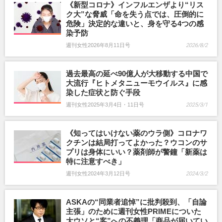
《新型コロナ》インフルエンザより“リス
ク大”な脅威「命を失う点では、圧倒的に
危険」決定的な違いと、身を守る4つの感
染予防
週刊女性2026年8月11日号
2026/8/2
過去最高の延べ90億人が大移動する中国で
大流行『ヒトメタニューモウイルス』に感
染した症状と防ぐ手段
週刊女性2025年3月4日・11日号
2025/3/1
《知ってはいけない薬のウラ側》コロナワ
クチンは結局打ってよかった？ウコンのサ
プリは身体にいい？薬剤師が警鐘「新薬は
特に注意すべき」
週刊女性2024年3月12日号
2024/3/2
ASKAの“同業者追悼”に批判殺到、「自論
主張」のために週刊女性PRIMEについた
大ウソと“客”への不義理「商品が届いてい