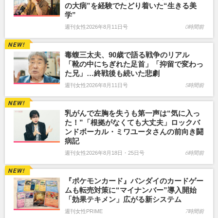
の大病”を経験でたどり着いた“生きる美
学”
週刊女性2026年8月11日号
0時間前
毒蝮三太夫、90歳で語る戦争のリアル
「靴の中にちぎれた足首」「抑留で変わっ
た兄」…終戦後も続いた悲劇
週刊女性2026年8月11日号
5時間前
乳がんで左胸を失うも第一声は“気に入っ
た！”「根拠がなくても大丈夫」ロックバ
ンドボーカル・ミワユータさんの前向き闘
病記
週刊女性2026年8月18日・25日号
6時間前
『ポケモンカード』バンダイのカードゲー
ムも転売対策に“マイナンバー”導入開始
「効果テキメン」広がる新システム
週刊女性PRIME
7時間前