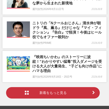
な夢から生まれた新境地
週刊女性2026年8月11日号
2026/8/8
ニトリの「Nクールおじさん」清水伸が朝
ドラ『風、薫る』だけじゃな『マイ・フィ
クション』『告白』で怪演！今後はヒール
役でもオファー殺到か
週刊女性PRIME
2026/8/8
『映画ちいかわ』のストーリーに波
紋！“わかりやすい猛毒”投入ダメージを受
ける大人が大量発生、“子ども向け作品”に
ハマる理由
週刊女性2026年8月18日・25日号
2026/8/8
新着をもっと見る