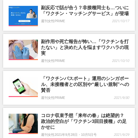
副反応で話が合う？非接種同士も…ついに
「ワクチン・マッチングサービス」が登場
週刊女性PRIME
2021/10/17
副作用や死亡報告が怖い…「ワクチンを打
たない」と決めた人を悩ますワクハラの現
実
週刊女性PRIME
2021/10/10
「ワクチンパスポート」運用のシンガポー
ル、未接種者との区別や“厳しい規制”への
賛否
週刊女性PRIME
2021/9/30
コロナ収束予想「来年の春」は絶望的？
政治的空白が「ワクチン3回目接種」の足
かせに
週刊女性2021年9月28日・10月5日号
2021/9/29