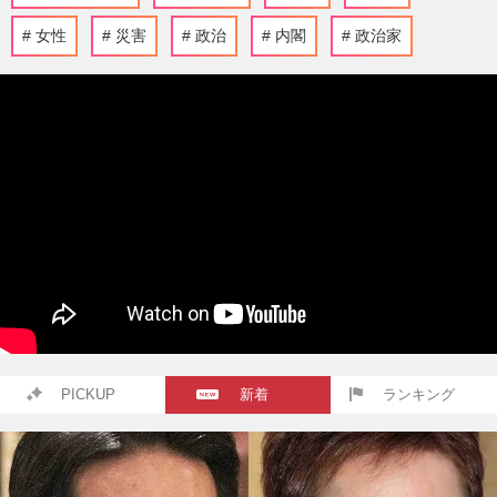
女性
災害
政治
内閣
政治家
PICKUP
新着
ランキング