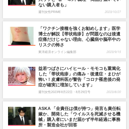
ない購入者も」
週刊女性PRIME
2023/10/27
「ワクチン接種を強くお勧めします」医学
博士が解説【帯状疱疹】が問題なのは後遺
症痛だけじゃない理由、心臓病や脳卒中の
リスクの怖さ
東洋経済オンライン編集部
2023/9/15
益若つばさにハイヒール・モモコも重篤化
した「帯状疱疹」の痛み・後遺症・まひが
怖い！皮膚科医が警告「コロナ罹患後の発
症が確実に増加しています」
週刊女性2023年8月22日・8月29日号
2023/8/20
ASKA 「全責任は僕が持つ」発言も責任転
嫁か、開発した「ウイルスを死滅させる機
械」購入者にいまだ届かず半年経過に事務
所・製造会社が回答